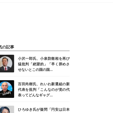
気の記事
小沢一郎氏、小泉防衛相を再び
猛批判「絶望的」「早く辞めさ
せないとこの国の国...
百田尚樹氏、れいわ新選組の新
代表を批判「こんなのが党の代
表ってどんなギャグ...
ひろゆき氏が疑問「円安は日本