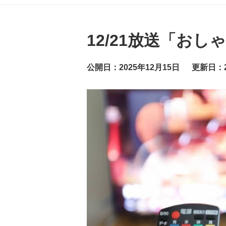
グ
ッ
ト
ニ
ュ
12/21放送「お
ー
ス
公開日：2025年12月15日
更新日：2