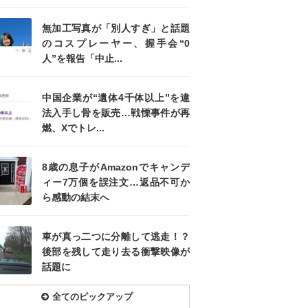
無加工写真が「別人すぎ」と話題
のコスプレーヤー、握手会“0
人”を報告「中止...
中国企業が“遺体4千体以上”を違
法入手し骨を販売…戦慄事件が再
燃、Xでトレ...
8歳の息子がAmazonでキャンデ
ィー7万個を誤注文…返品不可か
ら感動の結末へ
車が真っ二つに分離して逃走！？
後部を残して走り去る衝撃映像が
話題に
全てのピックアップ