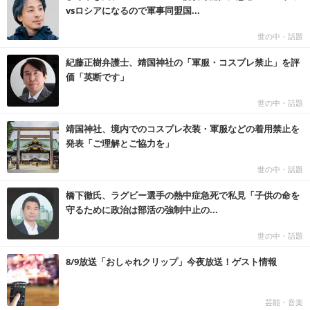
vsロシアになるので軍事同盟国...
世の中・話題
紀藤正樹弁護士、靖国神社の「軍服・コスプレ禁止」を評
価「英断です」
世の中・話題
靖国神社、境内でのコスプレ衣装・軍服などの着用禁止を
発表「ご理解とご協力を」
世の中・話題
橋下徹氏、ラグビー選手の熱中症急死で私見「子供の命を
守るために政治は部活の強制中止の...
世の中・話題
8/9放送「おしゃれクリップ」今夜放送！ゲスト情報
芸能・音楽