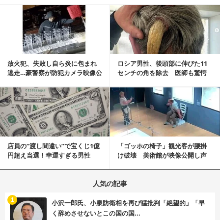
記事を読む
放火犯、失敗し自ら炎に包まれ
ロシア男性、後頭部に伸びた11
逃走…豪警察が防犯カメラ映像公
センチの角を除去 医師も驚愕
開
「医師人生で初」
記事を読む
店員の“渡し間違い”で宝くじ1億
「ゴッホの椅子」観光客が腰掛
円超え当選！幸運すぎる男性
け破壊 美術館が映像公開し声
「最初はイタズラ...
明「悪夢が現実に」
人気の記事
む
1
小沢一郎氏、小泉防衛相を再び猛批判「絶望的」「早
く辞めさせないとこの国の国...