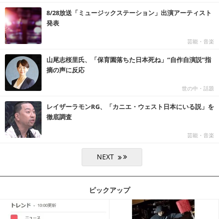
8/28放送「ミュージックステーション」出演アーティスト
発表
芸能・音楽
山尾志桜里氏、「保育園落ちた日本死ね」“自作自演説”指
摘の声に反応
世の中・話題
レイザーラモンRG、「カニエ・ウェスト日本にいる説」を
徹底調査
芸能・音楽
ピックアップ
記事を読む