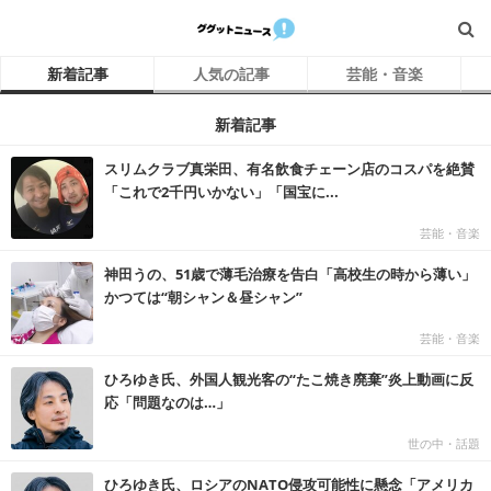
新着記事
人気の記事
芸能・音楽
新着記事
スリムクラブ真栄田、有名飲食チェーン店のコスパを絶賛
「これで2千円いかない」「国宝に...
芸能・音楽
神田うの、51歳で薄毛治療を告白「高校生の時から薄い」
かつては“朝シャン＆昼シャン”
芸能・音楽
ひろゆき氏、外国人観光客の“たこ焼き廃棄”炎上動画に反
応「問題なのは…」
世の中・話題
ひろゆき氏、ロシアのNATO侵攻可能性に懸念「アメリカ