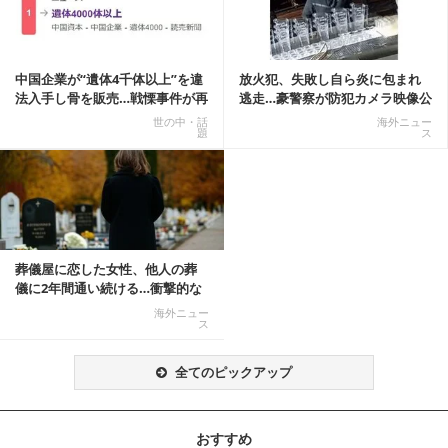
中国企業が“遺体4千体以上”を違
放火犯、失敗し自ら炎に包まれ
法入手し骨を販売…戦慄事件が再
逃走…豪警察が防犯カメラ映像公
燃、Xでトレ...
開
世の中・話
海外ニュー
題
ス
葬儀屋に恋した女性、他人の葬
儀に2年間通い続ける…衝撃的な
結末に
海外ニュー
ス
全てのピックアップ
おすすめ