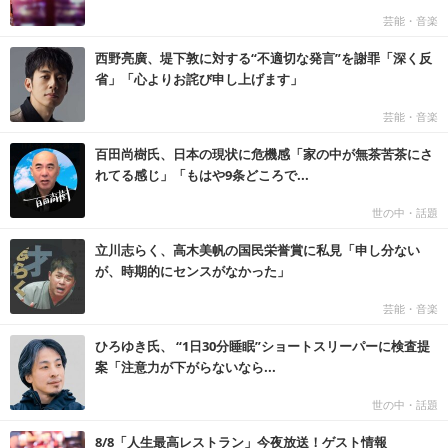
芸能・音楽
西野亮廣、堤下敦に対する“不適切な発言”を謝罪「深く反
省」「心よりお詫び申し上げます」
芸能・音楽
百田尚樹氏、日本の現状に危機感「家の中が無茶苦茶にさ
れてる感じ」「もはや9条どころで...
世の中・話題
立川志らく、高木美帆の国民栄誉賞に私見「申し分ない
が、時期的にセンスがなかった」
芸能・音楽
ひろゆき氏、 “1日30分睡眠”ショートスリーパーに検査提
案「注意力が下がらないなら...
世の中・話題
8/8「人生最高レストラン」今夜放送！ゲスト情報