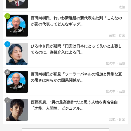
政治
む
2
百田尚樹氏、れいわ新選組の新代表を批判「こんなの
が党の代表ってどんなギャグ...
芸能・音楽
む
3
ひろゆき氏が疑問「円安は日本にとって良いと主張し
てるのに、為替介入による円...
世の中・話題
む
4
百田尚樹氏が私見「ソーラーパネルの増加と異常な夏
の暑さは何らかの因果関係が...
世の中・話題
む
5
西野亮廣、“男の最高傑作”だと思う人物を実名告白
「才能、人間性、ビジュアル...
芸能・音楽