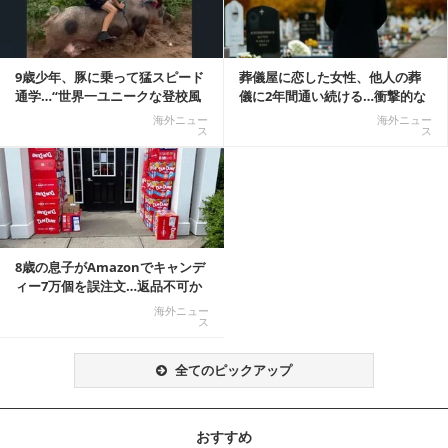
9歳少年、豚に乗って猛スピード
葬儀屋に恋した女性、他人の葬
通学…“世界一ユニークな登校風
儀に2年間通い続ける…衝撃的な
景”が話題に
結末に
海外ニュー
海外ニュー
ス
ス
8歳の息子がAmazonでキャンデ
ィー7万個を誤注文…返品不可か
ら感動の結末へ
海外ニュー
ス
全てのピックアップ
おすすめ