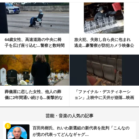
記事を読む
64歳女性、高速道路の中央に椅
放火犯、失敗し自ら炎に包まれ
子を広げ座り込む…警察と数時間
逃走…豪警察が防犯カメラ映像公
にらみ合い
開
記事を読む
葬儀屋に恋した女性、他人の葬
「ファイナル・デスティネーシ
儀に2年間通い続ける…衝撃的な
ョン」上映中に天井が崩落…映画
結末に
と現実の重なりに...
芸能・音楽の人気の記事
む
1
百田尚樹氏、れいわ新選組の新代表を批判「こんなの
が党の代表ってどんなギャグ...