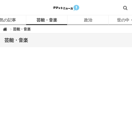
気の記事
芸能・音楽
政治
世の中
グ
芸能・音楽

グ
ッ
ト
芸能・音楽
ニ
ュ
ー
ス