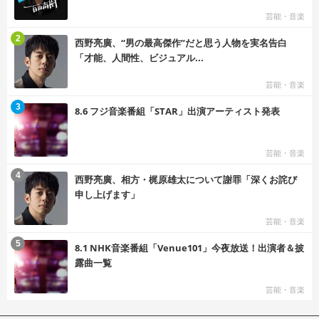
芸能・音楽
む
2
西野亮廣、“男の最高傑作”だと思う人物を実名告白
「才能、人間性、ビジュアル...
芸能・音楽
む
3
8.6 フジ音楽番組「STAR」出演アーティスト発表
芸能・音楽
む
4
西野亮廣、相方・梶原雄太について謝罪「深くお詫び
申し上げます」
芸能・音楽
む
5
8.1 NHK音楽番組「Venue101」今夜放送！出演者＆披
露曲一覧
芸能・音楽