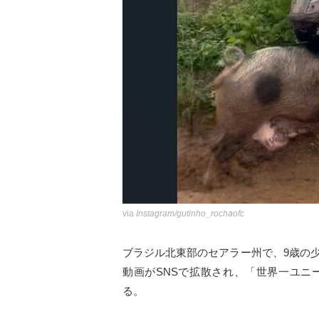
via
Instagram/gutinho_rochaofc
ブラジル北東部のセアラー州で、9歳の
動画がSNSで拡散され、「世界一ユニ
る。