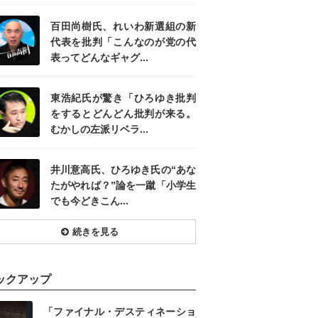
百田尚樹氏、れいわ新選組の新
代表を批判「こんなのが党の代
表ってどんなギャグ...
東浩紀氏が驚き「ひろゆき批判
をするとどんどん批判が来る。
むかしの左派リベラ...
井川意高氏、ひろゆき氏の“あな
たがやれば？”論を一蹴「小学生
でも今どきこん...
続きを見る
ックアップ
「ファイナル・デスティネーショ