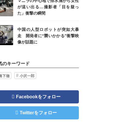
マニラの中心地で排水溝から女性
が這い出る…撮影者「目を疑っ
た」衝撃の瞬間
中国の人型ロボットが突如大暴
走 開発者に“襲いかかる”衝撃映
像が話題に
気のキーワード
橋下徹
小沢一郎
Facebookをフォロー
Twitterをフォロー