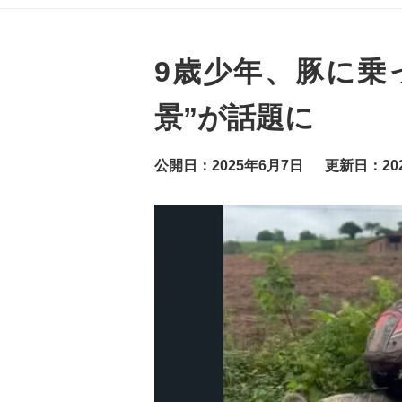
グ
ッ
ト
ニ
ュ
9歳少年、豚に乗
ー
ス
景”が話題に
公開日：2025年6月7日
更新日：20