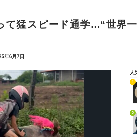
って猛スピード通学…“世界
25年6月7日
人
記事を読む
1
記事を読む
2