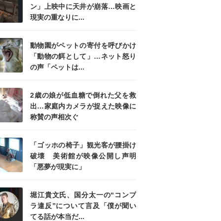
ン」上映中に天井が崩落…映画と
現実の重なりに...
動物園がペットの寄付を呼びかけ
「動物の餌として」…ネット怒り
の声「ペットは...
2歳の娘が低血糖で倒れた父を救
出…家庭内カメラが捉えた映像に
称賛の声相次ぐ
「ゴッホの椅子」観光客が腰掛け
破壊 美術館が映像公開し声明
「悪夢が現実に」
堀江貴文氏、国分太一の“コンプ
ラ違反”について言及「僕が聞い
てる話が本当だ...