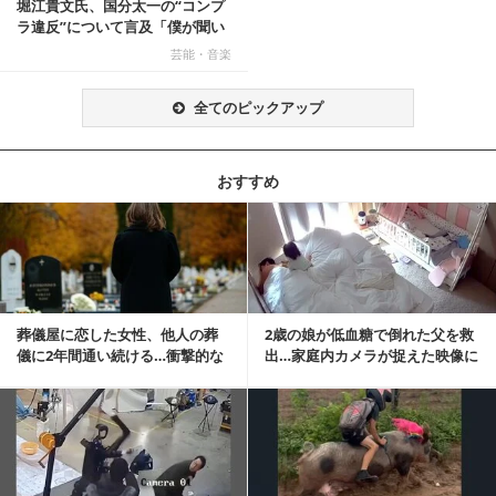
堀江貴文氏、国分太一の“コンプ
ラ違反”について言及「僕が聞い
てる話が本当だ...
芸能・音楽
全てのピックアップ
おすすめ
記事を読む
葬儀屋に恋した女性、他人の葬
2歳の娘が低血糖で倒れた父を救
儀に2年間通い続ける…衝撃的な
出…家庭内カメラが捉えた映像に
結末に
称賛の声相次ぐ
記事を読む