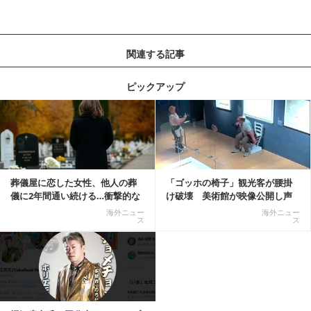
関連する記事
ピックアップ
記事を読む
葬儀屋に恋した女性、他人の葬
「ゴッホの椅子」観光客が腰掛
儀に2年間通い続ける…衝撃的な
け破壊 美術館が映像公開し声
結末に
明「悪夢が現実に」
海外ニュー
海外ニュー
ス
ス