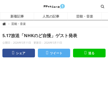
新着記事
人気の記事
芸能・音楽
グ
芸能・音楽

グ
ッ
ト
5.17放送「NHKのど自慢」ゲスト発表
ニ
ュ
ー
公開日：2026年5月11日
更新日：2026年5月11日
ス
シェア
ツイート
送る