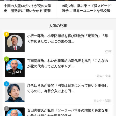
中国の人型ロボットが突如大暴
9歳少年、豚に乗って猛スピード
走 開発者に“襲いかかる”衝撃
通学…“世界一ユニークな登校風
映像が話題に
景”が話題に
人気の記事
む
1
小沢一郎氏、小泉防衛相を再び猛批判「絶望的」「早
く辞めさせないとこの国の国...
政治
む
2
百田尚樹氏、れいわ新選組の新代表を批判「こんなの
が党の代表ってどんなギャグ...
芸能・音楽
む
3
ひろゆき氏が疑問「円安は日本にとって良いと主張し
てるのに、為替介入による円...
世の中・話題
む
4
百田尚樹氏が私見「ソーラーパネルの増加と異常な夏
の暑さは何らかの因果関係が...