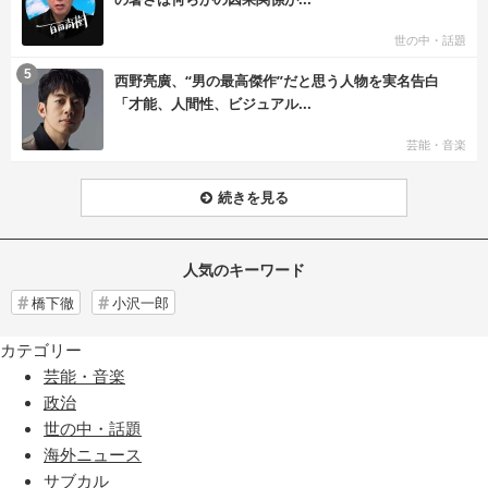
世の中・話題
む
5
西野亮廣、“男の最高傑作”だと思う人物を実名告白
「才能、人間性、ビジュアル...
芸能・音楽
続きを見る
人気のキーワード
橋下徹
小沢一郎
カテゴリー
芸能・音楽
政治
世の中・話題
海外ニュース
サブカル