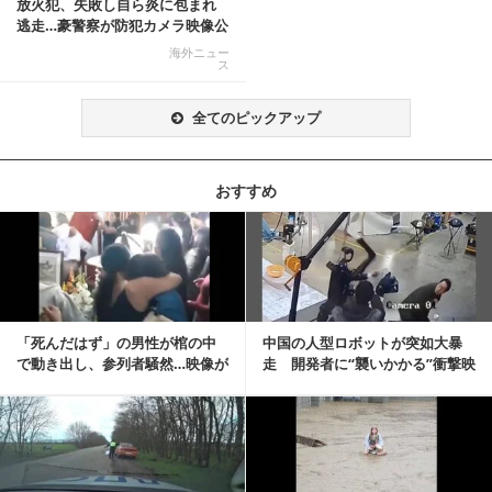
放火犯、失敗し自ら炎に包まれ
逃走…豪警察が防犯カメラ映像公
開
海外ニュー
ス
全てのピックアップ
おすすめ
記事を読む
「死んだはず」の男性が棺の中
中国の人型ロボットが突如大暴
で動き出し、参列者騒然…映像が
走 開発者に“襲いかかる”衝撃映
拡散
像が話題に
記事を読む