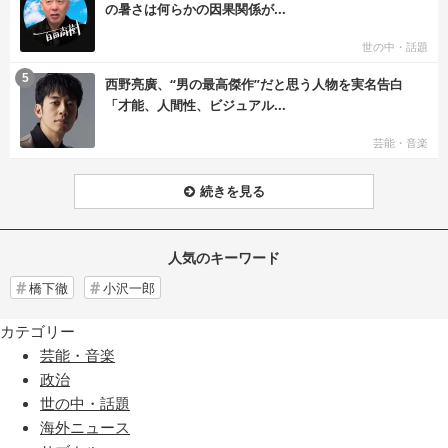
の暑さは何らかの因果関係が...
世の中・話題
む
5
西野亮廣、“男の最高傑作”だと思う人物を実名告白
「才能、人間性、ビジュアル...
芸能・音楽
続きを見る
人気のキーワード
橋下徹
小沢一郎
カテゴリー
芸能・音楽
政治
世の中・話題
海外ニュース