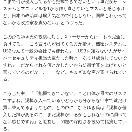
こまで何が侵入してるかも把握できてないという事だから、シ
ステムとマニュアルを1から作り直さないとマズいと感じるけ
ど、日本の政治家は脳天気なので何もしない。国民もわかって
ないから政治家を責めない」とつづった。
このひろゆき氏の投稿に対し、Xユーザーからは「もう完全に
負けてる」「こう言うのが出てくる方が驚き。機密システムに
USBなんて一般の会社でも使わん」「USBを知らない人がサイ
バーセキュリティ担当大臣だった時と、あまり成長してないで
すね」「だからそれを何とかしたいから防衛予算を上げたいと
言っているのだが、、、」など、さまざまな声が寄せられてい
る。
こうした中、「『把握できていない』こと自体が最大のリスク
ですよね。泥棒が入っているかどうかも分からない家で鍵だけ
買い替えてるようなもの」との声に、ひろゆき氏は「泥棒が侵
入した跡があるのに、まだ泥棒がいるかもしれないのに調べて
ない感じですね」と返答し、問題の深刻さを改めて指摘してい
る。