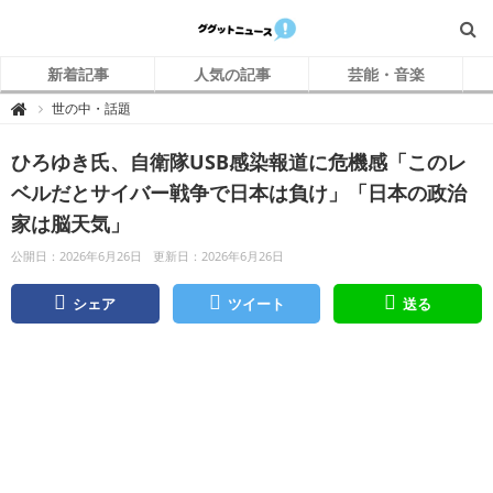
新着記事
人気の記事
芸能・音楽
グ
世の中・話題

グ
ッ
ト
ひろゆき氏、自衛隊USB感染報道に危機感「このレ
ニ
ュ
ー
ベルだとサイバー戦争で日本は負け」「日本の政治
ス
家は脳天気」
公開日：2026年6月26日
更新日：2026年6月26日
シェア
ツイート
送る