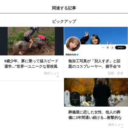
関連する記事
ピックアップ
記事を読む
9歳少年、豚に乗って猛スピード
無加工写真が「別人すぎ」と話
通学…“世界一ユニークな登校風
題のコスプレーヤー、握手会“0
景”が話題に
人”を報告「中止...
海外ニュー
芸能・音楽
ス
記事を読む
葬儀屋に恋した女性、他人の葬
儀に2年間通い続ける…衝撃的な
結末に
海外ニュー
ス