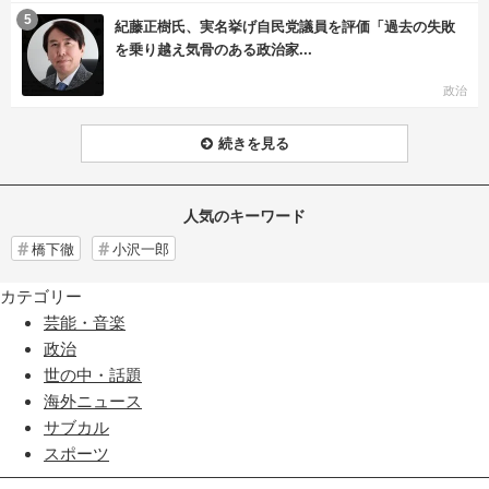
む
5
紀藤正樹氏、実名挙げ自民党議員を評価「過去の失敗
を乗り越え気骨のある政治家...
政治
続きを見る
人気のキーワード
橋下徹
小沢一郎
カテゴリー
芸能・音楽
政治
世の中・話題
海外ニュース
サブカル
スポーツ