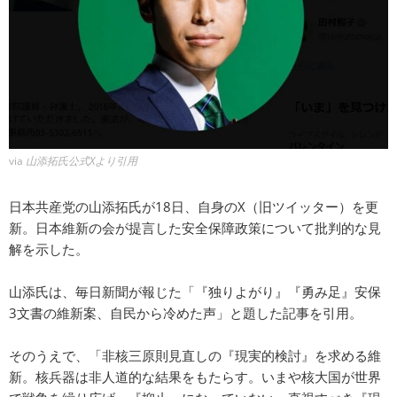
via
山添拓氏公式Xより引用
日本共産党の山添拓氏が18日、自身のX（旧ツイッター）を更
新。日本維新の会が提言した安全保障政策について批判的な見
解を示した。
山添氏は、毎日新聞が報じた「『独りよがり』『勇み足』安保
3文書の維新案、自民から冷めた声」と題した記事を引用。
そのうえで、「非核三原則見直しの『現実的検討』を求める維
新。核兵器は非人道的な結果をもたらす。いまや核大国が世界