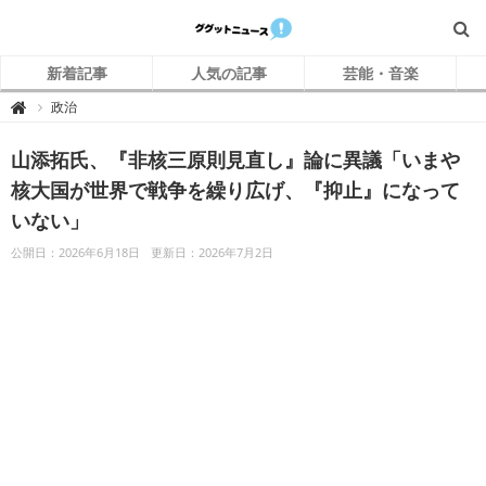
新着記事
人気の記事
芸能・音楽
グ
政治

グ
ッ
ト
山添拓氏、『非核三原則見直し』論に異議「いまや
ニ
ュ
ー
核大国が世界で戦争を繰り広げ、『抑止』になって
ス
いない」
公開日：2026年6月18日
更新日：2026年7月2日