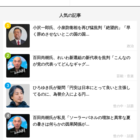
と現実の重なりに...
にらみ合い
人気の記事
む
1
小沢一郎氏、小泉防衛相を再び猛批判「絶望的」「早
く辞めさせないとこの国の国...
政治
む
2
百田尚樹氏、れいわ新選組の新代表を批判「こんなの
が党の代表ってどんなギャグ...
芸能・音楽
む
3
ひろゆき氏が疑問「円安は日本にとって良いと主張し
てるのに、為替介入による円...
世の中・話題
む
4
百田尚樹氏が私見「ソーラーパネルの増加と異常な夏
の暑さは何らかの因果関係が...
世の中・話題