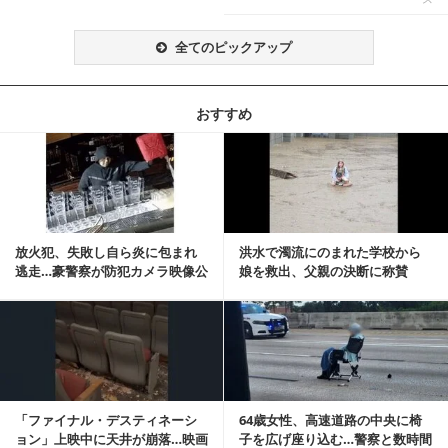
全てのピックアップ
おすすめ
記事を読む
放火犯、失敗し自ら炎に包まれ
洪水で濁流にのまれた学校から
逃走…豪警察が防犯カメラ映像公
娘を救出、父親の決断に称賛
開
続々 一部では「危険...
記事を読む
「ファイナル・デスティネーシ
64歳女性、高速道路の中央に椅
ョン」上映中に天井が崩落…映画
子を広げ座り込む…警察と数時間