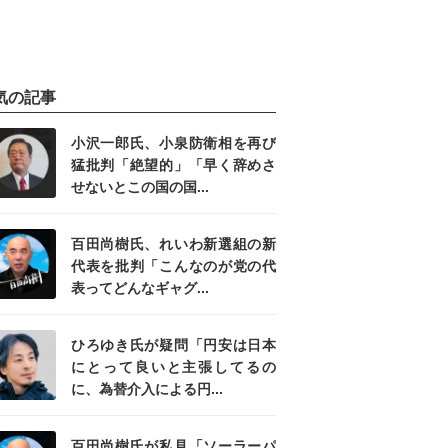
気の記事
小沢一郎氏、小泉防衛相を再び
猛批判「絶望的」「早く辞めさ
せないとこの国の国...
百田尚樹氏、れいわ新選組の新
代表を批判「こんなのが党の代
表ってどんなギャグ...
ひろゆき氏が疑問「円安は日本
にとって良いと主張してるの
に、為替介入による円...
百田尚樹氏が私見「ソーラーパ