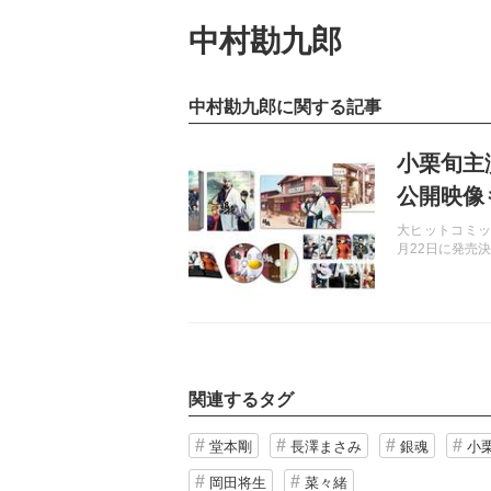
中村勘九郎
中村勘九郎に関する記事
記事を読む
小栗旬主演
公開映像
大ヒットコミック
月22日に発売
関連するタグ
堂本剛
長澤まさみ
銀魂
小
岡田将生
菜々緒