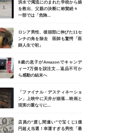
洪水で濁流にのまれた学校から娘
を救出、父親の決断に称賛続々
一部では「危険...
ロシア男性、後頭部に伸びた11セ
ンチの角を除去 医師も驚愕「医
師人生で初」
8歳の息子がAmazonでキャンデ
ィー7万個を誤注文…返品不可か
ら感動の結末へ
「ファイナル・デスティネーショ
ン」上映中に天井が崩落…映画と
現実の重なりに...
店員の“渡し間違い”で宝くじ1億
円超え当選！幸運すぎる男性「最