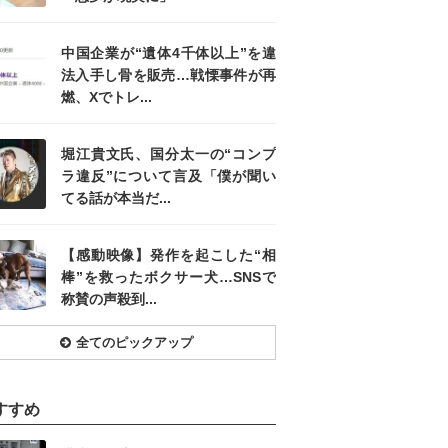
中国企業が“遺体4千体以上”を違
法入手し骨を販売…戦慄事件が再
燃、Xでトレ...
堀江貴文氏、国分太一の“コンプ
ラ違反”について言及「僕が聞い
てる話が本当だ...
【感動映像】発作を起こした“相
棒”を救ったボクサー犬…SNSで
称賛の声殺到...
全てのピックアップ
すすめ