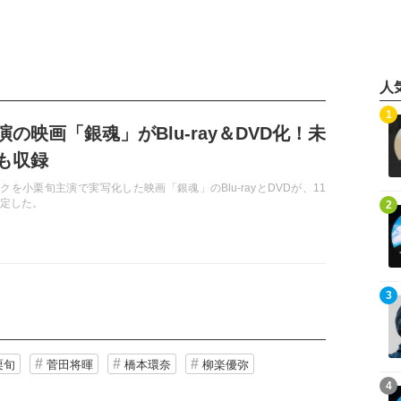
人
記事を読む
1
の映画「銀魂」がBlu-ray＆DVD化！未
も収録
を小栗旬主演で実写化した映画「銀魂」のBlu-rayとDVDが、11
記事を読む
決定した。
2
記事を読む
3
栗旬
菅田将暉
橋本環奈
柳楽優弥
記事を読む
4