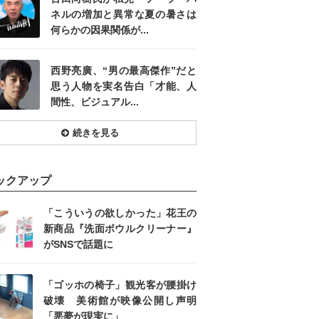
ネルの増加と異常な夏の暑さは
何らかの因果関係が...
西野亮廣、“男の最高傑作”だと
思う人物を実名告白「才能、人
間性、ビジュアル...
続きを見る
ックアップ
「こういうの欲しかった」花王の
新商品『洗面ボウルクリーナー』
がSNSで話題に
「ゴッホの椅子」観光客が腰掛け
破壊 美術館が映像公開し声明
「悪夢が現実に」