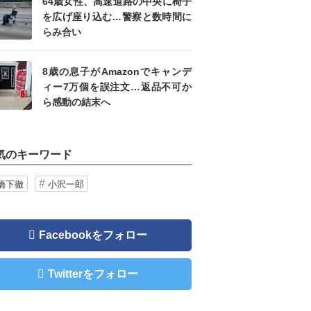
64歳女性、高速道路の中央に椅子
を広げ座り込む…警察と数時間に
らみ合い
8歳の息子がAmazonでキャンデ
ィー7万個を誤注文…返品不可か
ら感動の結末へ
気のキーワード
橋下徹
小沢一郎
Facebookをフォロー
Twitterをフォロー