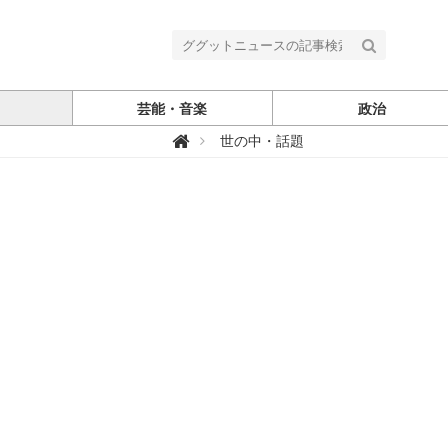
芸能・音楽
政治
グ

世の中・話題
グ
ッ
ト
ニ
ュ
ー
ス