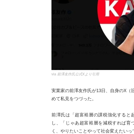
via
前澤友作氏公式Xより引用
実業家の前澤友作氏が13日、自身のX（旧
めて私見をつづった。
前澤氏は「超富裕層の課税強化すると
し、「じゃあ超富裕層を減税すれば育
く、やりたいことやって社会変えたいっ