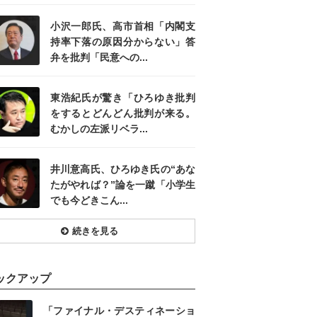
小沢一郎氏、高市首相「内閣支
持率下落の原因分からない」答
弁を批判「民意への...
東浩紀氏が驚き「ひろゆき批判
をするとどんどん批判が来る。
むかしの左派リベラ...
井川意高氏、ひろゆき氏の“あな
たがやれば？”論を一蹴「小学生
でも今どきこん...
続きを見る
ックアップ
「ファイナル・デスティネーショ