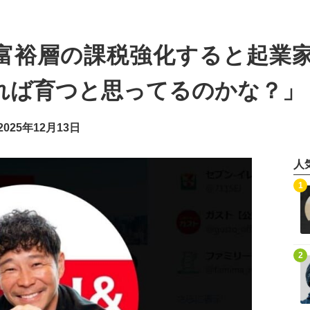
富裕層の課税強化すると起業
れば育つと思ってるのかな？」
025年12月13日
人
記事を読む
1
記事を読む
2