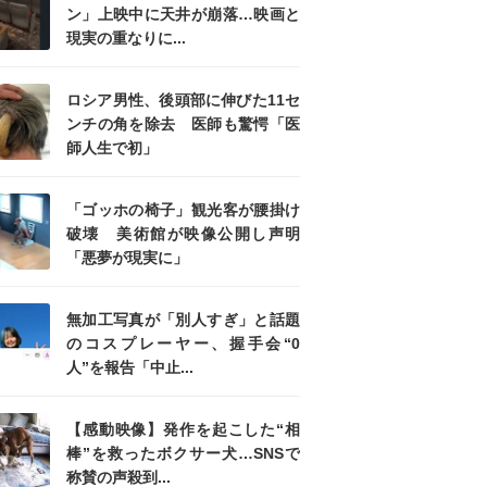
ン」上映中に天井が崩落…映画と
現実の重なりに...
ロシア男性、後頭部に伸びた11セ
ンチの角を除去 医師も驚愕「医
師人生で初」
「ゴッホの椅子」観光客が腰掛け
破壊 美術館が映像公開し声明
「悪夢が現実に」
無加工写真が「別人すぎ」と話題
のコスプレーヤー、握手会“0
人”を報告「中止...
【感動映像】発作を起こした“相
棒”を救ったボクサー犬…SNSで
称賛の声殺到...