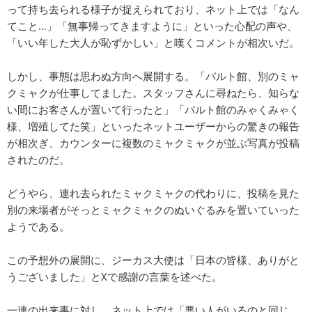
って持ち去られる様子が捉えられており、ネット上では「なん
てこと…」「無事帰ってきますように」といった心配の声や、
「いい年した大人が恥ずかしい」と嘆くコメントが相次いだ。
しかし、事態は思わぬ方向へ展開する。「バルト館、別のミャ
クミャクが仕事してました。スタッフさんに尋ねたら、知らな
い間にお客さんが置いて行ったと」「バルト館のみゃくみゃく
様、増殖してた笑」といったネットユーザーからの驚きの報告
が相次ぎ、カウンターに複数のミャクミャクが並ぶ写真が投稿
されたのだ。
どうやら、連れ去られたミャクミャクの代わりに、投稿を見た
別の来場者がそっとミャクミャクのぬいぐるみを置いていった
ようである。
この予想外の展開に、ジーカス大使は「日本の皆様、ありがと
うございました」とXで感謝の言葉を述べた。
一連の出来事に対し、ネット上では「悪い人がいるのと同じ