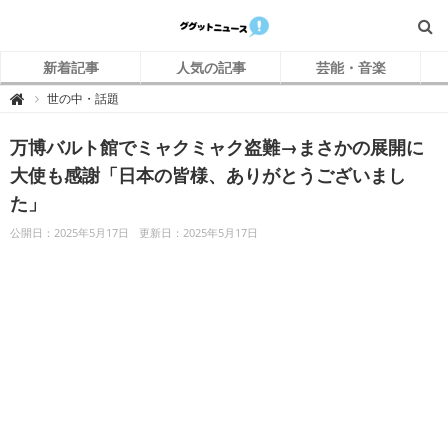
新着記事
人気の記事
芸能・音楽
グ
世の中・話題

グ
ッ
ト
万博バルト館でミャクミャク盗難→まさかの展開に
ニ
ュ
ー
大使も感謝「日本の皆様、ありがとうございまし
ス
た」
公開日：2025年5月17日
更新日：2025年5月17日