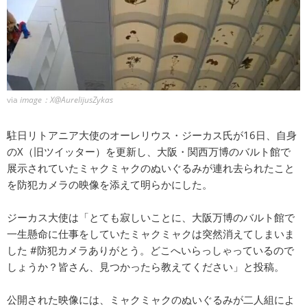
via
image：X@AurelijusZykas
駐日リトアニア大使のオーレリウス・ジーカス氏が16日、自身
のX（旧ツイッター）を更新し、大阪・関西万博のバルト館で
展示されていたミャクミャクのぬいぐるみが連れ去られたこと
を防犯カメラの映像を添えて明らかにした。
ジーカス大使は「とても寂しいことに、大阪万博のバルト館で
一生懸命に仕事をしていたミャクミャクは突然消えてしまいま
した #防犯カメラありがとう。どこへいらっしゃっているので
しょうか？皆さん、見つかったら教えてください」と投稿。
公開された映像には、ミャクミャクのぬいぐるみが二人組によ