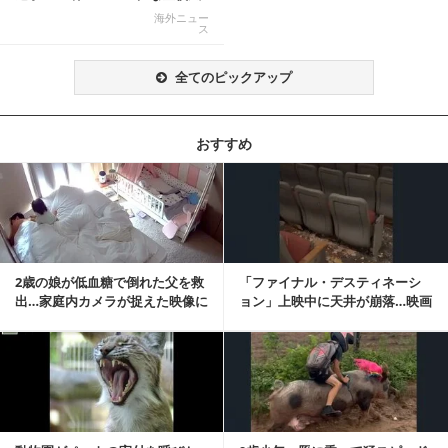
景”が話題に
海外ニュー
ス
全てのピックアップ
おすすめ
記事を読む
2歳の娘が低血糖で倒れた父を救
「ファイナル・デスティネーシ
出…家庭内カメラが捉えた映像に
ョン」上映中に天井が崩落…映画
称賛の声相次ぐ
と現実の重なりに...
記事を読む