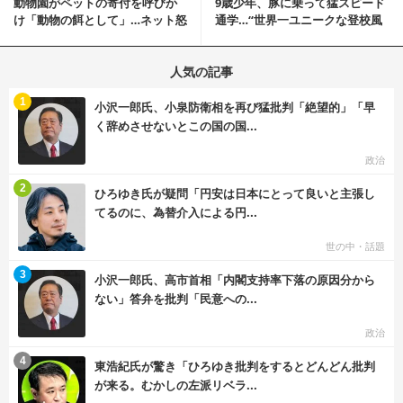
動物園がペットの寄付を呼びか
9歳少年、豚に乗って猛スピード
け「動物の餌として」…ネット怒
通学…“世界一ユニークな登校風
りの声「ペットは...
景”が話題に
人気の記事
む
1
小沢一郎氏、小泉防衛相を再び猛批判「絶望的」「早
く辞めさせないとこの国の国...
政治
む
2
ひろゆき氏が疑問「円安は日本にとって良いと主張し
てるのに、為替介入による円...
世の中・話題
む
3
小沢一郎氏、高市首相「内閣支持率下落の原因分から
ない」答弁を批判「民意への...
政治
む
4
東浩紀氏が驚き「ひろゆき批判をするとどんどん批判
が来る。むかしの左派リベラ...