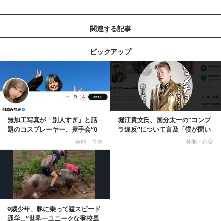
関連する記事
ピックアップ
記事を読む
無加工写真が「別人すぎ」と話
堀江貴文氏、国分太一の“コンプ
題のコスプレーヤー、握手会“0
ラ違反”について言及「僕が聞い
人”を報告「中止...
てる話が本当だ...
芸能・音楽
芸能・音楽
9歳少年、豚に乗って猛スピード
通学…“世界一ユニークな登校風