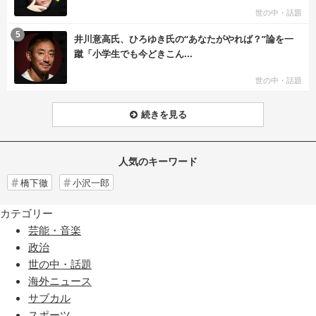
世の中・話題
む
5
井川意高氏、ひろゆき氏の“あなたがやれば？”論を一
蹴「小学生でも今どきこん...
世の中・話題
続きを見る
人気のキーワード
橋下徹
小沢一郎
カテゴリー
芸能・音楽
政治
世の中・話題
海外ニュース
サブカル
スポーツ