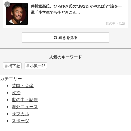
む
5
井川意高氏、ひろゆき氏の“あなたがやれば？”論を一
蹴「小学生でも今どきこん...
世の中・話題
続きを見る
人気のキーワード
橋下徹
小沢一郎
カテゴリー
芸能・音楽
政治
世の中・話題
海外ニュース
サブカル
スポーツ