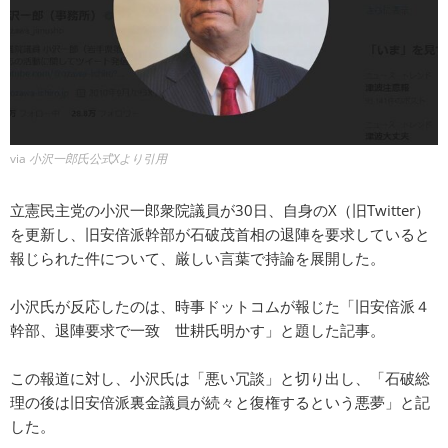
via
小沢一郎氏公式Xより引用
立憲民主党の小沢一郎衆院議員が30日、自身のX（旧Twitter）
を更新し、旧安倍派幹部が石破茂首相の退陣を要求していると
報じられた件について、厳しい言葉で持論を展開した。
小沢氏が反応したのは、時事ドットコムが報じた「旧安倍派４
幹部、退陣要求で一致 世耕氏明かす」と題した記事。
この報道に対し、小沢氏は「悪い冗談」と切り出し、「石破総
理の後は旧安倍派裏金議員が続々と復権するという悪夢」と記
した。