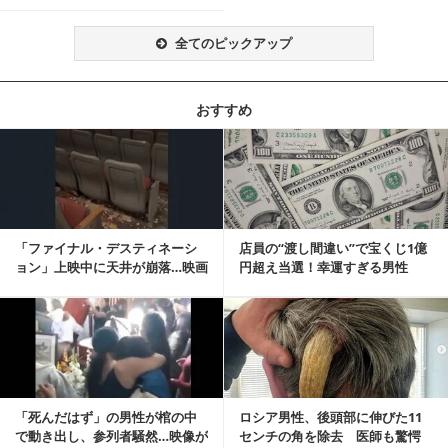
全てのピックアップ
おすすめ
記事を読む
「ファイナル・デスティネーシ
店員の“渡し間違い”で宝くじ1億
ョン」上映中に天井が崩落…映画
円超え当選！幸運すぎる男性
と現実の重なりに...
「最初はイタズラ...
記事を読む
「死んだはず」の男性が棺の中
ロシア男性、後頭部に伸びた11
で動き出し、参列者騒然…映像が
センチの角を除去 医師も驚愕