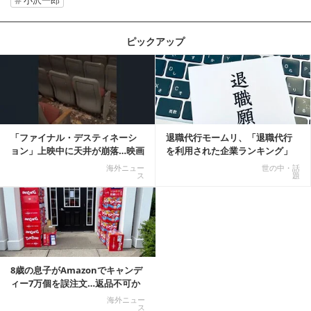
小沢一郎
ピックアップ
記事を読む
「ファイナル・デスティネーシ
退職代行モームリ、「退職代行
ョン」上映中に天井が崩落…映画
を利用された企業ランキング」
と現実の重なりに...
公開
海外ニュー
世の中・話
ス
題
8歳の息子がAmazonでキャンデ
ィー7万個を誤注文…返品不可か
ら感動の結末へ
海外ニュー
ス