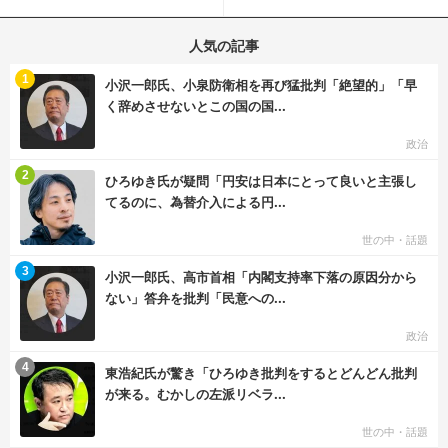
拡散
「医師人生で初」
人気の記事
む
1
小沢一郎氏、小泉防衛相を再び猛批判「絶望的」「早
く辞めさせないとこの国の国...
政治
む
2
ひろゆき氏が疑問「円安は日本にとって良いと主張し
てるのに、為替介入による円...
世の中・話題
む
3
小沢一郎氏、高市首相「内閣支持率下落の原因分から
ない」答弁を批判「民意への...
政治
む
4
東浩紀氏が驚き「ひろゆき批判をするとどんどん批判
が来る。むかしの左派リベラ...
世の中・話題