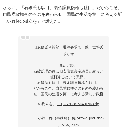
さらに、「石破氏も駄目、裏金議員復権も駄目。だからこそ、
自民党政権そのものを終わらせ、国民の生活を第一に考える新
しい政権の樹立を」と訴えた。
旧安倍派４幹部、退陣要求で一致 世耕氏
明かす
悪い冗談。
石破総理の後は旧安倍派裏金議員が続々と
復権するという悪夢。
石破氏も駄目、裏金議員復権も駄目。
だからこそ、自民党政権そのものを終わら
せ、国民の生活を第一に考える新しい政権
の樹立を。
https://t.co/5a4qL5Nxdg
— 小沢一郎（事務所） (@ozawa_jimusho)
July 29, 2025