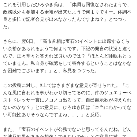
これを引用したひろゆき氏は、「体調も回復なされたようで、
政務以外も参加する余裕が出来たようで何よりですー。体調不
良と多忙で記者会見が出来なかったんですよね？」とつづっ
た。
さらに、翌6日、「高市首相は宝石のイベントに出席するくら
い余裕があられるようで何よりです。下記の発言の状況と違う
ので、正々堂々と答えれば良いのでは？『ほとんど睡眠もとっ
ていません。私自身が確認をして答弁するということはなかな
か困難でございます』」と、私見をつづった。
この投稿に対し、X上ではさまざまな意見が寄せられた。「こ
んな風に言われる事がわかり切ってるのに、件のジュエリーベ
ストドレッサー賞にノコノコ出るって、自己顕示欲が抑えられ
ないのかな？」との意見に、ひろゆき氏は「本当にわかってな
い可能性ありそうなんですよね、、、」と反応。
また、「宝石のイベントが公務でないと思ってるんだね。どん
な波及効果があるか想像もできないのか」との意見に対して