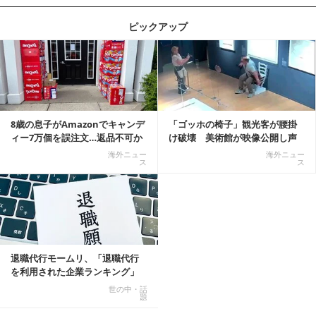
ピックアップ
記事を読む
8歳の息子がAmazonでキャンデ
「ゴッホの椅子」観光客が腰掛
ィー7万個を誤注文…返品不可か
け破壊 美術館が映像公開し声
ら感動の結末へ
明「悪夢が現実に」
海外ニュー
海外ニュー
ス
ス
退職代行モームリ、「退職代行
を利用された企業ランキング」
公開
世の中・話
題