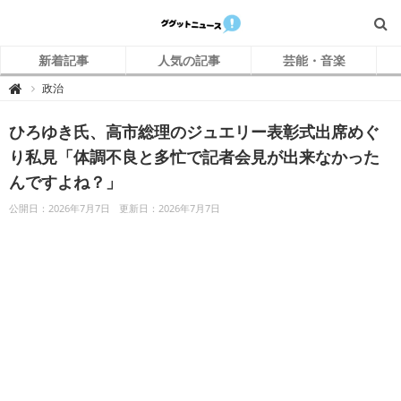
新着記事
人気の記事
芸能・音楽
グ
政治

グ
ッ
ト
ひろゆき氏、高市総理のジュエリー表彰式出席めぐ
ニ
ュ
ー
り私見「体調不良と多忙で記者会見が出来なかった
ス
んですよね？」
公開日：2026年7月7日
更新日：2026年7月7日