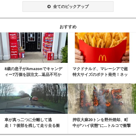
全てのピックアップ
おすすめ
記事を読む
8歳の息子がAmazonでキャンデ
マクドナルド、マレーシアで超
ィー7万個を誤注文…返品不可か
特大サイズのポテト発売！ネッ
ら感動の結末へ
ト反響「ヤバすぎる」
記事を読む
車が真っ二つに分離して逃
押収大麻20トンを野外焼却、町
走！？後部を残して走り去る衝
中が“ハイ状態”に…トルコで衝撃
撃映像が話題に
的な事態発生