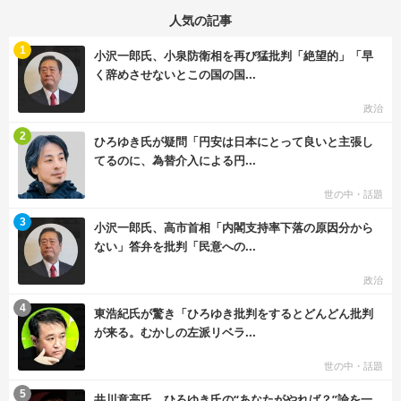
人気の記事
む
1
小沢一郎氏、小泉防衛相を再び猛批判「絶望的」「早
く辞めさせないとこの国の国...
政治
む
2
ひろゆき氏が疑問「円安は日本にとって良いと主張し
てるのに、為替介入による円...
世の中・話題
む
3
小沢一郎氏、高市首相「内閣支持率下落の原因分から
ない」答弁を批判「民意への...
政治
む
4
東浩紀氏が驚き「ひろゆき批判をするとどんどん批判
が来る。むかしの左派リベラ...
世の中・話題
む
5
井川意高氏、ひろゆき氏の“あなたがやれば？”論を一