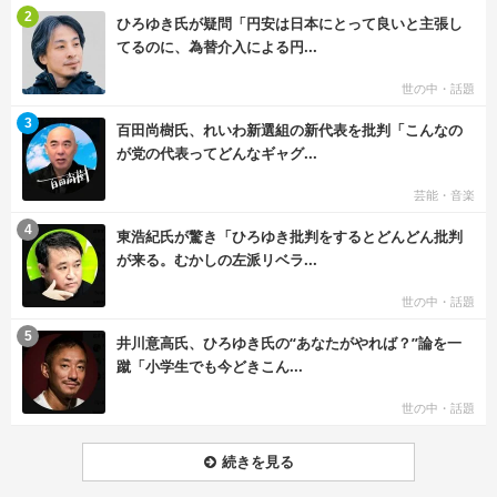
む
2
ひろゆき氏が疑問「円安は日本にとって良いと主張し
てるのに、為替介入による円...
世の中・話題
む
3
百田尚樹氏、れいわ新選組の新代表を批判「こんなの
が党の代表ってどんなギャグ...
芸能・音楽
む
4
東浩紀氏が驚き「ひろゆき批判をするとどんどん批判
が来る。むかしの左派リベラ...
世の中・話題
む
5
井川意高氏、ひろゆき氏の“あなたがやれば？”論を一
蹴「小学生でも今どきこん...
世の中・話題
続きを見る