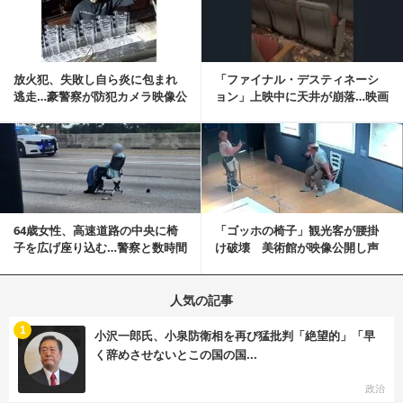
放火犯、失敗し自ら炎に包まれ
「ファイナル・デスティネーシ
逃走…豪警察が防犯カメラ映像公
ョン」上映中に天井が崩落…映画
開
と現実の重なりに...
記事を読む
64歳女性、高速道路の中央に椅
「ゴッホの椅子」観光客が腰掛
子を広げ座り込む…警察と数時間
け破壊 美術館が映像公開し声
にらみ合い
明「悪夢が現実に」
人気の記事
む
1
小沢一郎氏、小泉防衛相を再び猛批判「絶望的」「早
く辞めさせないとこの国の国...
政治