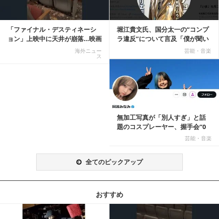
「ファイナル・デスティネーシ
堀江貴文氏、国分太一の“コンプ
ョン」上映中に天井が崩落…映画
ラ違反”について言及「僕が聞い
と現実の重なりに...
てる話が本当だ...
海外ニュー
芸能・音楽
ス
記事を読む
無加工写真が「別人すぎ」と話
題のコスプレーヤー、握手会“0
人”を報告「中止...
芸能・音楽
全てのピックアップ
おすすめ
記事を読む