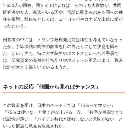
1,650人が回答。同サイトによれば、そのうち大多数が、共同
研究者や友人、家族がいる国や、言語に馴染みのある国への移
住を希望。移住先としては、ヨーロッパやカナダが上位に挙が
ったという。
回答者の中には、トランプ政権発足前は移住を考えていなかっ
たが、予算凍結や同僚の解雇を目の当たりにして決意を固め
た、という声も。特に大学院生やポスドクといった若手層で
は、研究資金の突然の打ち切りやポジション不足により、将来
設計が大きく揺らいでいるようだ。
ネットの反応「他国から見ればチャンス」
この報道を受け、日本のネット上では「75％ってマジか」
「75％は凄いな」と驚く声が上がる一方、「数字が極端すぎて
信憑性が薄い」「バイデン時代と比較しないと意味がない」と
いった慎重な意見も散見された。