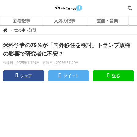
新着記事
人気の記事
芸能・音楽
グ
世の中・話題

グ
ッ
ト
米科学者の75％が「国外移住を検討」トランプ政権
ニ
ュ
ー
の影響で研究者に不安？
ス
公開日：2025年3月29日
更新日：2025年3月29日
シェア
ツイート
送る