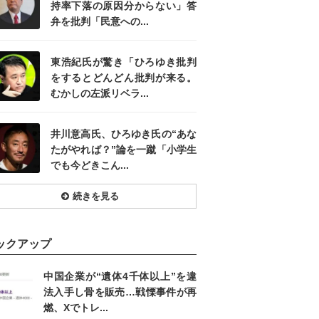
持率下落の原因分からない」答
弁を批判「民意への...
東浩紀氏が驚き「ひろゆき批判
をするとどんどん批判が来る。
むかしの左派リベラ...
井川意高氏、ひろゆき氏の“あな
たがやれば？”論を一蹴「小学生
でも今どきこん...
続きを見る
ックアップ
中国企業が“遺体4千体以上”を違
法入手し骨を販売…戦慄事件が再
燃、Xでトレ...