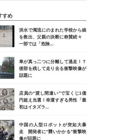
すすめ
洪水で濁流にのまれた学校から娘
を救出、父親の決断に称賛続々
一部では「危険...
車が真っ二つに分離して逃走！？
後部を残して走り去る衝撃映像が
話題に
店員の“渡し間違い”で宝くじ1億
円超え当選！幸運すぎる男性「最
初はイタズラ...
中国の人型ロボットが突如大暴
走 開発者に“襲いかかる”衝撃映
像が話題に