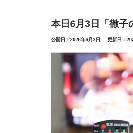
グ
ッ
ト
ニ
ュ
本日6月3日「徹子
ー
ス
公開日：2026年6月3日
更新日：20