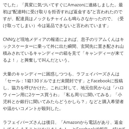
でした」「異変に気づいてすぐにAmazonに連絡しました。最
初は“配達時に受け取りを拒否すれば返金する”と言われたので
すが、配達員はノックもチャイムも鳴らさなかったので、（受
け取ってしまい）今は返品できないと言われています」
CNNなど現地メディアの報道によれば、息子のリアムくんはキ
ックスケーターに乗って外に出た瞬間、玄関先に置き配され山
積みされているキャンディーの箱を見て「キャンディーが来て
るよ！」と興奮して叫んだという。
大量のキャンディーに困惑しつつも、ラフェイバーズさんは
「セール：1箱130ドルでまだ未開封です」とFacebookに投稿
し、協力を呼びかけた。これに対して、地元住民からは「ハロ
ウィーン用に2ケース買うわ」「私も周りに聞いてみる」「小
児科とか銀行に聞いてみたらどうかしら？」などと購入希望者
や温かいコメントが殺到した。
ラフェイバーズさんは後日、「Amazonから電話があり、返金