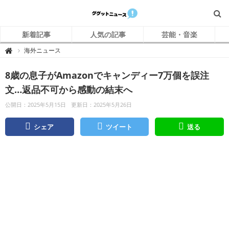
新着記事
人気の記事
芸能・音楽
グ
海外ニュース

グ
ッ
ト
8歳の息子がAmazonでキャンディー7万個を誤注
ニ
ュ
ー
文…返品不可から感動の結末へ
ス
公開日：2025年5月15日
更新日：2025年5月26日
シェア
ツイート
送る