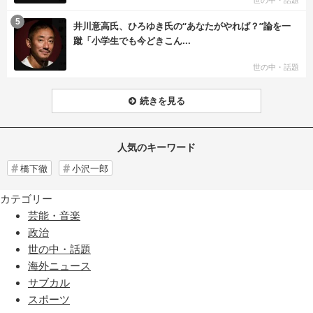
む
5
井川意高氏、ひろゆき氏の“あなたがやれば？”論を一
蹴「小学生でも今どきこん...
世の中・話題
続きを見る
人気のキーワード
橋下徹
小沢一郎
カテゴリー
芸能・音楽
政治
世の中・話題
海外ニュース
サブカル
スポーツ