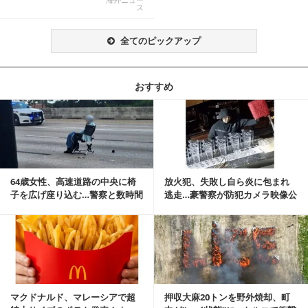
ス
全てのピックアップ
おすすめ
記事を読む
64歳女性、高速道路の中央に椅
放火犯、失敗し自ら炎に包まれ
子を広げ座り込む…警察と数時間
逃走…豪警察が防犯カメラ映像公
にらみ合い
開
記事を読む
マクドナルド、マレーシアで超
押収大麻20トンを野外焼却、町