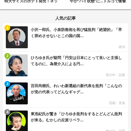
特大サイズのポテト発売！ネッ
中が“ハイ状態”に…トルコで衝撃
ト反響「ヤバすぎる」
的な事態発生
人気の記事
む
1
小沢一郎氏、小泉防衛相を再び猛批判「絶望的」「早
く辞めさせないとこの国の国...
政治
む
2
ひろゆき氏が疑問「円安は日本にとって良いと主張し
てるのに、為替介入による円...
世の中・話題
む
3
百田尚樹氏、れいわ新選組の新代表を批判「こんなの
が党の代表ってどんなギャグ...
芸能・音楽
む
4
東浩紀氏が驚き「ひろゆき批判をするとどんどん批判
が来る。むかしの左派リベラ...
世の中・話題