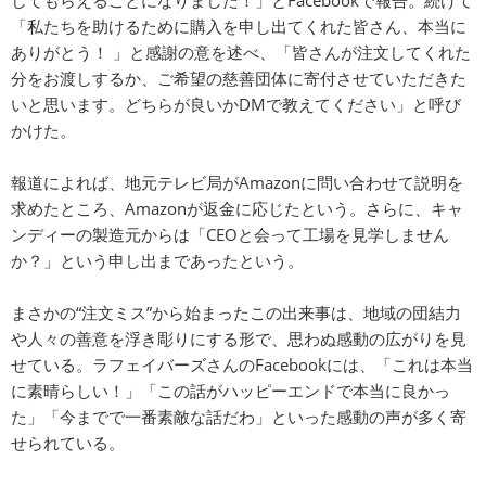
してもらえることになりました！」とFacebookで報告。続けて
「私たちを助けるために購入を申し出てくれた皆さん、本当に
ありがとう！ 」と感謝の意を述べ、「皆さんが注文してくれた
分をお渡しするか、ご希望の慈善団体に寄付させていただきた
いと思います。どちらが良いかDMで教えてください」と呼び
かけた。
報道によれば、地元テレビ局がAmazonに問い合わせて説明を
求めたところ、Amazonが返金に応じたという。さらに、キャ
ンディーの製造元からは「CEOと会って工場を見学しません
か？」という申し出まであったという。
まさかの“注文ミス”から始まったこの出来事は、地域の団結力
や人々の善意を浮き彫りにする形で、思わぬ感動の広がりを見
せている。ラフェイバーズさんのFacebookには、「これは本当
に素晴らしい！」「この話がハッピーエンドで本当に良かっ
た」「今までで一番素敵な話だわ」といった感動の声が多く寄
せられている。