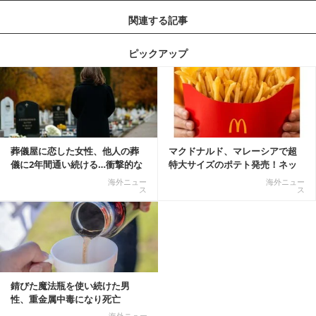
関連する記事
ピックアップ
記事を読む
葬儀屋に恋した女性、他人の葬
マクドナルド、マレーシアで超
儀に2年間通い続ける…衝撃的な
特大サイズのポテト発売！ネッ
結末に
ト反響「ヤバすぎる」
海外ニュー
海外ニュー
ス
ス
錆びた魔法瓶を使い続けた男
性、重金属中毒になり死亡
海外ニュー