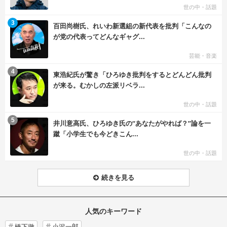
世の中・話題
む
3
百田尚樹氏、れいわ新選組の新代表を批判「こんなの
が党の代表ってどんなギャグ...
芸能・音楽
む
4
東浩紀氏が驚き「ひろゆき批判をするとどんどん批判
が来る。むかしの左派リベラ...
世の中・話題
む
5
井川意高氏、ひろゆき氏の“あなたがやれば？”論を一
蹴「小学生でも今どきこん...
世の中・話題
続きを見る
人気のキーワード
橋下徹
小沢一郎