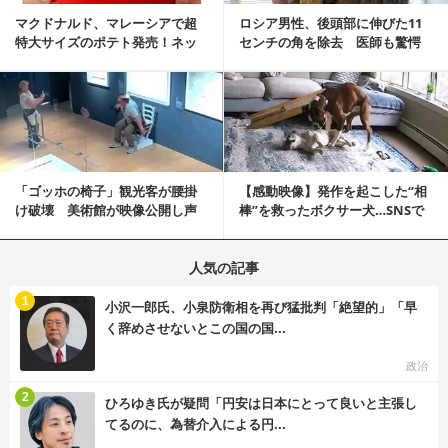
マクドナルド、マレーシアで超
ロシア男性、後頭部に伸びた11
特大サイズのポテト発売！ネッ
センチの角を除去 医師も驚愕
ト反響「ヤバすぎる」
「医師人生で初」
記事を読む
「ゴッホの椅子」観光客が腰掛
【感動映像】発作を起こした“相
け破壊 美術館が映像公開し声
棒”を救ったボクサー犬…SNSで
明「悪夢が現実に」
称賛の声殺到...
人気の記事
む
1
小沢一郎氏、小泉防衛相を再び猛批判「絶望的」「早
く辞めさせないとこの国の国...
政治
む
2
ひろゆき氏が疑問「円安は日本にとって良いと主張し
てるのに、為替介入による円...