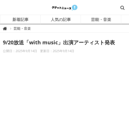
新着記事
人気の記事
芸能・音楽
グ
芸能・音楽

グ
ッ
ト
9/20放送「with music」出演アーティスト発表
ニ
ュ
ー
公開日：2025年9月14日
更新日：2025年9月14日
ス