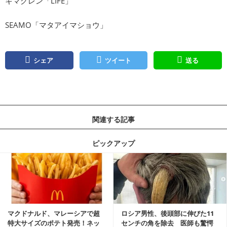
キマグレン「LIFE」
SEAMO「マタアイマショウ」
シェア
ツイート
送る
関連する記事
ピックアップ
記事を読む
マクドナルド、マレーシアで超
ロシア男性、後頭部に伸びた11
特大サイズのポテト発売！ネッ
センチの角を除去 医師も驚愕