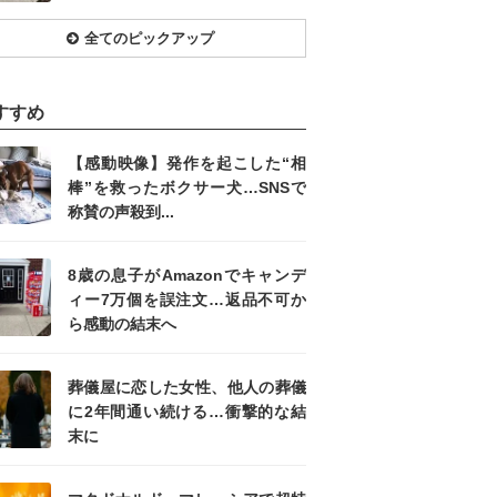
全てのピックアップ
すすめ
【感動映像】発作を起こした“相
棒”を救ったボクサー犬…SNSで
称賛の声殺到...
8歳の息子がAmazonでキャンデ
ィー7万個を誤注文…返品不可か
ら感動の結末へ
葬儀屋に恋した女性、他人の葬儀
に2年間通い続ける…衝撃的な結
末に