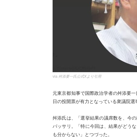
via
舛添要一氏公式Xより引用
元東京都知事で国際政治学者の舛添要一
日の投開票が有力となっている衆議院選
舛添氏は、「選挙結果の議席数を、今の
バッサリ。「特に今回は、結果がどうな
も分からない」とつづった。