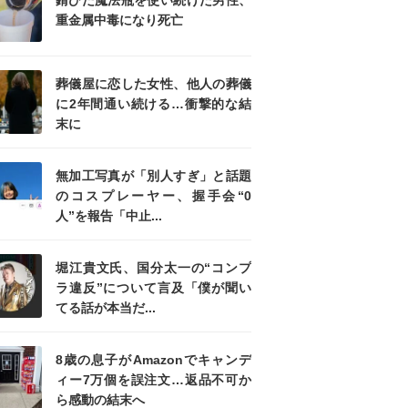
錆びた魔法瓶を使い続けた男性、
重金属中毒になり死亡
葬儀屋に恋した女性、他人の葬儀
に2年間通い続ける…衝撃的な結
末に
無加工写真が「別人すぎ」と話題
のコスプレーヤー、握手会“0
人”を報告「中止...
堀江貴文氏、国分太一の“コンプ
ラ違反”について言及「僕が聞い
てる話が本当だ...
8歳の息子がAmazonでキャンデ
ィー7万個を誤注文…返品不可か
ら感動の結末へ