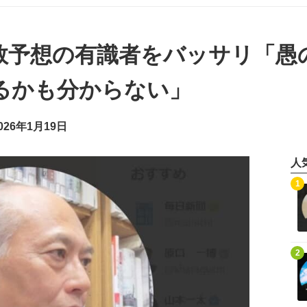
数予想の有識者をバッサリ「愚
るかも分からない」
26年1月19日
人
記事を読む
1
記事を読む
2