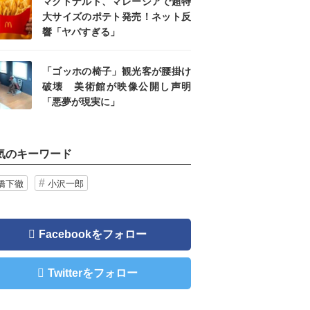
マクドナルド、マレーシアで超特
大サイズのポテト発売！ネット反
響「ヤバすぎる」
「ゴッホの椅子」観光客が腰掛け
破壊 美術館が映像公開し声明
「悪夢が現実に」
気のキーワード
橋下徹
小沢一郎
Facebookをフォロー
Twitterをフォロー