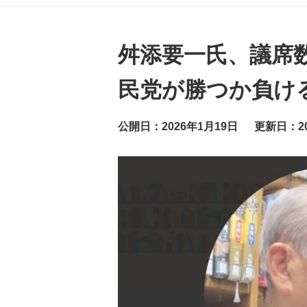
グ
ッ
ト
ニ
ュ
舛添要一氏、議席
ー
ス
民党が勝つか負け
公開日：2026年1月19日
更新日：20