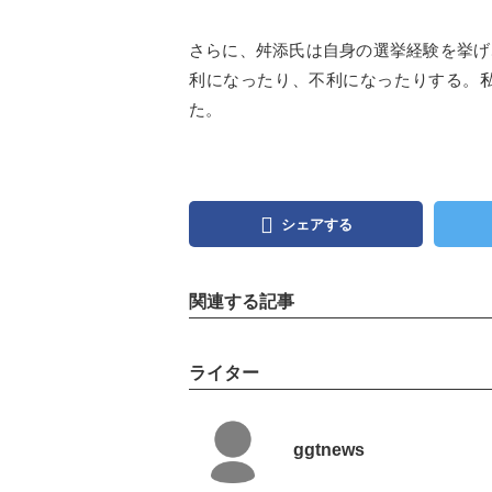
さらに、舛添氏は自身の選挙経験を挙げ
利になったり、不利になったりする。私
た。
シェアする
関連する記事
ライター
ggtnews