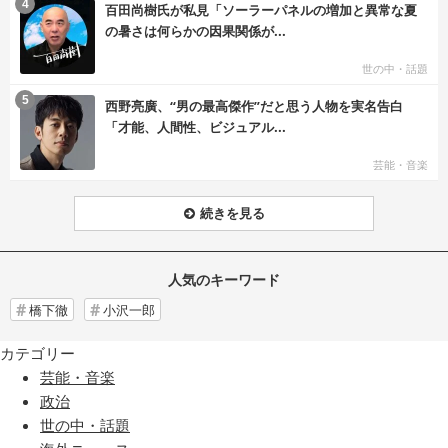
む
4
百田尚樹氏が私見「ソーラーパネルの増加と異常な夏
の暑さは何らかの因果関係が...
世の中・話題
む
5
西野亮廣、“男の最高傑作”だと思う人物を実名告白
「才能、人間性、ビジュアル...
芸能・音楽
続きを見る
人気のキーワード
橋下徹
小沢一郎
カテゴリー
芸能・音楽
政治
世の中・話題