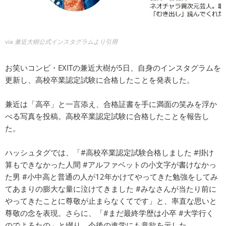
via
兼近大樹公式インスタグラムより引用
お笑いコンビ・EXITの兼近大樹が5日、自身のインスタグラムを
更新し、高校卒業認定試験に合格したことを発表した。
兼近は「高卒」と一言添え、合格証書を手に満面の笑みを浮か
べる写真を投稿。高校卒業認定試験に合格したことを報告し
た。
ハッシュタグでは、「#高校卒業認定試験合格しました #掛け
算もできなかった人間 #アルファベットの小文字が書けなかっ
た男 #小中高と普通の人が12年かけてやってきた勉強をしてみ
てあまりの膨大な量に泣けてきました #みなさんが当たり前に
やってきたことに尊敬が止まらなくてです」と、率直な思いと
尊敬の念を表現。さらに、「#まだ最終学歴は小卒 #大学行く
のでよろたの」と綴り、今後の進学にも意欲を示した。