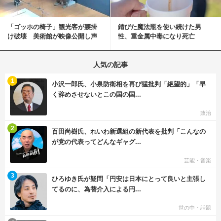
「ゴッホの椅子」観光客が腰掛
錆びた魔法瓶を使い続けた男
け破壊 美術館が映像公開し声
性、重金属中毒になり死亡
明「悪夢が現実に」
人気の記事
む
1
小沢一郎氏、小泉防衛相を再び猛批判「絶望的」「早
く辞めさせないとこの国の国...
政治
む
2
百田尚樹氏、れいわ新選組の新代表を批判「こんなの
が党の代表ってどんなギャグ...
芸能・音楽
む
3
ひろゆき氏が疑問「円安は日本にとって良いと主張し
てるのに、為替介入による円...
世の中・話題