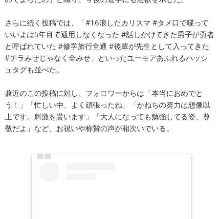
さらに続く投稿では、「#16浪したカリスマ #タメ口で喋って
いいよは5年目で通用しなくなった #話しかけてきた男子が勇者
と呼ばれていた #修学旅行全通 #後輩が先生として入ってきた
#チラみせじゃなく全みせ」といったユーモアあふれるハッシ
ュタグも並べた。
兼近のこの投稿に対し、フォロワーからは「本当におめでと
う！」「忙しい中、よく頑張ったね」「かねちの努力は想像以
上です。刺激を貰います」「大人になっても勉強してる姿、尊
敬だよ」など、お祝いや称賛の声が相次いでいる。