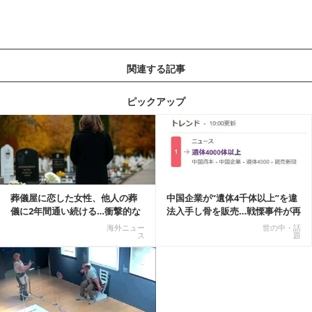
関連する記事
ピックアップ
記事を読む
葬儀屋に恋した女性、他人の葬
中国企業が“遺体4千体以上”を違
儀に2年間通い続ける…衝撃的な
法入手し骨を販売…戦慄事件が再
結末に
燃、Xでトレ...
海外ニュー
世の中・話
ス
題