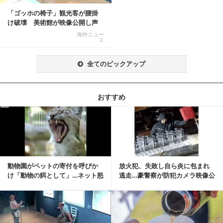
「ゴッホの椅子」観光客が腰掛
け破壊 美術館が映像公開し声
明「悪夢が現実に」
海外ニュー
ス
全てのピックアップ
おすすめ
記事を読む
動物園がペットの寄付を呼びか
放火犯、失敗し自ら炎に包まれ
け「動物の餌として」…ネット怒
逃走…豪警察が防犯カメラ映像公
りの声「ペットは...
開
記事を読む