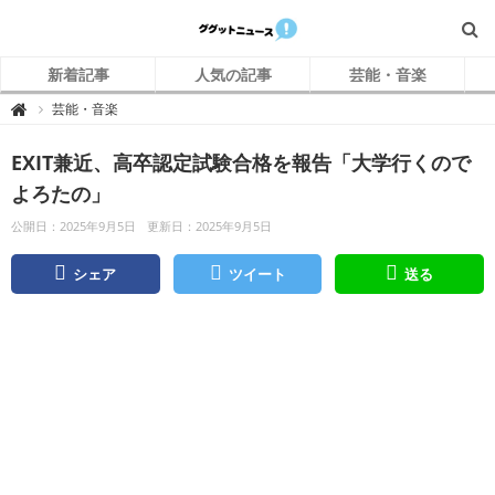
新着記事
人気の記事
芸能・音楽
グ
芸能・音楽

グ
ッ
ト
EXIT兼近、高卒認定試験合格を報告「大学行くので
ニ
ュ
ー
よろたの」
ス
公開日：2025年9月5日
更新日：2025年9月5日
シェア
ツイート
送る