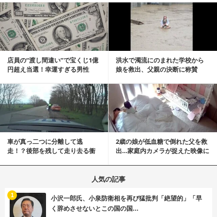
記事を読む
店員の“渡し間違い”で宝くじ1億
洪水で濁流にのまれた学校から
円超え当選！幸運すぎる男性
娘を救出、父親の決断に称賛
「最初はイタズラ...
続々 一部では「危険...
記事を読む
車が真っ二つに分離して逃
2歳の娘が低血糖で倒れた父を救
走！？後部を残して走り去る衝
出…家庭内カメラが捉えた映像に
撃映像が話題に
称賛の声相次ぐ
人気の記事
む
1
小沢一郎氏、小泉防衛相を再び猛批判「絶望的」「早
く辞めさせないとこの国の国...