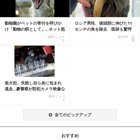
動物園がペットの寄付を呼びか
ロシア男性、後頭部に伸びた11
け「動物の餌として」…ネット怒
センチの角を除去 医師も驚愕
りの声「ペットは...
「医師人生で初」
海外ニュー
世の中・話
ス
題
放火犯、失敗し自ら炎に包まれ
逃走…豪警察が防犯カメラ映像公
開
海外ニュー
ス
全てのピックアップ
おすすめ