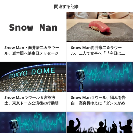
関連する記事
記事を読む
Snow Man・向井康二＆ラウー
Snow Man向井康二＆ラウー
ル、岩本照へ誕生日メッセージ
ル、二人で食事へ「『今日は二
「好きだよ」
人きりやで』って」
記事を読む
Snow Manラウール＆宮舘涼
Snow Manラウール、悩みを告
太、東京ドーム公演後の行動明
白 高身長ゆえに「ダンスがめ
かす 向井康二...
っちゃ難しい」
記事を読む