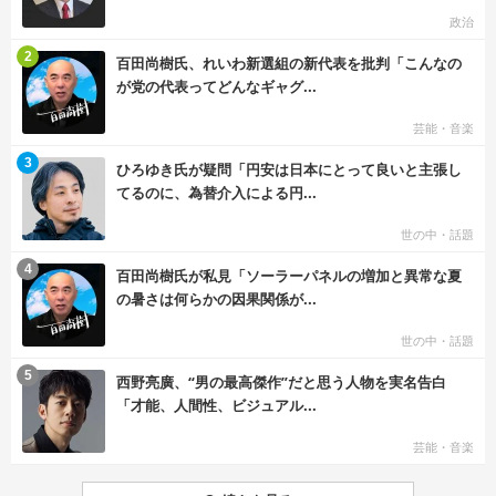
政治
む
2
百田尚樹氏、れいわ新選組の新代表を批判「こんなの
が党の代表ってどんなギャグ...
芸能・音楽
む
3
ひろゆき氏が疑問「円安は日本にとって良いと主張し
てるのに、為替介入による円...
世の中・話題
む
4
百田尚樹氏が私見「ソーラーパネルの増加と異常な夏
の暑さは何らかの因果関係が...
世の中・話題
む
5
西野亮廣、“男の最高傑作”だと思う人物を実名告白
「才能、人間性、ビジュアル...
芸能・音楽