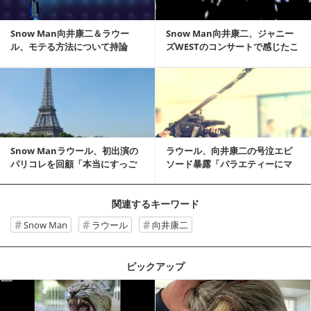
Snow Man向井康二＆ラウー
Snow Man向井康二、ジャニー
ル、モテる方法について持論
ズWESTのコンサートで感じたこ
「人に優しく」
と明かす
記事を読む
Snow Manラウール、初出演の
ラウール、向井康二の号泣エピ
パリコレを回顧「本当にすっご
ソード暴露「バラエティーにマ
い緊張した」
ジで命かけてる」
関連するキーワード
Snow Man
ラウール
向井康二
ピックアップ
記事を読む