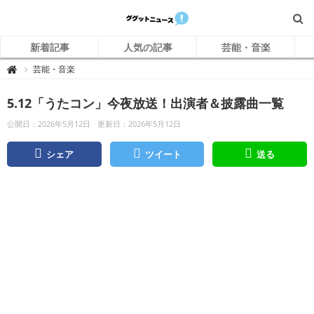
新着記事
人気の記事
芸能・音楽
グ
芸能・音楽

グ
ッ
ト
5.12「うたコン」今夜放送！出演者＆披露曲一覧
ニ
ュ
ー
公開日：2026年5月12日
更新日：2026年5月12日
ス
シェア
ツイート
送る