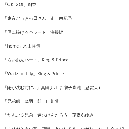
「OK! GO!」絢香
「東京だョおっ母さん」市川由紀乃
「母に捧げるバラード」海援隊
「home」木山裕策
「らいおんハート」King & Prince
「Waltz for Lily」King & Prince
「陽が沈む前に…」真田ナオキ 増子直純（怒髪天）
「兄弟船」鳥羽一郎 山川豊
「だんご３兄弟」速水けんたろう 茂森あゆみ
「ありがとうの花」花田ゆういちろう ながたまや 佐久本和