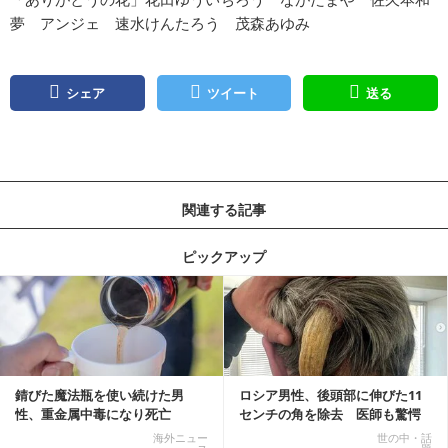
夢 アンジェ 速水けんたろう 茂森あゆみ
シェア
ツイート
送る
関連する記事
ピックアップ
記事を読む
錆びた魔法瓶を使い続けた男
ロシア男性、後頭部に伸びた11
性、重金属中毒になり死亡
センチの角を除去 医師も驚愕
「医師人生で初」
海外ニュー
世の中・話