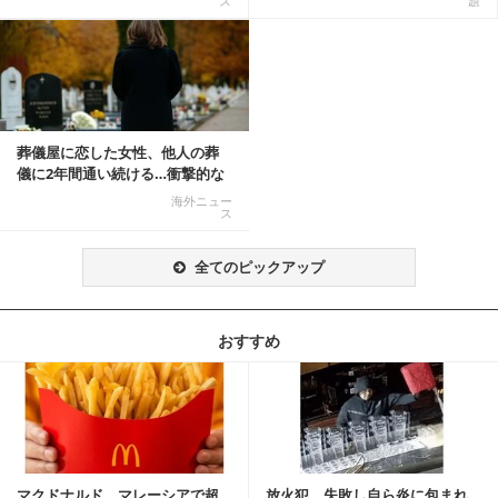
ス
題
葬儀屋に恋した女性、他人の葬
儀に2年間通い続ける…衝撃的な
結末に
海外ニュー
ス
全てのピックアップ
おすすめ
記事を読む
マクドナルド、マレーシアで超
放火犯、失敗し自ら炎に包まれ