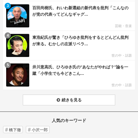
む
3
百田尚樹氏、れいわ新選組の新代表を批判「こんなの
が党の代表ってどんなギャグ...
芸能・音楽
む
4
東浩紀氏が驚き「ひろゆき批判をするとどんどん批判
が来る。むかしの左派リベラ...
世の中・話題
む
5
井川意高氏、ひろゆき氏の“あなたがやれば？”論を一
蹴「小学生でも今どきこん...
世の中・話題
続きを見る
人気のキーワード
橋下徹
小沢一郎