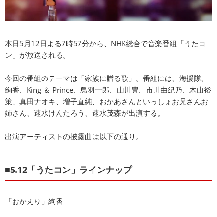
本日5月12日よる7時57分から、NHK総合で音楽番組「うたコ
ン」が放送される。
今回の番組のテーマは「家族に贈る歌」。番組には、海援隊、
絢香、King ＆ Prince、鳥羽一郎、山川豊、市川由紀乃、木山裕
策、真田ナオキ、増子直純、おかあさんといっしょお兄さんお
姉さん、速水けんたろう、速水茂森が出演する。
出演アーティストの披露曲は以下の通り。
■5.12「うたコン」ラインナップ
「おかえり」絢香