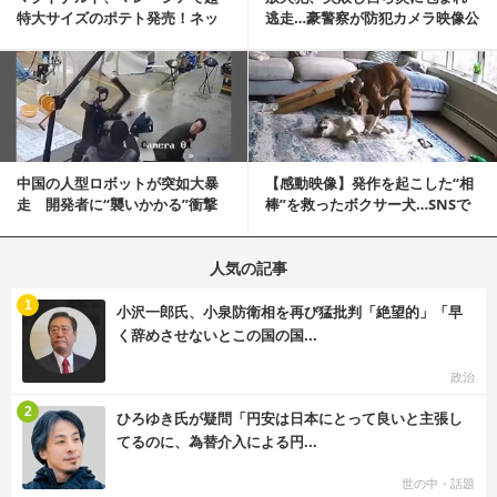
特大サイズのポテト発売！ネッ
逃走…豪警察が防犯カメラ映像公
ト反響「ヤバすぎる」
開
記事を読む
中国の人型ロボットが突如大暴
【感動映像】発作を起こした“相
走 開発者に“襲いかかる”衝撃
棒”を救ったボクサー犬…SNSで
映像が話題に
称賛の声殺到...
人気の記事
む
1
小沢一郎氏、小泉防衛相を再び猛批判「絶望的」「早
く辞めさせないとこの国の国...
政治
む
2
ひろゆき氏が疑問「円安は日本にとって良いと主張し
てるのに、為替介入による円...
世の中・話題