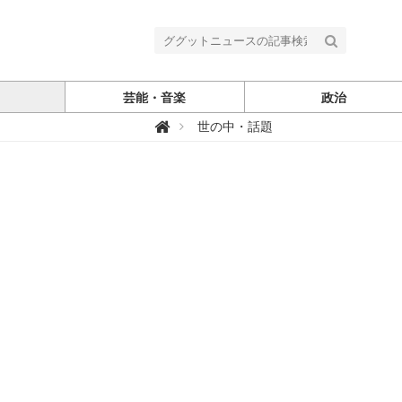
芸能・音楽
政治
グ

世の中・話題
グ
ッ
ト
ニ
ュ
ー
ス