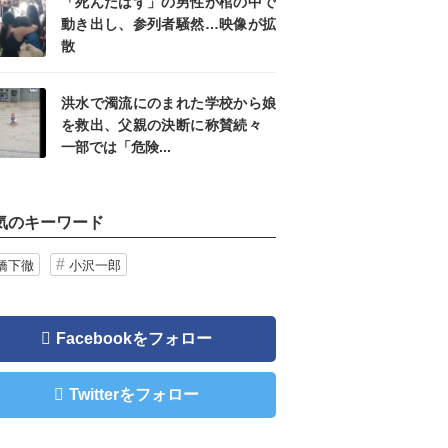
「死んだはず」の男性が棺の中で
動き出し、参列者騒然…映像が拡
散
洪水で濁流にのまれた学校から娘
を救出、父親の決断に称賛続々
一部では「危険...
気のキーワード
橋下徹
小沢一郎
Facebookをフォロー
Twitterをフォロー