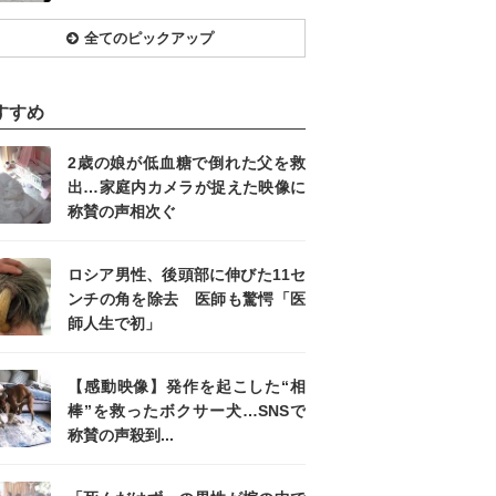
全てのピックアップ
すすめ
2歳の娘が低血糖で倒れた父を救
出…家庭内カメラが捉えた映像に
称賛の声相次ぐ
ロシア男性、後頭部に伸びた11セ
ンチの角を除去 医師も驚愕「医
師人生で初」
【感動映像】発作を起こした“相
棒”を救ったボクサー犬…SNSで
称賛の声殺到...