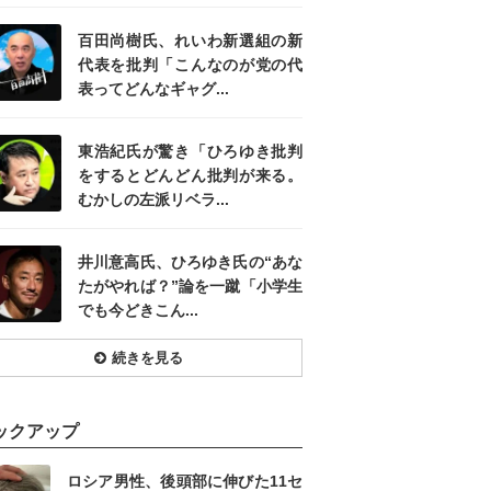
百田尚樹氏、れいわ新選組の新
代表を批判「こんなのが党の代
表ってどんなギャグ...
東浩紀氏が驚き「ひろゆき批判
をするとどんどん批判が来る。
むかしの左派リベラ...
井川意高氏、ひろゆき氏の“あな
たがやれば？”論を一蹴「小学生
でも今どきこん...
続きを見る
ックアップ
ロシア男性、後頭部に伸びた11セ