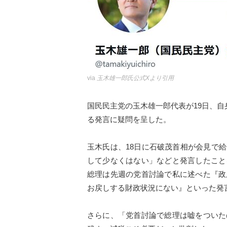
via
玉木雄一郎氏公式Xより引用
国民民主党の玉木雄一郎代表が19日、自身
る発言に疑問を呈した。
玉木氏は、18日に石破茂首相が会見で
して少なくはない」などと発言したこと
総理は先週の党首討論で私に述べた『政
お戻しする財政状況にない』といった発
さらに、「党首討論で総理は嘘をついた