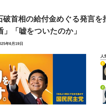
石破首相の給付金めぐる発言を
盾」「嘘をついたのか」
25年6月19日
人
記事を読む
1
記事を読む
2