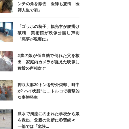
ンチの角を除去 医師も驚愕「医
師人生で初」
「ゴッホの椅子」観光客が腰掛け
破壊 美術館が映像公開し声明
「悪夢が現実に」
2歳の娘が低血糖で倒れた父を救
出…家庭内カメラが捉えた映像に
称賛の声相次ぐ
押収大麻20トンを野外焼却、町中
が“ハイ状態”に…トルコで衝撃的
な事態発生
洪水で濁流にのまれた学校から娘
を救出、父親の決断に称賛続々
一部では「危険...