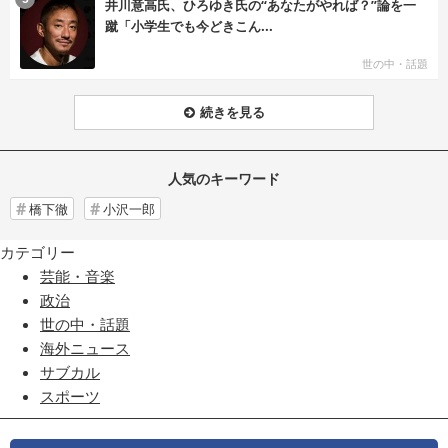
井川意高氏、ひろゆき氏の“あなたがやれば？”論を一
蹴「小学生でも今どきこん...
世の中・話題
続きを見る
人気のキーワード
橋下徹
小沢一郎
カテゴリー
芸能・音楽
政治
世の中・話題
海外ニュース
サブカル
スポーツ