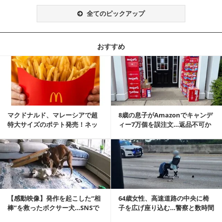
全てのピックアップ
おすすめ
記事を読む
マクドナルド、マレーシアで超
8歳の息子がAmazonでキャンデ
特大サイズのポテト発売！ネッ
ィー7万個を誤注文…返品不可か
ト反響「ヤバすぎる」
ら感動の結末へ
記事を読む
【感動映像】発作を起こした“相
64歳女性、高速道路の中央に椅
棒”を救ったボクサー犬…SNSで
子を広げ座り込む…警察と数時間
称賛の声殺到...
にらみ合い