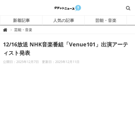
新着記事
人気の記事
芸能・音楽
グ
芸能・音楽

グ
ッ
ト
12/16放送 NHK音楽番組「Venue101」出演アーテ
ニ
ュ
ー
ィスト発表
ス
公開日：2025年12月7日
更新日：2025年12月11日