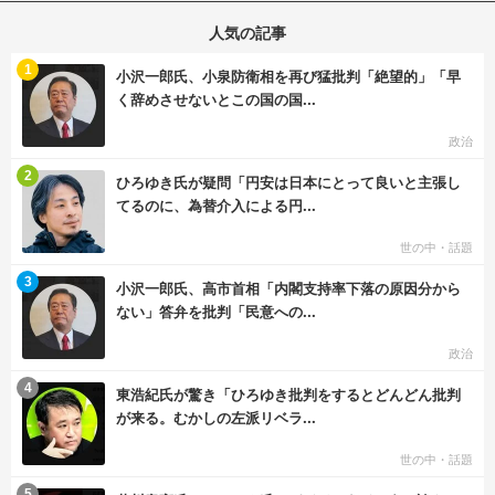
人気の記事
む
1
小沢一郎氏、小泉防衛相を再び猛批判「絶望的」「早
く辞めさせないとこの国の国...
政治
む
2
ひろゆき氏が疑問「円安は日本にとって良いと主張し
てるのに、為替介入による円...
世の中・話題
む
3
小沢一郎氏、高市首相「内閣支持率下落の原因分から
ない」答弁を批判「民意への...
政治
む
4
東浩紀氏が驚き「ひろゆき批判をするとどんどん批判
が来る。むかしの左派リベラ...
世の中・話題
む
5