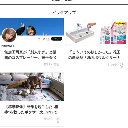
ピックアップ
記事を読む
無加工写真が「別人すぎ」と話
「こういうの欲しかった」花王
題のコスプレーヤー、握手会“0
の新商品『洗面ボウルクリーナ
人”を報告「中止...
ー』がSNSで話題に
芸能・音楽
世の中・話
題
【感動映像】発作を起こした“相
棒”を救ったボクサー犬…SNSで
称賛の声殺到...
世の中・話
題