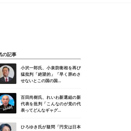
気の記事
小沢一郎氏、小泉防衛相を再び
猛批判「絶望的」「早く辞めさ
せないとこの国の国...
百田尚樹氏、れいわ新選組の新
代表を批判「こんなのが党の代
表ってどんなギャグ...
ひろゆき氏が疑問「円安は日本