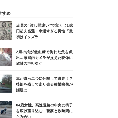
すすめ
店員の“渡し間違い”で宝くじ1億
円超え当選！幸運すぎる男性「最
初はイタズラ...
2歳の娘が低血糖で倒れた父を救
出…家庭内カメラが捉えた映像に
称賛の声相次ぐ
車が真っ二つに分離して逃走！？
後部を残して走り去る衝撃映像が
話題に
64歳女性、高速道路の中央に椅子
を広げ座り込む…警察と数時間に
らみ合い