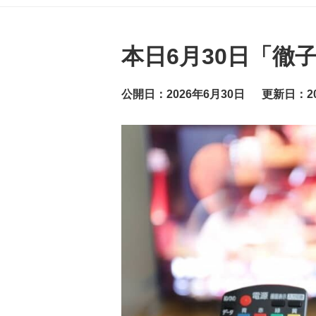
グ
ッ
ト
ニ
ュ
本日6月30日「徹
ー
ス
公開日：2026年6月30日
更新日：20