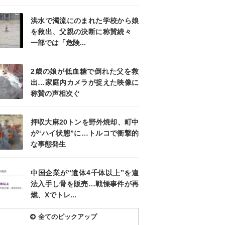
洪水で濁流にのまれた学校から娘
を救出、父親の決断に称賛続々
一部では「危険...
2歳の娘が低血糖で倒れた父を救
出…家庭内カメラが捉えた映像に
称賛の声相次ぐ
押収大麻20トンを野外焼却、町中
が“ハイ状態”に…トルコで衝撃的
な事態発生
中国企業が“遺体4千体以上”を違
法入手し骨を販売…戦慄事件が再
燃、Xでトレ...
全てのピックアップ