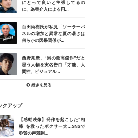
にとって良いと主張してるの
に、為替介入による円...
百田尚樹氏が私見「ソーラーパ
ネルの増加と異常な夏の暑さは
何らかの因果関係が...
西野亮廣、“男の最高傑作”だと
思う人物を実名告白「才能、人
間性、ビジュアル...
続きを見る
ックアップ
【感動映像】発作を起こした“相
棒”を救ったボクサー犬…SNSで
称賛の声殺到...