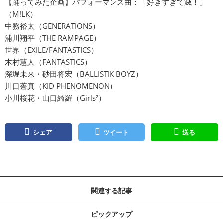
【踊ってみた企画】パフォーマンス曲：「好きすぎて滅！」
（M!LK）
中務裕太（GENERATIONS）
浦川翔平（THE RAMPAGE）
世界（EXILE/FANTASTICS）
木村慧人（FANTASTICS）
深堀未来・砂田将宏（BALLISTIK BOYZ）
川口蒼真（KID PHENOMENON）
小川桜花・山口綺羅（Girls²）
シェア
ツイート
送る
関連する記事
ピックアップ