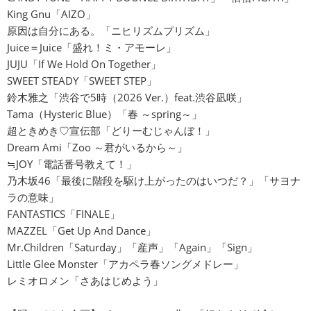
King Gnu「AIZO」
原因は自分にある。「ニヒリズムプリズム」
Juice＝Juice「盛れ！ミ・アモーレ」
JUJU「If We Hold On Together」
SWEET STEADY「SWEET STEP」
鈴木雅之「渋谷で5時（2026 Ver.）feat.渋谷凪咲」
Tama（Hysteric Blue）「春 ～spring～」
超ときめき♡宣伝部「どりーむじゃんぼ！」
Dream Ami「Zoo ～君がいるから～」
≒JOY「電話番号教えて！」
乃木坂46「最後に階段を駆け上がったのはいつだ？」「サヨナ
ラの意味」
FANTASTICS「FINALE」
MAZZEL「Get Up And Dance」
Mr.Children「Saturday」「産声」「Again」「Sign」
Little Glee Monster「アカペラ春ソングメドレー」
レミオロメン「さあはじめよう」