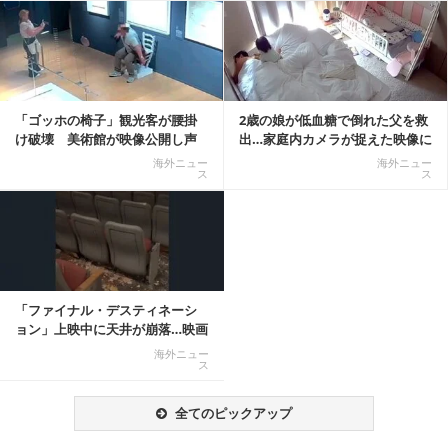
記事を読む
「ゴッホの椅子」観光客が腰掛
2歳の娘が低血糖で倒れた父を救
け破壊 美術館が映像公開し声
出…家庭内カメラが捉えた映像に
明「悪夢が現実に」
称賛の声相次ぐ
海外ニュー
海外ニュー
ス
ス
「ファイナル・デスティネーシ
ョン」上映中に天井が崩落…映画
と現実の重なりに...
海外ニュー
ス
全てのピックアップ