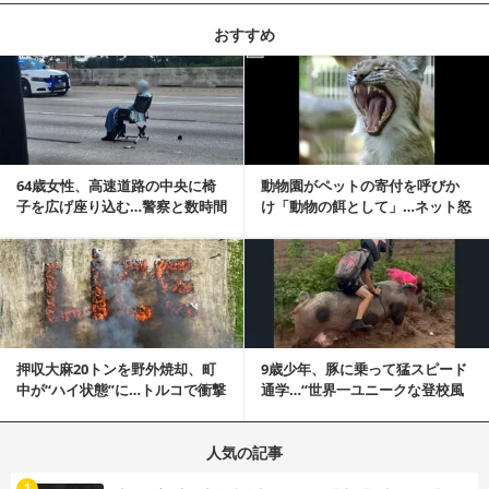
おすすめ
記事を読む
64歳女性、高速道路の中央に椅
動物園がペットの寄付を呼びか
子を広げ座り込む…警察と数時間
け「動物の餌として」…ネット怒
にらみ合い
りの声「ペットは...
記事を読む
押収大麻20トンを野外焼却、町
9歳少年、豚に乗って猛スピード
中が“ハイ状態”に…トルコで衝撃
通学…“世界一ユニークな登校風
的な事態発生
景”が話題に
人気の記事
む