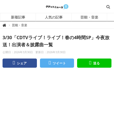
新着記事
人気の記事
芸能・音楽
グ
芸能・音楽

グ
ッ
ト
3/30「CDTVライブ！ライブ！春の4時間SP」今夜放
ニ
ュ
ー
送！出演者＆披露曲一覧
ス
公開日：2026年3月30日
更新日：2026年3月30日
シェア
ツイート
送る