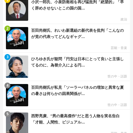
1
小沢一郎氏、小泉防衛相を再び猛批判「絶望的」「早
く辞めさせないとこの国の国...
政治
む
2
百田尚樹氏、れいわ新選組の新代表を批判「こんなの
が党の代表ってどんなギャグ...
芸能・音楽
む
3
ひろゆき氏が疑問「円安は日本にとって良いと主張し
てるのに、為替介入による円...
世の中・話題
む
4
百田尚樹氏が私見「ソーラーパネルの増加と異常な夏
の暑さは何らかの因果関係が...
世の中・話題
む
5
西野亮廣、“男の最高傑作”だと思う人物を実名告白
「才能、人間性、ビジュアル...