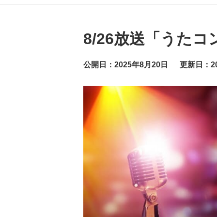
グ
ッ
ト
ニ
ュ
8/26放送「うた
ー
ス
公開日：2025年8月20日
更新日：20