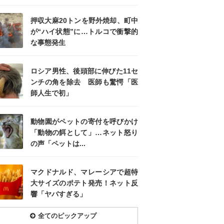
押収大麻20トンを野外焼却、町中
が“ハイ状態”に…トルコで衝撃的
な事態発生
ロシア男性、後頭部に伸びた11セ
ンチの角を除去 医師も驚愕「医
師人生で初」
動物園がペットの寄付を呼びかけ
「動物の餌として」…ネット怒り
の声「ペットは...
マクドナルド、マレーシアで超特
大サイズのポテト発売！ネット反
響「ヤバすぎる」
全てのピックアップ