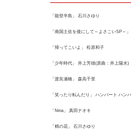
「能登半島」 石川さゆり
「南国土佐を後にして～よさこいSP～」 三
「帰ってこいよ」 松原和子
「少年時代」 井上芳雄(原曲：井上陽水)
「渡良瀬橋」 森高千里
「笑ったり転んだり」 ハンバート ハン
「Nina」 真田ナオキ
「棉の花」 石川さゆり