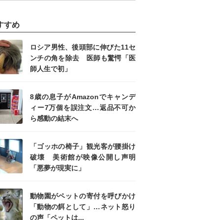
すすめ
ロシア男性、後頭部に伸びた11セ
ンチの角を除去 医師も驚愕「医
師人生で初」
8歳の息子がAmazonでキャンデ
ィー7万個を誤注文…返品不可か
ら感動の結末へ
「ゴッホの椅子」観光客が腰掛け
破壊 美術館が映像公開し声明
「悪夢が現実に」
動物園がペットの寄付を呼びかけ
「動物の餌として」…ネット怒り
の声「ペットは...