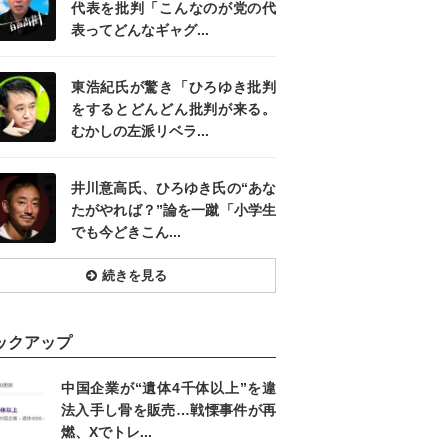
代表を批判「こんなのが党の代
表ってどんなギャグ...
東浩紀氏が驚き「ひろゆき批判
をするとどんどん批判が来る。
むかしの左派リベラ...
井川意高氏、ひろゆき氏の“あな
たがやれば？”論を一蹴「小学生
でも今どきこん...
続きを見る
ックアップ
中国企業が“遺体4千体以上”を違
法入手し骨を販売…戦慄事件が再
燃、Xでトレ...