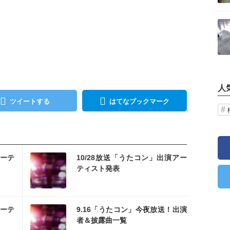
記事を読む
人
ツイートする
はてなブックマーク
を読む
アーテ
10/28放送「うたコン」出演アー
ティスト発表
を読む
アーテ
9.16「うたコン」今夜放送！出演
者＆披露曲一覧