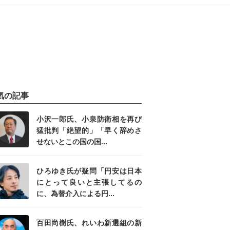
気の記事
小沢一郎氏、小泉防衛相を再び
猛批判「絶望的」「早く辞めさ
せないとこの国の国...
ひろゆき氏が疑問「円安は日本
にとって良いと主張してるの
に、為替介入による円...
百田尚樹氏、れいわ新選組の新