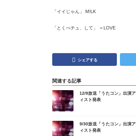
「イイじゃん」 M!LK
「とくべチュ、して」 ＝LOVE
シェアする
関連する記事
記事を読む
記事
12/9放送「うたコン」出演
ィスト発表
記事を読む
記事
9/30放送「うたコン」出演
ィスト発表