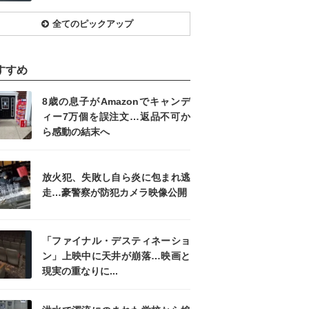
全てのピックアップ
すすめ
8歳の息子がAmazonでキャンデ
ィー7万個を誤注文…返品不可か
ら感動の結末へ
放火犯、失敗し自ら炎に包まれ逃
走…豪警察が防犯カメラ映像公開
「ファイナル・デスティネーショ
ン」上映中に天井が崩落…映画と
現実の重なりに...