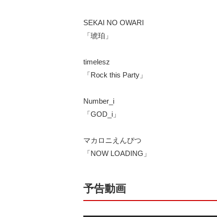
SEKAI NO OWARI
「琥珀」
timelesz
「Rock this Party」
Number_i
「GOD_i」
マカロニえんぴつ
「NOW LOADING」
予告動画