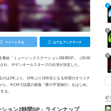
記事を読む
3
記事を読む
4
ツイートする
はてなブックマーク
記事を読む
5
番組「ミュージックステーション2時間SP」（20:00
発表され、サザンオールスターズの出演が決定した。
のは2年ぶり。10年ぶり16作目となる待望のオリジナ
CH』から、今CMで話題の新曲『夢の宇宙旅行』をはじめ、
露する。
ピ
記事を読む
テーション2時間SP」ラインナップ