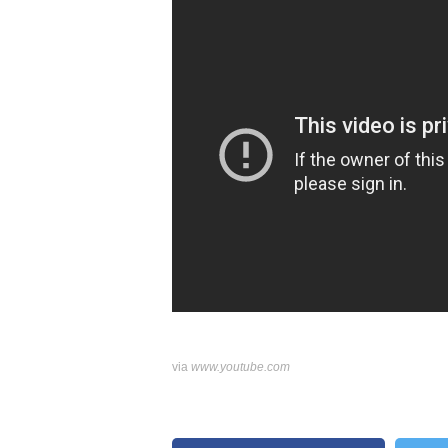
【Mステ2時間SP】21日(金)よる
のCMソングを含む超豪華3曲披露！
via
www.youtube.com