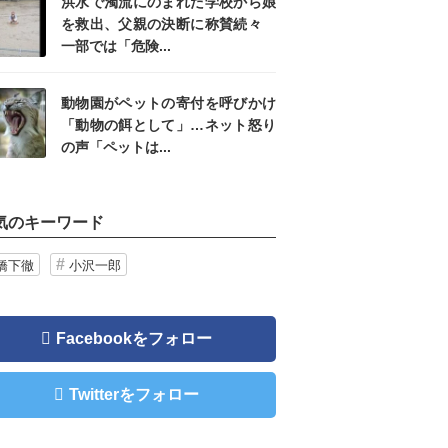
洪水で濁流にのまれた学校から娘
を救出、父親の決断に称賛続々
一部では「危険...
動物園がペットの寄付を呼びかけ
「動物の餌として」…ネット怒り
の声「ペットは...
気のキーワード
橋下徹
小沢一郎
Facebookをフォロー
Twitterをフォロー