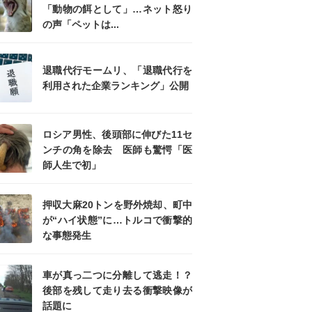
「動物の餌として」…ネット怒り
の声「ペットは...
退職代行モームリ、「退職代行を
利用された企業ランキング」公開
ロシア男性、後頭部に伸びた11セ
ンチの角を除去 医師も驚愕「医
師人生で初」
押収大麻20トンを野外焼却、町中
が“ハイ状態”に…トルコで衝撃的
な事態発生
車が真っ二つに分離して逃走！？
後部を残して走り去る衝撃映像が
話題に