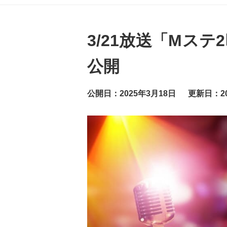
グ
ッ
ト
ニ
ュ
3/21放送「Mス
ー
ス
公開
公開日：2025年3月18日
更新日：20