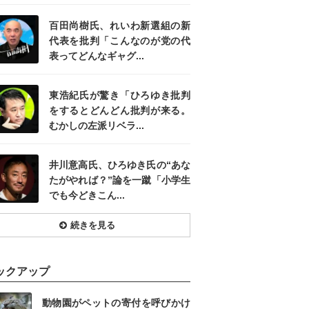
百田尚樹氏、れいわ新選組の新
代表を批判「こんなのが党の代
表ってどんなギャグ...
東浩紀氏が驚き「ひろゆき批判
をするとどんどん批判が来る。
むかしの左派リベラ...
井川意高氏、ひろゆき氏の“あな
たがやれば？”論を一蹴「小学生
でも今どきこん...
続きを見る
ックアップ
動物園がペットの寄付を呼びかけ