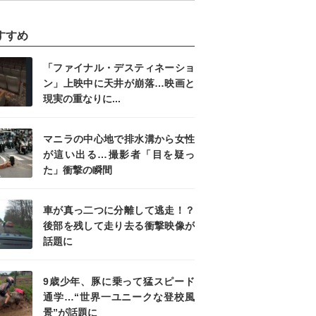
すすめ
「ファイナル・デスティネーショ
ン」上映中に天井が崩落…映画と
現実の重なりに...
マニラの中心地で排水溝から女性
が這い出る…撮影者「目を疑っ
た」衝撃の瞬間
車が真っ二つに分離して逃走！？
後部を残して走り去る衝撃映像が
話題に
9歳少年、豚に乗って猛スピード
通学…“世界一ユニークな登校風
景”が話題に