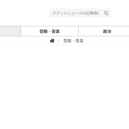
芸能・音楽
政治
グ

芸能・音楽
グ
ッ
ト
ニ
ュ
ー
ス