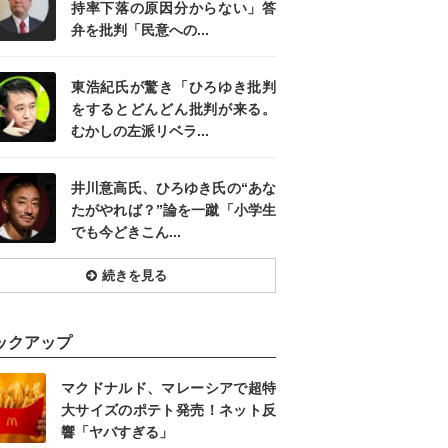
持率下落の原因分からない」答
弁を批判「民意への...
東浩紀氏が驚き「ひろゆき批判
をするとどんどん批判が来る。
むかしの左派リベラ...
井川意高氏、ひろゆき氏の“あな
たがやれば？”論を一蹴「小学生
でも今どきこん...
続きを見る
ックアップ
マクドナルド、マレーシアで超特
大サイズのポテト発売！ネット反
響「ヤバすぎる」