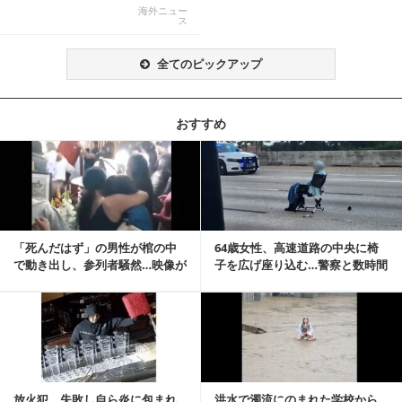
撃映像が話題に
海外ニュー
ス
全てのピックアップ
おすすめ
記事を読む
「死んだはず」の男性が棺の中
64歳女性、高速道路の中央に椅
で動き出し、参列者騒然…映像が
子を広げ座り込む…警察と数時間
拡散
にらみ合い
記事を読む
放火犯、失敗し自ら炎に包まれ
洪水で濁流にのまれた学校から