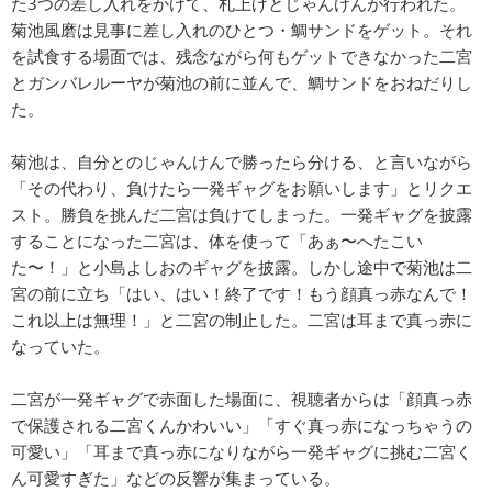
た3つの差し入れをかけて、札上げとじゃんけんが行われた。
菊池風磨は見事に差し入れのひとつ・鯛サンドをゲット。それ
を試食する場面では、残念ながら何もゲットできなかった二宮
とガンバレルーヤが菊池の前に並んで、鯛サンドをおねだりし
た。
菊池は、自分とのじゃんけんで勝ったら分ける、と言いながら
「その代わり、負けたら一発ギャグをお願いします」とリクエ
スト。勝負を挑んだ二宮は負けてしまった。一発ギャグを披露
することになった二宮は、体を使って「あぁ〜へたこい
た〜！」と小島よしおのギャグを披露。しかし途中で菊池は二
宮の前に立ち「はい、はい！終了です！もう顔真っ赤なんで！
これ以上は無理！」と二宮の制止した。二宮は耳まで真っ赤に
なっていた。
二宮が一発ギャグで赤面した場面に、視聴者からは「顔真っ赤
で保護される二宮くんかわいい」「すぐ真っ赤になっちゃうの
可愛い」「耳まで真っ赤になりながら一発ギャグに挑む二宮く
ん可愛すぎた」などの反響が集まっている。