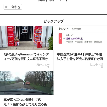
二宮和也
ピックアップ
記事を読む
8歳の息子がAmazonでキャンデ
中国企業が“遺体4千体以上”を違
ィー7万個を誤注文…返品不可か
法入手し骨を販売…戦慄事件が再
ら感動の結末へ
燃、Xでトレ...
海外ニュー
世の中・話
ス
題
車が真っ二つに分離して逃
走！？後部を残して走り去る衝