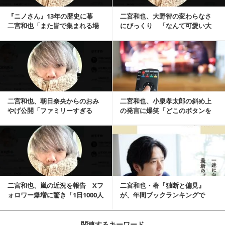
『ニノさん』13年の歴史に幕
二宮和也、大野智の変わらなさ
二宮和也「また皆で集まれる場
にびっくり 「なんて可愛い大
所を作る努力をし...
宮エピ」「時間が戻...
記事を読む
二宮和也、朝日奈央からのおみ
二宮和也、小泉孝太郎の斜め上
やげ公開「ファミリーすぎる
の発言に爆笑「どこのボタンを
ぜ」
押せばそこに繋がるの？」
記事を読む
二宮和也、嵐の近況を報告 Xフ
二宮和也・著『独断と偏見』
ォロワー爆増に驚き「1日1000人
が、年間ブックランキングで
規模でフォ...
「11冠」の大記録達成...
関連するキーワード