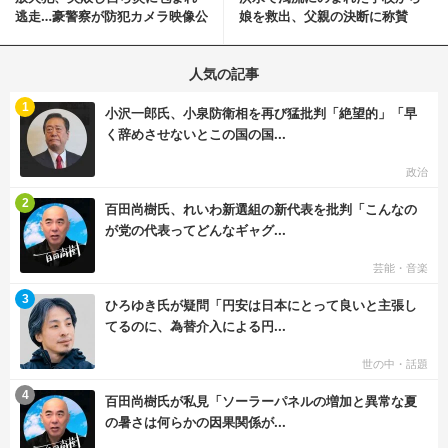
逃走…豪警察が防犯カメラ映像公
娘を救出、父親の決断に称賛
開
続々 一部では「危険...
人気の記事
む
1
小沢一郎氏、小泉防衛相を再び猛批判「絶望的」「早
く辞めさせないとこの国の国...
政治
む
2
百田尚樹氏、れいわ新選組の新代表を批判「こんなの
が党の代表ってどんなギャグ...
芸能・音楽
む
3
ひろゆき氏が疑問「円安は日本にとって良いと主張し
てるのに、為替介入による円...
世の中・話題
む
4
百田尚樹氏が私見「ソーラーパネルの増加と異常な夏
の暑さは何らかの因果関係が...