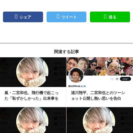
シェア
ツイート
送る
関連する記事
記事を読む
嵐・二宮和也、飛行機で起こっ
浦川翔平、二宮和也とのツーシ
た「恥ずかしかった」出来事を
ョット公開し熱い思いを告白
告白「隣の席が S...
「私を見つけて頂きあ...
記事を読む