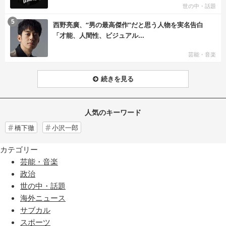
世の中・話題
む
5
西野亮廣、“男の最高傑作”だと思う人物を実名告白
「才能、人間性、ビジュアル...
芸能・音楽
続きを見る
人気のキーワード
橋下徹
小沢一郎
カテゴリー
芸能・音楽
政治
世の中・話題
海外ニュース
サブカル
スポーツ