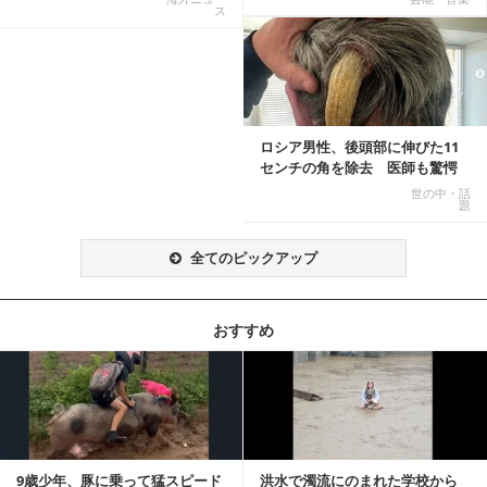
ス
記事を読む
ロシア男性、後頭部に伸びた11
センチの角を除去 医師も驚愕
「医師人生で初」
世の中・話
題
全てのピックアップ
おすすめ
記事を読む
9歳少年、豚に乗って猛スピード
洪水で濁流にのまれた学校から