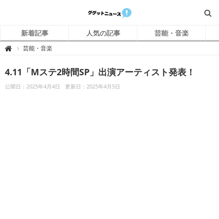
新着記事
人気の記事
芸能・音楽
グ
芸能・音楽

グ
ッ
ト
4.11「Mステ2時間SP」出演アーティスト発表！
ニ
ュ
ー
公開日：2025年4月4日
更新日：2025年4月5日
ス