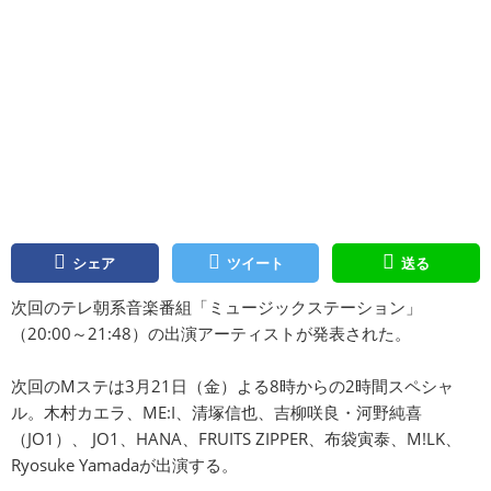
シェア
ツイート
送る
次回のテレ朝系音楽番組「ミュージックステーション」
（20:00～21:48）の出演アーティストが発表された。
次回のMステは3月21日（金）よる8時からの2時間スペシャ
ル。木村カエラ、ME:I、清塚信也、吉柳咲良・河野純喜
（JO1）、 JO1、HANA、FRUITS ZIPPER、布袋寅泰、M!LK、
Ryosuke Yamadaが出演する。