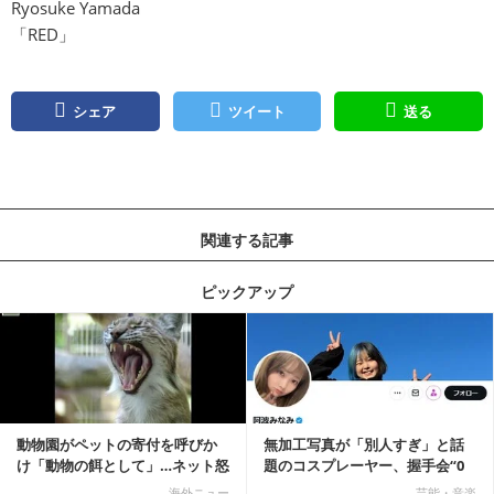
Ryosuke Yamada
「RED」
シェア
ツイート
送る
関連する記事
ピックアップ
記事を読む
動物園がペットの寄付を呼びか
無加工写真が「別人すぎ」と話
け「動物の餌として」…ネット怒
題のコスプレーヤー、握手会“0
りの声「ペットは...
人”を報告「中止...
海外ニュー
芸能・音楽