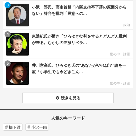
む
3
小沢一郎氏、高市首相「内閣支持率下落の原因分から
ない」答弁を批判「民意への...
政治
む
4
東浩紀氏が驚き「ひろゆき批判をするとどんどん批判
が来る。むかしの左派リベラ...
世の中・話題
む
5
井川意高氏、ひろゆき氏の“あなたがやれば？”論を一
蹴「小学生でも今どきこん...
世の中・話題
続きを見る
人気のキーワード
橋下徹
小沢一郎