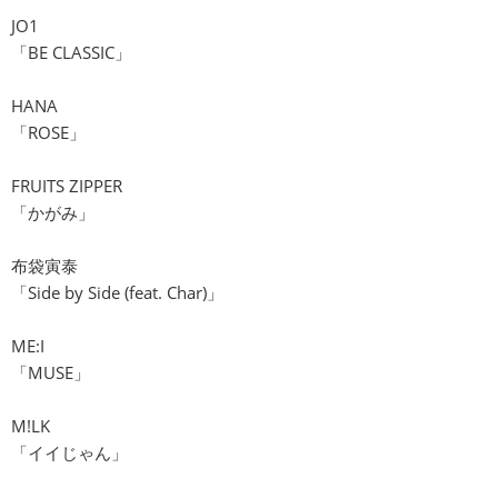
JO1
「BE CLASSIC」
HANA
「ROSE」
FRUITS ZIPPER
「かがみ」
布袋寅泰
「Side by Side (feat. Char)」
ME:I
「MUSE」
M!LK
「イイじゃん」