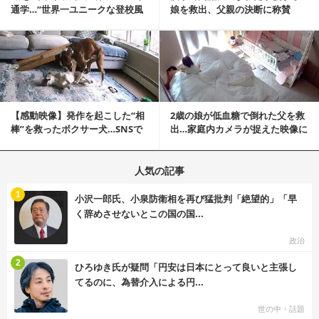
通学…“世界一ユニークな登校風
娘を救出、父親の決断に称賛
景”が話題に
続々 一部では「危険...
記事を読む
【感動映像】発作を起こした“相
2歳の娘が低血糖で倒れた父を救
棒”を救ったボクサー犬…SNSで
出…家庭内カメラが捉えた映像に
称賛の声殺到...
称賛の声相次ぐ
人気の記事
む
1
小沢一郎氏、小泉防衛相を再び猛批判「絶望的」「早
く辞めさせないとこの国の国...
政治
む
2
ひろゆき氏が疑問「円安は日本にとって良いと主張し
てるのに、為替介入による円...
世の中・話題