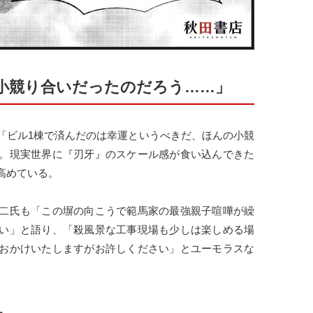
小競り合いだったのだろう……」
「ビル1棟で済んだのは幸運というべきだ、ほんの小競
。現実世界に『刃牙』のスケール感が食い込んできた
高めている。
二氏も「この塀の向こうで範馬家の最強親子喧嘩が繰
い」と語り、「殺風景な工事現場も少しは楽しめる場
おかけいたしますがお許しください」とユーモラスな