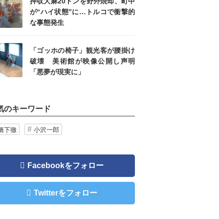
押収大麻20トンを野外焼却、町中
が“ハイ状態”に…トルコで衝撃的
な事態発生
「ゴッホの椅子」観光客が腰掛け
破壊 美術館が映像公開し声明
「悪夢が現実に」
気のキーワード
橋下徹
小沢一郎
Facebookをフォロー
Twitterをフォロー