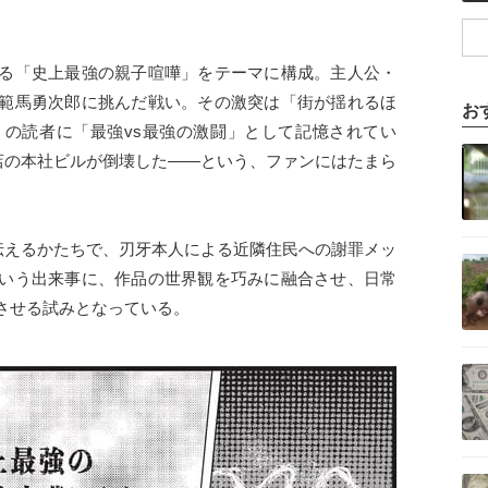
る「史上最強の親子喧嘩」をテーマに構成。主人公・
範馬勇次郎に挑んだ戦い。その激突は「街が揺れるほ
お
の読者に「最強vs最強の激闘」として記憶されてい
記事を読む
書店の本社ビルが倒壊した――という、ファンにはたまら
。
を伝えるかたちで、刃牙本人による近隣住民への謝罪メッ
記事を読む
いう出来事に、作品の世界観を巧みに融合させ、日常
させる試みとなっている。
記事を読む
記事を読む