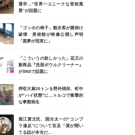
通学…“世界一ユニークな登校風
景”が話題に
「ゴッホの椅子」観光客が腰掛け
破壊 美術館が映像公開し声明
「悪夢が現実に」
「こういうの欲しかった」花王の
新商品『洗面ボウルクリーナー』
がSNSで話題に
押収大麻20トンを野外焼却、町中
が“ハイ状態”に…トルコで衝撃的
な事態発生
堀江貴文氏、国分太一の“コンプ
ラ違反”について言及「僕が聞い
てる話が本当だ...