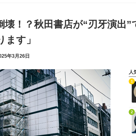
倒壊！？秋田書店が“刃牙演出”
ります」
25年3月26日
人
記事を読む
1
記事を読む
2