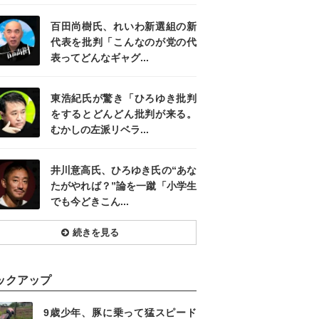
百田尚樹氏、れいわ新選組の新
代表を批判「こんなのが党の代
表ってどんなギャグ...
東浩紀氏が驚き「ひろゆき批判
をするとどんどん批判が来る。
むかしの左派リベラ...
井川意高氏、ひろゆき氏の“あな
たがやれば？”論を一蹴「小学生
でも今どきこん...
続きを見る
ックアップ
9歳少年、豚に乗って猛スピード