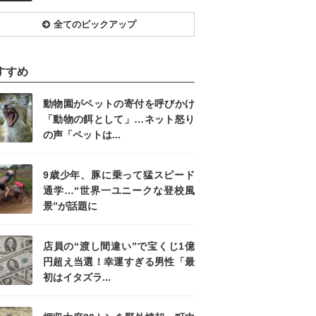
全てのピックアップ
すすめ
動物園がペットの寄付を呼びかけ
「動物の餌として」…ネット怒り
の声「ペットは...
9歳少年、豚に乗って猛スピード
通学…“世界一ユニークな登校風
景”が話題に
店員の“渡し間違い”で宝くじ1億
円超え当選！幸運すぎる男性「最
初はイタズラ...