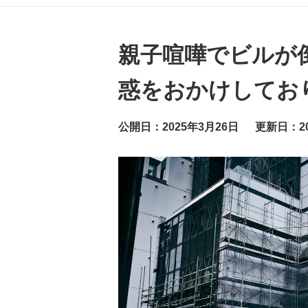
グ
ッ
ト
ニ
ュ
親子喧嘩でビルが
ー
ス
惑をおかけしてお
公開日：2025年3月26日
更新日：20