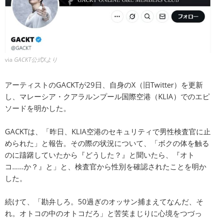
via
GACKT公式Xより
アーティストのGACKTが29日、自身のX（旧Twitter）を更新
し、マレーシア・クアラルンプール国際空港（KLIA）でのエピ
ソードを明かした。
GACKTは、「昨日、KLIA空港のセキュリティで男性検査官に止
められた」と報告。その際の状況について、「ボクの体を触る
のに躊躇していたから『どうした？』と聞いたら、『オト
コ……か？』と」と、検査官から性別を確認されたことを明か
した。
続けて、「勘弁しろ。50過ぎのオッサン捕まえてなんだ、そ
れ。オトコの中のオトコだろ」と苦笑まじりに心境をつづっ