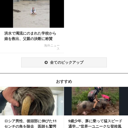
洪水で濁流にのまれた学校から
娘を救出、父親の決断に称賛
続々 一部では「危険...
海外ニュー
ス
全てのピックアップ
おすすめ
記事を読む
ロシア男性、後頭部に伸びた11
9歳少年、豚に乗って猛スピード
センチの角を除去 医師も驚愕
通学…“世界一ユニークな登校風