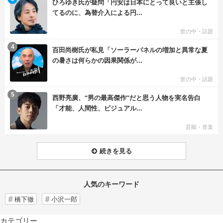
ひろゆき氏が疑問「円安は日本にとって良いと主張し
てるのに、為替介入による円...
世の中・話題
む
4
百田尚樹氏が私見「ソーラーパネルの増加と異常な夏
の暑さは何らかの因果関係が...
世の中・話題
む
5
西野亮廣、“男の最高傑作”だと思う人物を実名告白
「才能、人間性、ビジュアル...
芸能・音楽
続きを見る
人気のキーワード
橋下徹
小沢一郎
カテゴリー