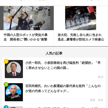
「医師人生で初」
景”が話題に
記事を読む
中国の人型ロボットが突如大暴
放火犯、失敗し自ら炎に包まれ
走 開発者に“襲いかかる”衝撃
逃走…豪警察が防犯カメラ映像公
映像が話題に
開
人気の記事
む
1
小沢一郎氏、小泉防衛相を再び猛批判「絶望的」「早
く辞めさせないとこの国の国...
政治
む
2
百田尚樹氏、れいわ新選組の新代表を批判「こんなの
が党の代表ってどんなギャグ...
芸能・音楽
む
3