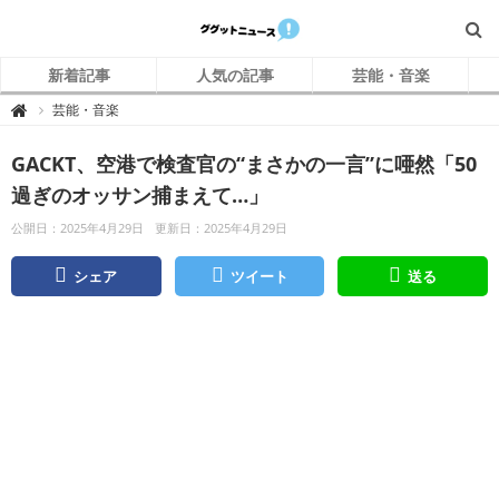
新着記事
人気の記事
芸能・音楽
グ
芸能・音楽

グ
ッ
ト
GACKT、空港で検査官の“まさかの一言”に唖然「50
ニ
ュ
ー
過ぎのオッサン捕まえて…」
ス
公開日：2025年4月29日
更新日：2025年4月29日
シェア
ツイート
送る