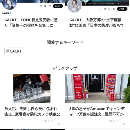
GACKT、TOEIC替え玉受験に怒
GACKT、大阪万博の“土下座騒
り「資格への信頼を台無しに」
動”に苦言「日本の民度が落ちて
「実名公表...
いる」
関連するキーワード
GACKT
ピックアップ
記事を読む
放火犯、失敗し自ら炎に包まれ
8歳の息子がAmazonでキャンデ
逃走…豪警察が防犯カメラ映像公
ィー7万個を誤注文…返品不可か
開
ら感動の結末へ
海外ニュー
海外ニュー
ス
ス