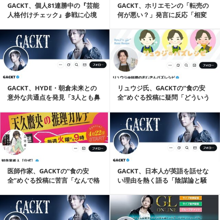
GACKT、個人81連勝中の『芸能
GACKT、ホリエモンの「転売の
人格付けチェック』参戦に心境
何が悪い？」発言に反応「相変
つづる「毎年...
わらず挑発的だが…」
記事を読む
GACKT、HYDE・朝倉未来との
リュウジ氏、GACKTの“食の安
意外な共通点を発見「3人とも鼻
全”めぐる投稿に疑問「どういう
を…」
ことなのか教...
記事を読む
医師作家、GACKTの“食の安
GACKT、日本人が英語を話せな
全”めぐる投稿に苦言「なんで格
い理由を熱く語る「陰謀論と騒
付けは絶対に間...
ぐヤツも出てき...
記事を読む