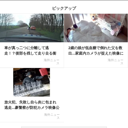
ピックアップ
記事を読む
車が真っ二つに分離して逃
2歳の娘が低血糖で倒れた父を救
走！？後部を残して走り去る衝
出…家庭内カメラが捉えた映像に
撃映像が話題に
称賛の声相次ぐ
海外ニュー
海外ニュー
ス
ス
放火犯、失敗し自ら炎に包まれ
逃走…豪警察が防犯カメラ映像公
開
海外ニュー
ス