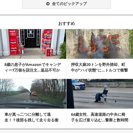
全てのピックアップ
おすすめ
記事を読む
8歳の息子がAmazonでキャンデ
押収大麻20トンを野外焼却、町
ィー7万個を誤注文…返品不可か
中が“ハイ状態”に…トルコで衝撃
ら感動の結末へ
的な事態発生
記事を読む
車が真っ二つに分離して逃
64歳女性、高速道路の中央に椅
走！？後部を残して走り去る衝
子を広げ座り込む…警察と数時間
撃映像が話題に
にらみ合い