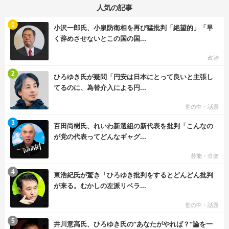
人気の記事
む
1
小沢一郎氏、小泉防衛相を再び猛批判「絶望的」「早
く辞めさせないとこの国の国...
政治
む
2
ひろゆき氏が疑問「円安は日本にとって良いと主張し
てるのに、為替介入による円...
世の中・話題
む
3
百田尚樹氏、れいわ新選組の新代表を批判「こんなの
が党の代表ってどんなギャグ...
芸能・音楽
む
4
東浩紀氏が驚き「ひろゆき批判をするとどんどん批判
が来る。むかしの左派リベラ...
世の中・話題
む
5
井川意高氏、ひろゆき氏の“あなたがやれば？”論を一