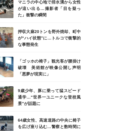
マニラの中心地で排水溝から女性
が這い出る…撮影者「目を疑っ
た」衝撃の瞬間
押収大麻20トンを野外焼却、町中
が“ハイ状態”に…トルコで衝撃的
な事態発生
「ゴッホの椅子」観光客が腰掛け
破壊 美術館が映像公開し声明
「悪夢が現実に」
9歳少年、豚に乗って猛スピード
通学…“世界一ユニークな登校風
景”が話題に
64歳女性、高速道路の中央に椅子
を広げ座り込む…警察と数時間に