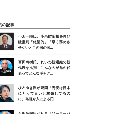
気の記事
小沢一郎氏、小泉防衛相を再び
猛批判「絶望的」「早く辞めさ
せないとこの国の国...
百田尚樹氏、れいわ新選組の新
代表を批判「こんなのが党の代
表ってどんなギャグ...
ひろゆき氏が疑問「円安は日本
にとって良いと主張してるの
に、為替介入による円...
百田尚樹氏が私見「ソーラーパ