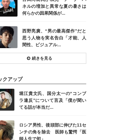
ネルの増加と異常な夏の暑さは
何らかの因果関係が...
西野亮廣、“男の最高傑作”だと
思う人物を実名告白「才能、人
間性、ビジュアル...
続きを見る
ックアップ
堀江貴文氏、国分太一の“コンプ
ラ違反”について言及「僕が聞い
てる話が本当だ...
ロシア男性、後頭部に伸びた11セ
ンチの角を除去 医師も驚愕「医
師人生で初」