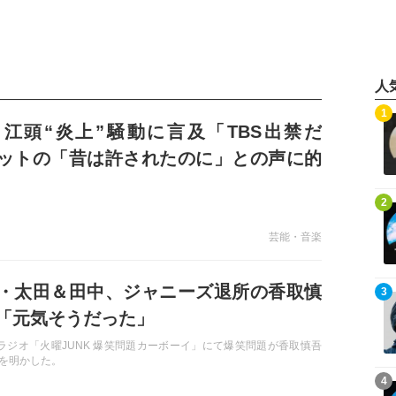
人
記事を読む
1
江頭“炎上”騒動に言及「TBS出禁だ
ットの「昔は許されたのに」との声に的
ツッコミも
記事を読む
2
芸能・音楽
・太田＆田中、ジャニーズ退所の香取慎
記事を読む
3
「元気そうだった」
BSラジオ「火曜JUNK 爆笑問題カーボーイ」にて爆笑問題が香取慎吾
を明かした。
記事を読む
4