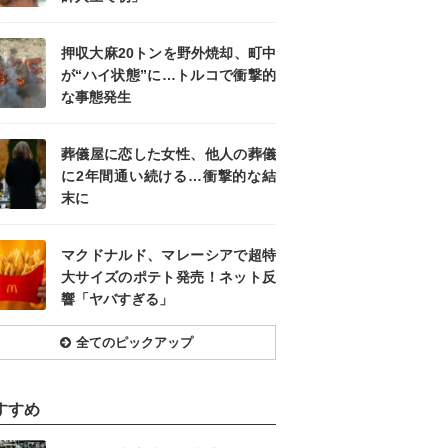
押収大麻20トンを野外焼却、町中
が“ハイ状態”に…トルコで衝撃的
な事態発生
葬儀屋に恋した女性、他人の葬儀
に2年間通い続ける…衝撃的な結
末に
マクドナルド、マレーシアで超特
大サイズのポテト発売！ネット反
響「ヤバすぎる」
全てのピックアップ
すすめ