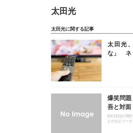
太田光
太田光に関する記事
記事を読む
太田光、
な」 ネ
確すぎる
記事を読む
爆笑問題
吾と対面
9月12日のT
とのエピソード