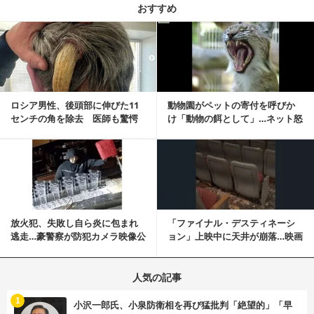
おすすめ
記事を読む
ロシア男性、後頭部に伸びた11
動物園がペットの寄付を呼びか
センチの角を除去 医師も驚愕
け「動物の餌として」…ネット怒
「医師人生で初」
りの声「ペットは...
記事を読む
放火犯、失敗し自ら炎に包まれ
「ファイナル・デスティネーシ
逃走…豪警察が防犯カメラ映像公
ョン」上映中に天井が崩落…映画
開
と現実の重なりに...
人気の記事
む
1
小沢一郎氏、小泉防衛相を再び猛批判「絶望的」「早