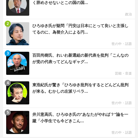
く辞めさせないとこの国の国...
政治
む
2
ひろゆき氏が疑問「円安は日本にとって良いと主張し
てるのに、為替介入による円...
世の中・話題
む
3
百田尚樹氏、れいわ新選組の新代表を批判「こんなの
が党の代表ってどんなギャグ...
芸能・音楽
む
4
東浩紀氏が驚き「ひろゆき批判をするとどんどん批判
が来る。むかしの左派リベラ...
世の中・話題
む
5
井川意高氏、ひろゆき氏の“あなたがやれば？”論を一
蹴「小学生でも今どきこん...
世の中・話題