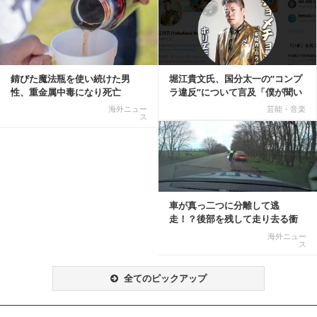
記事を読む
錆びた魔法瓶を使い続けた男
堀江貴文氏、国分太一の“コンプ
性、重金属中毒になり死亡
ラ違反”について言及「僕が聞い
てる話が本当だ...
海外ニュー
芸能・音楽
ス
記事を読む
車が真っ二つに分離して逃
走！？後部を残して走り去る衝
撃映像が話題に
海外ニュー
ス
全てのピックアップ