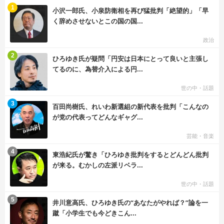
む
1
小沢一郎氏、小泉防衛相を再び猛批判「絶望的」「早
く辞めさせないとこの国の国...
政治
む
2
ひろゆき氏が疑問「円安は日本にとって良いと主張し
てるのに、為替介入による円...
世の中・話題
む
3
百田尚樹氏、れいわ新選組の新代表を批判「こんなの
が党の代表ってどんなギャグ...
芸能・音楽
む
4
東浩紀氏が驚き「ひろゆき批判をするとどんどん批判
が来る。むかしの左派リベラ...
世の中・話題
む
5
井川意高氏、ひろゆき氏の“あなたがやれば？”論を一
蹴「小学生でも今どきこん...