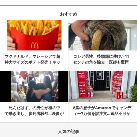
おすすめ
記事を読む
マクドナルド、マレーシアで超
ロシア男性、後頭部に伸びた11
特大サイズのポテト発売！ネッ
センチの角を除去 医師も驚愕
ト反響「ヤバすぎる」
「医師人生で初」
記事を読む
「死んだはず」の男性が棺の中
8歳の息子がAmazonでキャンデ
で動き出し、参列者騒然…映像が
ィー7万個を誤注文…返品不可か
拡散
ら感動の結末へ
人気の記事