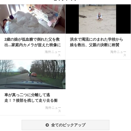
記事を読む
2歳の娘が低血糖で倒れた父を救
洪水で濁流にのまれた学校から
出…家庭内カメラが捉えた映像に
娘を救出、父親の決断に称賛
称賛の声相次ぐ
続々 一部では「危険...
海外ニュー
海外ニュー
ス
ス
車が真っ二つに分離して逃
走！？後部を残して走り去る衝
撃映像が話題に
海外ニュー
ス
全てのピックアップ