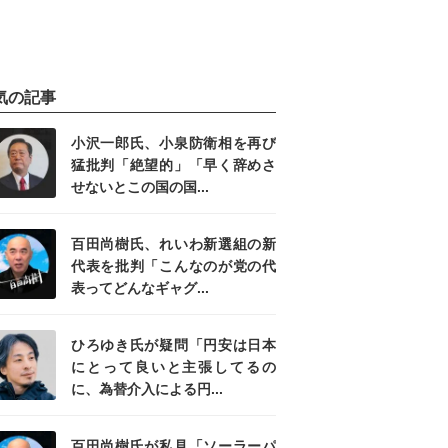
気の記事
小沢一郎氏、小泉防衛相を再び
猛批判「絶望的」「早く辞めさ
せないとこの国の国...
百田尚樹氏、れいわ新選組の新
代表を批判「こんなのが党の代
表ってどんなギャグ...
ひろゆき氏が疑問「円安は日本
にとって良いと主張してるの
に、為替介入による円...
百田尚樹氏が私見「ソーラーパ