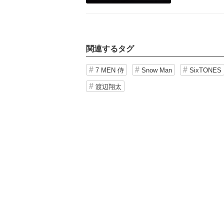
関連するタグ
7 MEN 侍
Snow Man
SixTONES
渡辺翔太