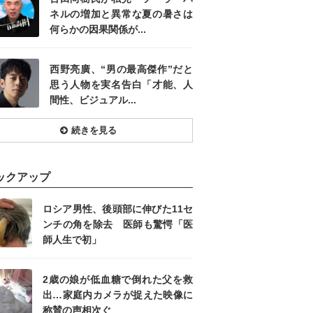
ネルの増加と異常な夏の暑さは
何らかの因果関係が...
西野亮廣、“男の最高傑作”だと
思う人物を実名告白「才能、人
間性、ビジュアル...
続きを見る
ックアップ
ロシア男性、後頭部に伸びた11セ
ンチの角を除去 医師も驚愕「医
師人生で初」
2歳の娘が低血糖で倒れた父を救
出…家庭内カメラが捉えた映像に
称賛の声相次ぐ