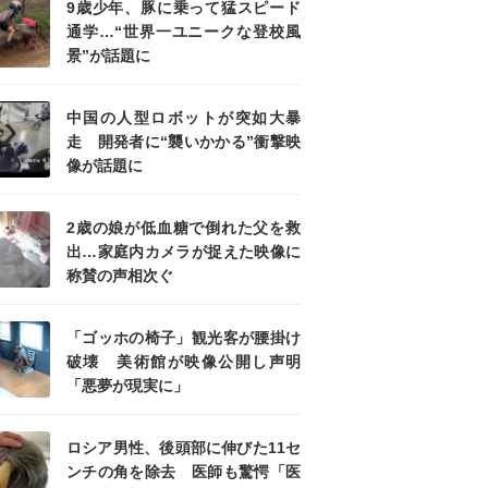
9歳少年、豚に乗って猛スピード
通学…“世界一ユニークな登校風
景”が話題に
中国の人型ロボットが突如大暴
走 開発者に“襲いかかる”衝撃映
像が話題に
2歳の娘が低血糖で倒れた父を救
出…家庭内カメラが捉えた映像に
称賛の声相次ぐ
「ゴッホの椅子」観光客が腰掛け
破壊 美術館が映像公開し声明
「悪夢が現実に」
ロシア男性、後頭部に伸びた11セ
ンチの角を除去 医師も驚愕「医