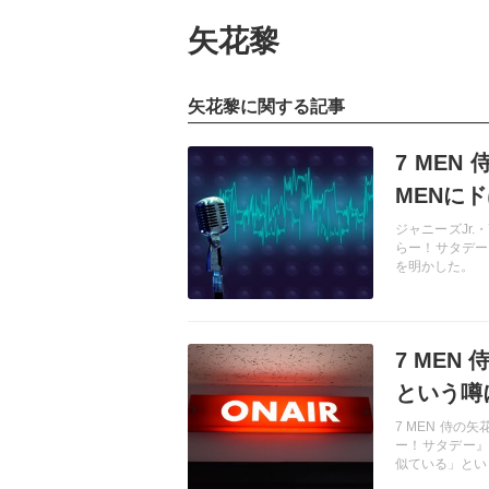
矢花黎
矢花黎に関する記事
記事を読む
7 MEN
MENに
ジャニーズJr.
らー！サタデー 
を明かした。
記事を読む
7 ME
という噂
7 MEN 侍
ー！サタデー』
似ている」とい