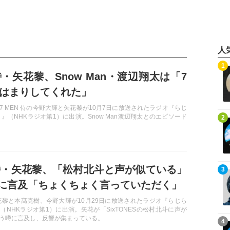
人
記事を読む
1
 侍・矢花黎、Snow Man・渡辺翔太は「7
ドはまりしてくれた」
・7 MEN 侍の今野大輝と矢花黎が10月7日に放送されたラジオ『らじ
記事を読む
』（NHKラジオ第1）に出演。Snow Man渡辺翔太とのエピソード
2
N 侍・矢花黎、「松村北斗と声が似ている」
記事を読む
3
に言及「ちょくちょく言っていただく」
の矢花黎と本髙克樹、今野大輝が10月29日に放送されたラジオ『らじら
（NHKラジオ第1）に出演。矢花が「SixTONESの松村北斗に声が
う噂に言及し、反響が集まっている。
記事を読む
4