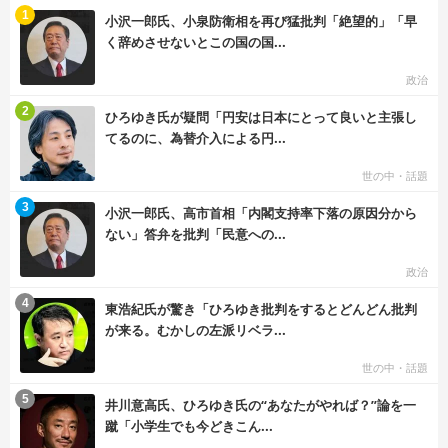
む
1
小沢一郎氏、小泉防衛相を再び猛批判「絶望的」「早
く辞めさせないとこの国の国...
政治
む
2
ひろゆき氏が疑問「円安は日本にとって良いと主張し
てるのに、為替介入による円...
世の中・話題
む
3
小沢一郎氏、高市首相「内閣支持率下落の原因分から
ない」答弁を批判「民意への...
政治
む
4
東浩紀氏が驚き「ひろゆき批判をするとどんどん批判
が来る。むかしの左派リベラ...
世の中・話題
む
5
井川意高氏、ひろゆき氏の“あなたがやれば？”論を一
蹴「小学生でも今どきこん...