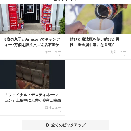
記事を読む
8歳の息子がAmazonでキャンデ
錆びた魔法瓶を使い続けた男
ィー7万個を誤注文…返品不可か
性、重金属中毒になり死亡
ら感動の結末へ
海外ニュー
海外ニュー
ス
ス
「ファイナル・デスティネーシ
ョン」上映中に天井が崩落…映画
と現実の重なりに...
海外ニュー
ス
全てのピックアップ