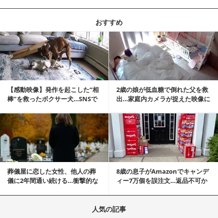
おすすめ
記事を読む
【感動映像】発作を起こした“相
2歳の娘が低血糖で倒れた父を救
棒”を救ったボクサー犬…SNSで
出…家庭内カメラが捉えた映像に
称賛の声殺到...
称賛の声相次ぐ
記事を読む
葬儀屋に恋した女性、他人の葬
8歳の息子がAmazonでキャンデ
儀に2年間通い続ける…衝撃的な
ィー7万個を誤注文…返品不可か
結末に
ら感動の結末へ
人気の記事