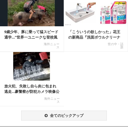
記事を読む
9歳少年、豚に乗って猛スピード
「こういうの欲しかった」花王
通学…“世界一ユニークな登校風
の新商品『洗面ボウルクリーナ
景”が話題に
ー』がSNSで話題に
海外ニュー
世の中・話
ス
題
放火犯、失敗し自ら炎に包まれ
逃走…豪警察が防犯カメラ映像公
開
海外ニュー
ス
全てのピックアップ