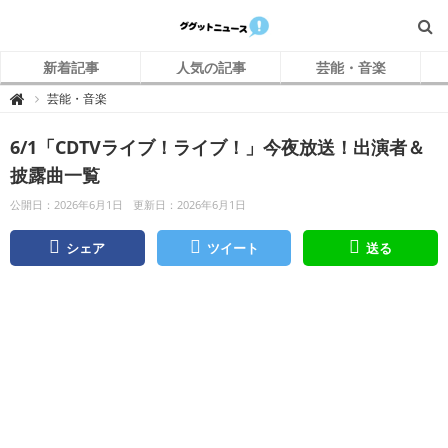
新着記事
人気の記事
芸能・音楽
グ
芸能・音楽

グ
ッ
ト
6/1「CDTVライブ！ライブ！」今夜放送！出演者＆
ニ
ュ
ー
披露曲一覧
ス
公開日：2026年6月1日
更新日：2026年6月1日
シェア
ツイート
送る