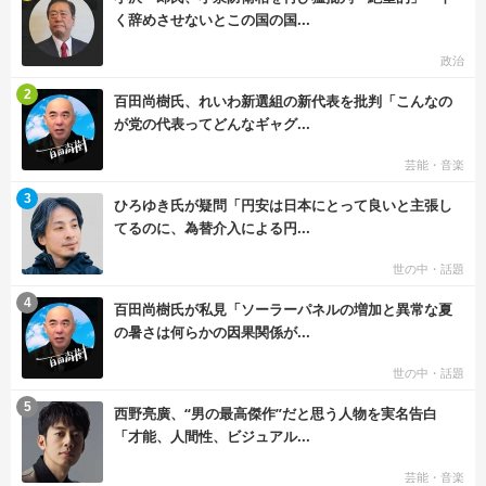
く辞めさせないとこの国の国...
政治
む
2
百田尚樹氏、れいわ新選組の新代表を批判「こんなの
が党の代表ってどんなギャグ...
芸能・音楽
む
3
ひろゆき氏が疑問「円安は日本にとって良いと主張し
てるのに、為替介入による円...
世の中・話題
む
4
百田尚樹氏が私見「ソーラーパネルの増加と異常な夏
の暑さは何らかの因果関係が...
世の中・話題
む
5
西野亮廣、“男の最高傑作”だと思う人物を実名告白
「才能、人間性、ビジュアル...
芸能・音楽