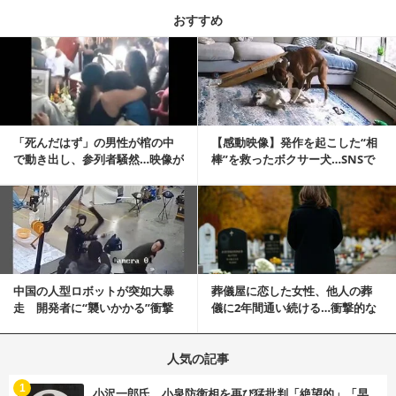
おすすめ
記事を読む
「死んだはず」の男性が棺の中
【感動映像】発作を起こした“相
で動き出し、参列者騒然…映像が
棒”を救ったボクサー犬…SNSで
拡散
称賛の声殺到...
記事を読む
中国の人型ロボットが突如大暴
葬儀屋に恋した女性、他人の葬
走 開発者に“襲いかかる”衝撃
儀に2年間通い続ける…衝撃的な
映像が話題に
結末に
人気の記事
む
1
小沢一郎氏、小泉防衛相を再び猛批判「絶望的」「早