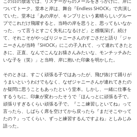
この日の放送では、リスナーからのメールをきっかけに、岸に
ついてトーク。堂本と岸は、舞台『Endless SHOCK』で共演し
ていた。堂本は「あの岸が、キンプリという素晴らしいグルー
プでこれだけ飛躍すると。当時の岸を思うと、思ってもいなか
った、って言うとすごく失礼になるけど」と感慨深げ。続け
て、それこそがやっぱりジャニーさんのすごさだと語り「ジャ
ニーさんが当時『SHOCK』にこの子入れて、って連れてきたと
きに、正直、なんでこんなお猿さんみたいな、モンチッチみた
いな子を（笑）」と当時、岸に抱いた印象を明かした。
そのときは、すごく頑張る子ではあったが、飛び抜けて踊りが
うまいというわけでもなく、なぜジャニーさんが連れてきたの
か疑問に思うこともあったという堂本。しかし、一緒に仕事を
するうちに、印象が変わったそうで「ほんっとに頑張る子で。
頑張りすぎるくらい頑張る子で。『ここ練習しといてね』って
言ったら、しばらく席を空けてから戻ったら『まだそこやって
たの？』ってくらい、ずっと練習するんですよね」としみじみ
語った。