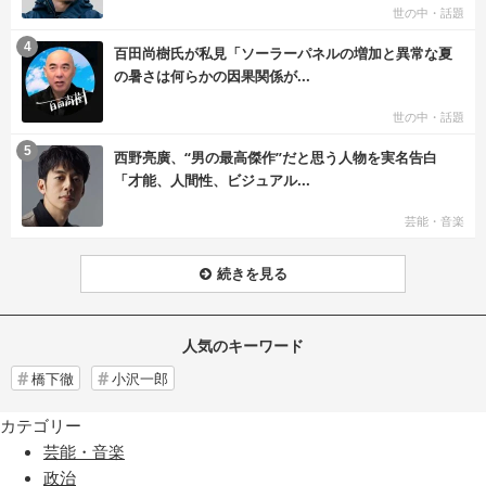
世の中・話題
む
4
百田尚樹氏が私見「ソーラーパネルの増加と異常な夏
の暑さは何らかの因果関係が...
世の中・話題
む
5
西野亮廣、“男の最高傑作”だと思う人物を実名告白
「才能、人間性、ビジュアル...
芸能・音楽
続きを見る
人気のキーワード
橋下徹
小沢一郎
カテゴリー
芸能・音楽
政治