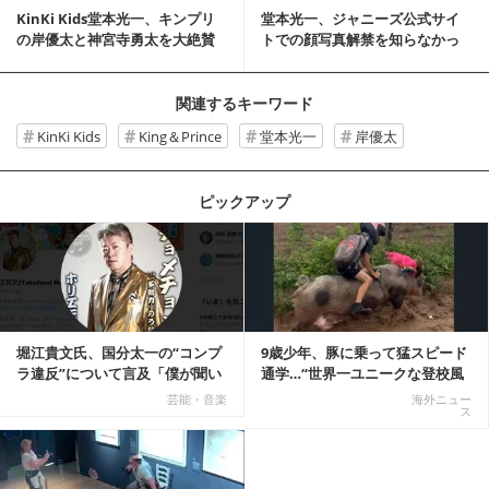
KinKi Kids堂本光一、キンプリ
堂本光一、ジャニーズ公式サイ
の岸優太と神宮寺勇太を大絶賛
トでの顔写真解禁を知らなかっ
「末恐ろしい」
た「びっくりした」
関連するキーワード
KinKi Kids
King＆Prince
堂本光一
岸優太
ピックアップ
記事を読む
堀江貴文氏、国分太一の“コンプ
9歳少年、豚に乗って猛スピード
ラ違反”について言及「僕が聞い
通学…“世界一ユニークな登校風
てる話が本当だ...
景”が話題に
芸能・音楽
海外ニュー
ス