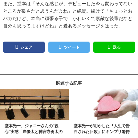
また、堂本は「そんな感じが、デビューした今も変わってない
ところが良さだと思うんだよね」と絶賛。続けて「ちょっとお
バカだけど、本当に頑張る子で、かわいくて素敵な後輩だなと
自分も思ってますけどね」と愛あるメッセージを送った。
シェア
ツイート
送る
関連する記事
記事を読む
堂本光一、ジャニーさんの“親
堂本光一が明かした『人生で告
心”実感「岸優太と神宮寺勇太の
白された回数』にキンプリ驚愕
舞台の演出を…」
「本当ですか？」