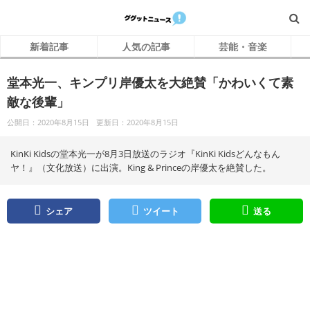
新着記事
人気の記事
芸能・音楽
堂本光一、キンプリ岸優太を大絶賛「かわいくて素
敵な後輩」
公開日：2020年8月15日
更新日：2020年8月15日
KinKi Kidsの堂本光一が8月3日放送のラジオ『KinKi Kidsどんなもん
ヤ！』（文化放送）に出演。King & Princeの岸優太を絶賛した。
シェア
ツイート
送る