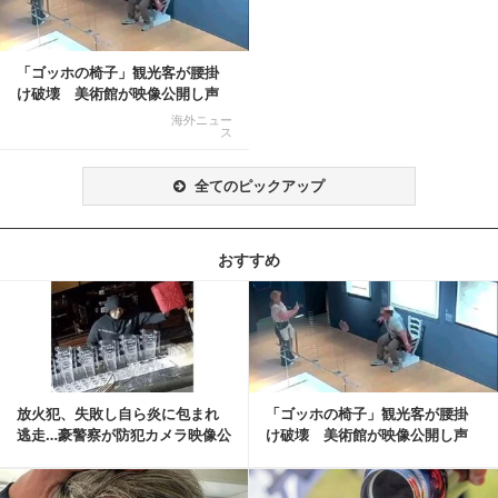
「ゴッホの椅子」観光客が腰掛
け破壊 美術館が映像公開し声
明「悪夢が現実に」
海外ニュー
ス
全てのピックアップ
おすすめ
記事を読む
放火犯、失敗し自ら炎に包まれ
「ゴッホの椅子」観光客が腰掛
逃走…豪警察が防犯カメラ映像公
け破壊 美術館が映像公開し声
開
明「悪夢が現実に」
記事を読む