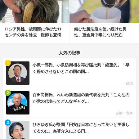
ロシア男性、後頭部に伸びた11
錆びた魔法瓶を使い続けた男
センチの角を除去 医師も驚愕
性、重金属中毒になり死亡
「医師人生で初」
人気の記事
む
1
小沢一郎氏、小泉防衛相を再び猛批判「絶望的」「早
く辞めさせないとこの国の国...
政治
む
2
百田尚樹氏、れいわ新選組の新代表を批判「こんなの
が党の代表ってどんなギャグ...
芸能・音楽
む
3
ひろゆき氏が疑問「円安は日本にとって良いと主張し
てるのに、為替介入による円...