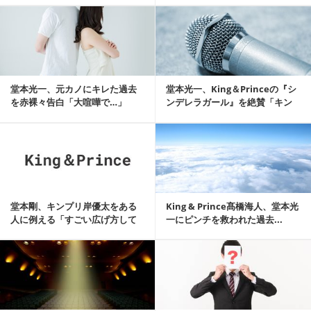
記事を読む
堂本光一、元カノにキレた過去
堂本光一、King＆Princeの『シ
を赤裸々告白「大喧嘩で…」
ンデレラガール』を絶賛「キン
プリが歌...
記事を読む
堂本剛、キンプリ岸優太をある
King & Prince髙橋海人、堂本光
人に例える「すごい広げ方して
一にピンチを救われた過去...
くるやん」
記事を読む