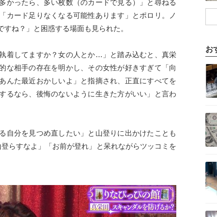
多かったら、多い枚数（のカードで見る）」と尋ねる
「カード足りなくなる可能性あります」とポロリ。ノ
ですね？」と困惑する場面も見られた。
お
執着してますか？女の人とか…」と踏み込むと、真栄
記事を読む
的な相手の存在を明かし、その女性が好きすぎて「向
あんた最近おかしいよ」と指摘され、正直にすべてを
するなら、後悔のないように生きた方がいい」と言わ
記事を読む
る自分を見つめ直したい」と山登りに出かけたことも
山登らすなよ」「お前が登れ」と呆れながらツッコミを
記事を読む
記事を読む