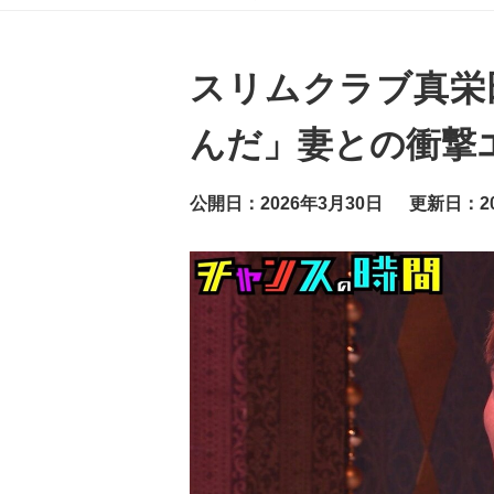
グ
ッ
ト
ニ
ュ
スリムクラブ真栄
ー
ス
んだ」妻との衝撃
公開日：2026年3月30日
更新日：20