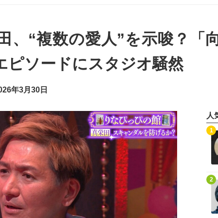
田、“複数の愛人”を示唆？「
エピソードにスタジオ騒然
26年3月30日
人
記事を読む
1
記事を読む
2