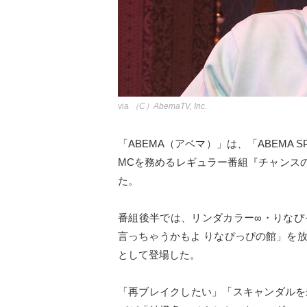
via
（C）AbemaTV, Inc.
「ABEMA（アベマ）」は、「ABEMA 
MCを務めるレギュラー番組『チャンスの時
た。
番組後半では、リンダカラー∞・りなぴ
言っちゃうかもよ りなぴっぴの館」を
として登場した。
「再ブレイクしたい」「スキャンダルを