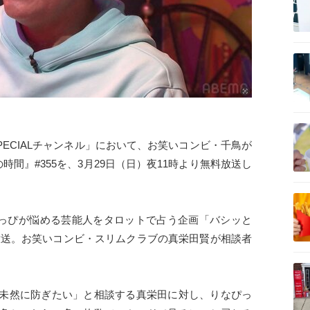
記事を読む
記事を読む
SPECIALチャンネル」において、お笑いコンビ・千鳥が
間』#355を、3月29日（日）夜11時より無料放送し
記事を読む
っぴが悩める芸能人をタロットで占う企画「バシッと
放送。お笑いコンビ・スリムクラブの真栄田賢が相談者
記事を読む
未然に防ぎたい」と相談する真栄田に対し、りなぴっ