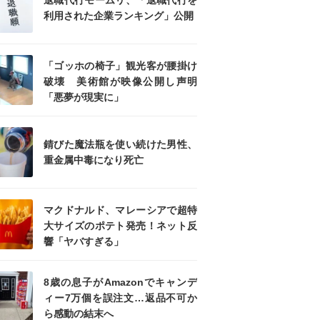
退職代行モームリ、「退職代行を
利用された企業ランキング」公開
「ゴッホの椅子」観光客が腰掛け
破壊 美術館が映像公開し声明
「悪夢が現実に」
錆びた魔法瓶を使い続けた男性、
重金属中毒になり死亡
マクドナルド、マレーシアで超特
大サイズのポテト発売！ネット反
響「ヤバすぎる」
8歳の息子がAmazonでキャンデ
ィー7万個を誤注文…返品不可か
ら感動の結末へ