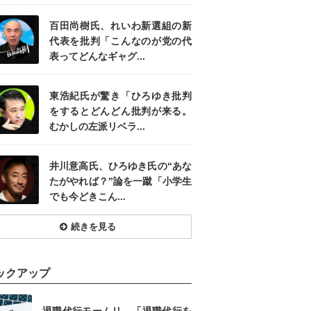
百田尚樹氏、れいわ新選組の新
代表を批判「こんなのが党の代
表ってどんなギャグ...
東浩紀氏が驚き「ひろゆき批判
をするとどんどん批判が来る。
むかしの左派リベラ...
井川意高氏、ひろゆき氏の“あな
たがやれば？”論を一蹴「小学生
でも今どきこん...
続きを見る
ックアップ