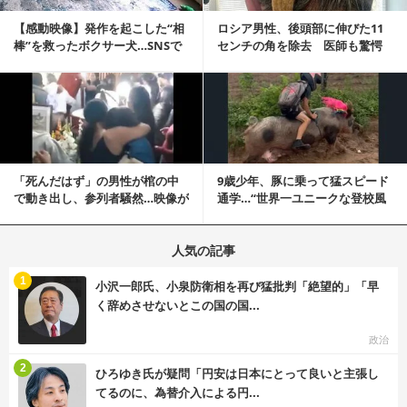
【感動映像】発作を起こした“相
ロシア男性、後頭部に伸びた11
棒”を救ったボクサー犬…SNSで
センチの角を除去 医師も驚愕
称賛の声殺到...
「医師人生で初」
記事を読む
「死んだはず」の男性が棺の中
9歳少年、豚に乗って猛スピード
で動き出し、参列者騒然…映像が
通学…“世界一ユニークな登校風
拡散
景”が話題に
人気の記事
む
1
小沢一郎氏、小泉防衛相を再び猛批判「絶望的」「早
く辞めさせないとこの国の国...
政治
む
2
ひろゆき氏が疑問「円安は日本にとって良いと主張し
てるのに、為替介入による円...