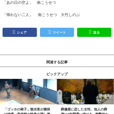
「あの日の空よ」 南こうせつ
「帰れない二人」 南こうせつ 大竹しのぶ
シェア
ツイート
送る
関連する記事
ピックアップ
記事を読む
「ゴッホの椅子」観光客が腰掛
葬儀屋に恋した女性、他人の葬
け破壊 美術館が映像公開し声
儀に2年間通い続ける…衝撃的な