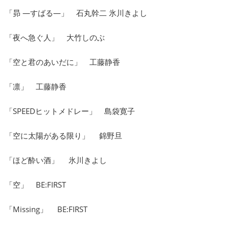
「昴 ―すばる―」 石丸幹二 氷川きよし
「夜へ急ぐ人」 大竹しのぶ
「空と君のあいだに」 工藤静香
「凛」 工藤静香
「SPEEDヒットメドレー」 島袋寛子
「空に太陽がある限り」 錦野旦
「ほど酔い酒」 氷川きよし
「空」 BE:FIRST
「Missing」 BE:FIRST