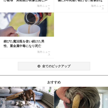
明「悪夢が現実に」
結末に
海外ニュー
海外ニュー
ス
ス
錆びた魔法瓶を使い続けた男
性、重金属中毒になり死亡
海外ニュー
ス
全てのピックアップ
おすすめ
記事を読む