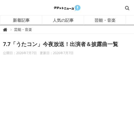
新着記事
人気の記事
芸能・音楽
グ
芸能・音楽

グ
ッ
ト
7.7「うたコン」今夜放送！出演者＆披露曲一覧
ニ
ュ
ー
公開日：2026年7月7日
更新日：2026年7月7日
ス