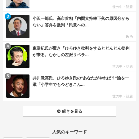
世の中・話題
む
3
小沢一郎氏、高市首相「内閣支持率下落の原因分から
ない」答弁を批判「民意への...
政治
む
4
東浩紀氏が驚き「ひろゆき批判をするとどんどん批判
が来る。むかしの左派リベラ...
世の中・話題
む
5
井川意高氏、ひろゆき氏の“あなたがやれば？”論を一
蹴「小学生でも今どきこん...
世の中・話題
続きを見る
人気のキーワード