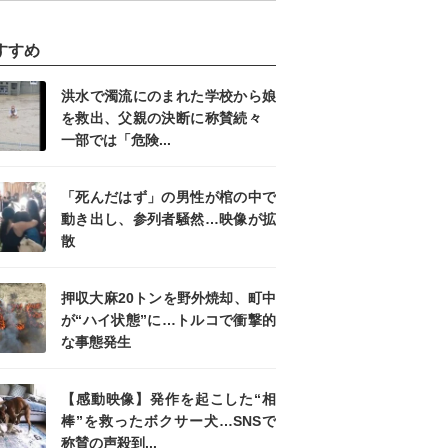
すすめ
洪水で濁流にのまれた学校から娘
を救出、父親の決断に称賛続々
一部では「危険...
「死んだはず」の男性が棺の中で
動き出し、参列者騒然…映像が拡
散
押収大麻20トンを野外焼却、町中
が“ハイ状態”に…トルコで衝撃的
な事態発生
【感動映像】発作を起こした“相
棒”を救ったボクサー犬…SNSで
称賛の声殺到...