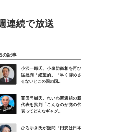
3週連続で放送
気の記事
小沢一郎氏、小泉防衛相を再び
猛批判「絶望的」「早く辞めさ
せないとこの国の国...
百田尚樹氏、れいわ新選組の新
代表を批判「こんなのが党の代
表ってどんなギャグ...
ひろゆき氏が疑問「円安は日本