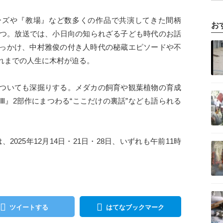
ーズや『教場』など数多くの作品で共演してきた間柄
お
経つ。放送では、小日向の知られざる子ども時代のお話
記事を読む
っかけ、中村雅俊の付き人時代の秘蔵エピソードや不
れまでの人生に木村が迫る。
ついても深掘りする。メダカの飼育や観葉植物の育成
記事を読む
場Ⅲ』2部作にまつわる“ここだけの裏話”なども語られる
記事を読む
、2025年12月14日・21日・28日、いずれも午前11時
記事を読む
ツイートする
はてなブックマーク