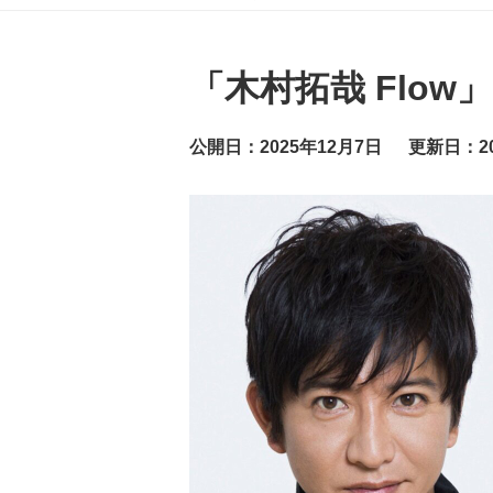
グ
ッ
ト
ニ
ュ
「木村拓哉 Flo
ー
ス
公開日：2025年12月7日
更新日：20