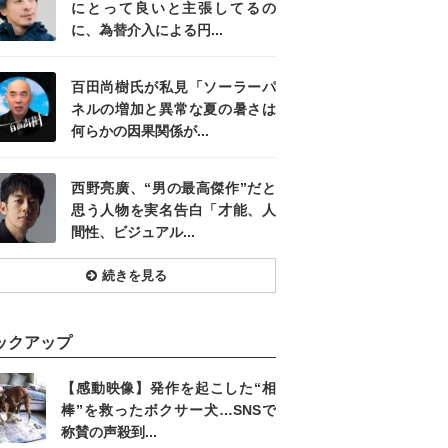
にとって良いと主張してるの
に、為替介入による円...
百田尚樹氏が私見「ソーラーパ
ネルの増加と異常な夏の暑さは
何らかの因果関係が...
西野亮廣、“男の最高傑作”だと
思う人物を実名告白「才能、人
間性、ビジュアル...
続きを見る
ックアップ
【感動映像】発作を起こした“相
棒”を救ったボクサー犬…SNSで
称賛の声殺到...