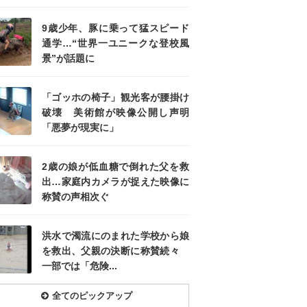
9歳少年、豚に乗って猛スピード
通学…“世界一ユニークな登校風
景”が話題に
「ゴッホの椅子」観光客が腰掛け
破壊 美術館が映像公開し声明
「悪夢が現実に」
2歳の娘が低血糖で倒れた父を救
出…家庭内カメラが捉えた映像に
称賛の声相次ぐ
洪水で濁流にのまれた学校から娘
を救出、父親の決断に称賛続々
一部では「危険...
全てのピックアップ