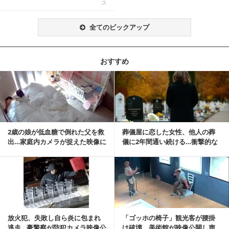
ス
全てのピックアップ
おすすめ
記事を読む
2歳の娘が低血糖で倒れた父を救
葬儀屋に恋した女性、他人の葬
出…家庭内カメラが捉えた映像に
儀に2年間通い続ける…衝撃的な
称賛の声相次ぐ
結末に
記事を読む
放火犯、失敗し自ら炎に包まれ
「ゴッホの椅子」観光客が腰掛
逃走…豪警察が防犯カメラ映像公
け破壊 美術館が映像公開し声