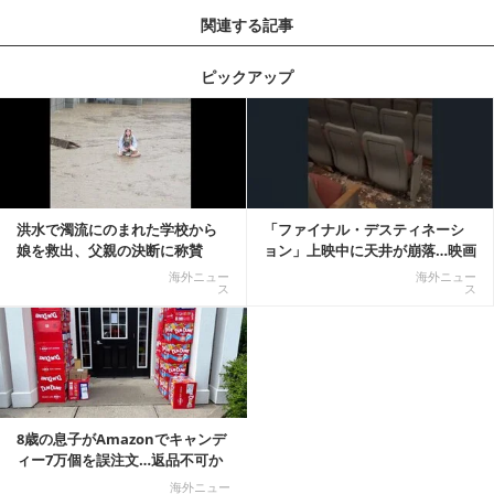
関連する記事
ピックアップ
記事を読む
洪水で濁流にのまれた学校から
「ファイナル・デスティネーシ
娘を救出、父親の決断に称賛
ョン」上映中に天井が崩落…映画
続々 一部では「危険...
と現実の重なりに...
海外ニュー
海外ニュー
ス
ス
8歳の息子がAmazonでキャンデ
ィー7万個を誤注文…返品不可か
ら感動の結末へ
海外ニュー