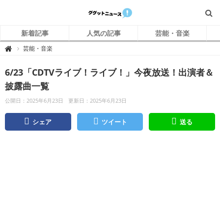
新着記事
人気の記事
芸能・音楽
グ
芸能・音楽

グ
ッ
ト
6/23「CDTVライブ！ライブ！」今夜放送！出演者＆
ニ
ュ
ー
披露曲一覧
ス
公開日：2025年6月23日
更新日：2025年6月23日
シェア
ツイート
送る