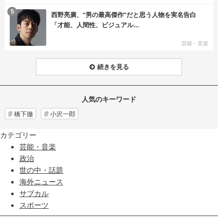
む
5
西野亮廣、“男の最高傑作”だと思う人物を実名告白
「才能、人間性、ビジュアル...
芸能・音楽
続きを見る
人気のキーワード
橋下徹
小沢一郎
カテゴリー
芸能・音楽
政治
世の中・話題
海外ニュース
サブカル
スポーツ