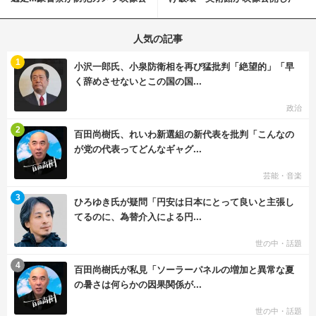
開
明「悪夢が現実に」
人気の記事
む
1
小沢一郎氏、小泉防衛相を再び猛批判「絶望的」「早
く辞めさせないとこの国の国...
政治
む
2
百田尚樹氏、れいわ新選組の新代表を批判「こんなの
が党の代表ってどんなギャグ...
芸能・音楽
む
3
ひろゆき氏が疑問「円安は日本にとって良いと主張し
てるのに、為替介入による円...
世の中・話題
む
4
百田尚樹氏が私見「ソーラーパネルの増加と異常な夏
の暑さは何らかの因果関係が...
世の中・話題