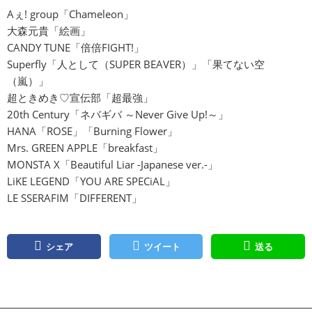
Aぇ! group「Chameleon」
大森元貴「絵画」
CANDY TUNE「倍倍FIGHT!」
Superfly「⼈として（SUPER BEAVER）」「果てない空
（嵐）」
超ときめき♡宣伝部「超最強」
20th Century「ネバギバ ～Never Give Up!～」
HANA「ROSE」「Burning Flower」
Mrs. GREEN APPLE「breakfast」
MONSTA X「Beautiful Liar -Japanese ver.-」
LiKE LEGEND「YOU ARE SPECiAL」
LE SSERAFIM「DIFFERENT」
シェア
ツイート
送る