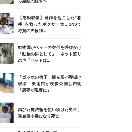
ら感動の結末へ
【感動映像】発作を起こした“相
棒”を救ったボクサー犬…SNSで
称賛の声殺到...
動物園がペットの寄付を呼びかけ
「動物の餌として」…ネット怒り
の声「ペットは...
「ゴッホの椅子」観光客が腰掛け
破壊 美術館が映像公開し声明
「悪夢が現実に」
錆びた魔法瓶を使い続けた男性、
重金属中毒になり死亡