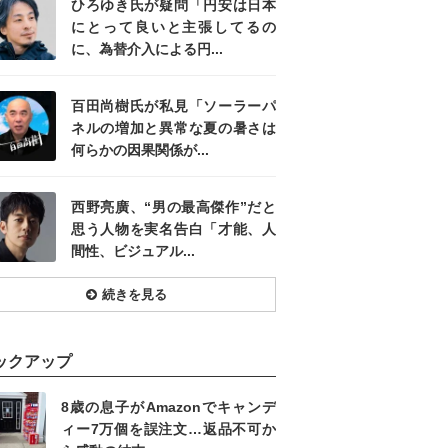
ひろゆき氏が疑問「円安は日本
にとって良いと主張してるの
に、為替介入による円...
百田尚樹氏が私見「ソーラーパ
ネルの増加と異常な夏の暑さは
何らかの因果関係が...
西野亮廣、“男の最高傑作”だと
思う人物を実名告白「才能、人
間性、ビジュアル...
続きを見る
ックアップ
8歳の息子がAmazonでキャンデ
ィー7万個を誤注文…返品不可か