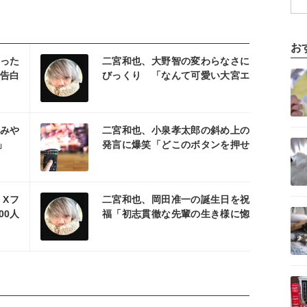
お
を読む
った
二宮和也、大野智の変わらなさに
記事を読む
告白
びっくり 「なんて可愛い大宮エ
ピ」「時間が戻ったみたい」とフ
ァン興奮
を読む
みや
二宮和也、小泉孝太郎の斜め上の
記事を読む
」
発言に爆笑「どこのボタンを押せ
ばそこに繋がるの？」
を読む
Xフ
二宮和也、岡田准一の誕生日を祝
記事を読む
00人
福「初志貫徹な先輩の生き様に惚
れてます」
記事を読む