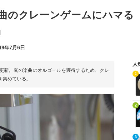
曲のクレーンゲームにハマる
」
19年7月6日
人
erを更新。嵐の楽曲のオルゴールを獲得するため、クレ
記事を読む
1
を集めている。
記事を読む
2
記事を読む
3