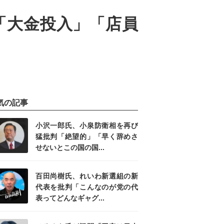
「大金投入」「店員
気の記事
小沢一郎氏、小泉防衛相を再び
猛批判「絶望的」「早く辞めさ
せないとこの国の国...
百田尚樹氏、れいわ新選組の新
代表を批判「こんなのが党の代
表ってどんなギャグ...