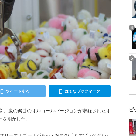
記事を読む
4
記事を読む
5
ツイートする
はてなブックマーク
ピ
rを更新。嵐の楽曲のオルゴールバージョンが収録されたオ
記事を読む
とを明かした。
サリーオルゴールがあっておれの『アオゾラペダル』