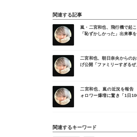
関連する記事
記事を読む
記事
嵐・二宮和也、飛行機で起こ
「恥ずかしかった」出来事を
「隣の席が SnowManの…」
記事を読む
記事
二宮和也、朝日奈央からのお
げ公開「ファミリーすぎるぜ
記事を読む
記事
二宮和也、嵐の近況を報告 
ォロワー爆増に驚き「1日10
規模でフォロワー様が爆増」
関連するキーワード