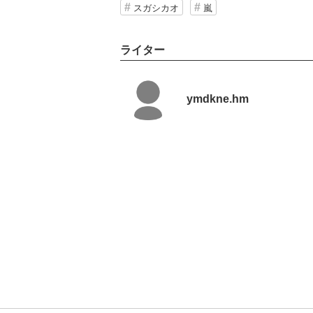
スガシカオ
嵐
ライター
ymdkne.hm