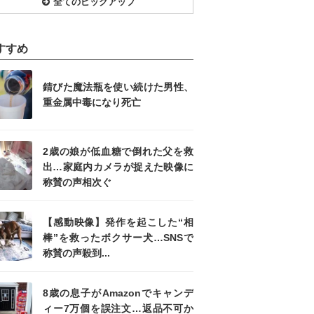
全てのピックアップ
すすめ
錆びた魔法瓶を使い続けた男性、
重金属中毒になり死亡
2歳の娘が低血糖で倒れた父を救
出…家庭内カメラが捉えた映像に
称賛の声相次ぐ
【感動映像】発作を起こした“相
棒”を救ったボクサー犬…SNSで
称賛の声殺到...
8歳の息子がAmazonでキャンデ
ィー7万個を誤注文…返品不可か