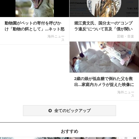
動物園がペットの寄付を呼びか
堀江貴文氏、国分太一の“コンプ
け「動物の餌として」…ネット怒
ラ違反”について言及「僕が聞い
りの声「ペットは...
てる話が本当だ...
海外ニュー
芸能・音楽
ス
記事を読む
2歳の娘が低血糖で倒れた父を救
出…家庭内カメラが捉えた映像に
称賛の声相次ぐ
海外ニュー
ス
全てのピックアップ
おすすめ