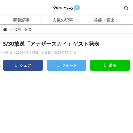
新着記事
人気の記事
芸能・音楽
グ
芸能・音楽

グ
ッ
ト
5/30放送「アナザースカイ」ゲスト発表
ニ
ュ
ー
公開日：2026年5月24日
更新日：2026年5月24日
ス
シェア
ツイート
送る