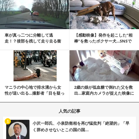
記事を読む
車が真っ二つに分離して逃
【感動映像】発作を起こした“相
走！？後部を残して走り去る衝
棒”を救ったボクサー犬…SNSで
撃映像が話題に
称賛の声殺到...
記事を読む
マニラの中心地で排水溝から女
2歳の娘が低血糖で倒れた父を救
性が這い出る…撮影者「目を疑っ
出…家庭内カメラが捉えた映像に
た」衝撃の瞬間
称賛の声相次ぐ
人気の記事
む
1
小沢一郎氏、小泉防衛相を再び猛批判「絶望的」「早
く辞めさせないとこの国の国...