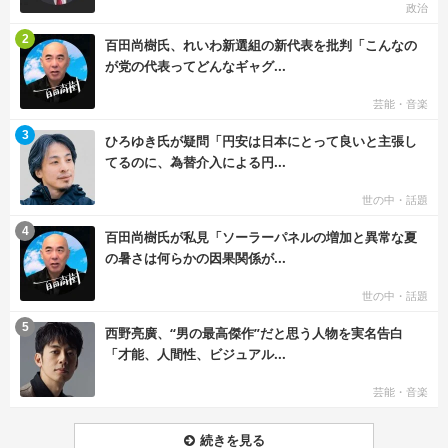
政治
む
2
百田尚樹氏、れいわ新選組の新代表を批判「こんなの
が党の代表ってどんなギャグ...
芸能・音楽
む
3
ひろゆき氏が疑問「円安は日本にとって良いと主張し
てるのに、為替介入による円...
世の中・話題
む
4
百田尚樹氏が私見「ソーラーパネルの増加と異常な夏
の暑さは何らかの因果関係が...
世の中・話題
む
5
西野亮廣、“男の最高傑作”だと思う人物を実名告白
「才能、人間性、ビジュアル...
芸能・音楽
続きを見る