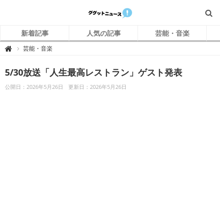
新着記事
人気の記事
芸能・音楽
グ
芸能・音楽

グ
ッ
ト
5/30放送「人生最高レストラン」ゲスト発表
ニ
ュ
ー
公開日：2026年5月26日
更新日：2026年5月26日
ス