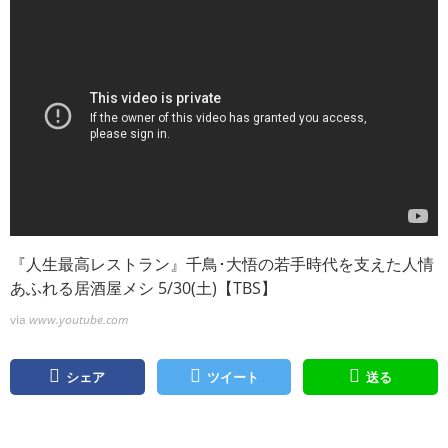
『人生最高レストラン』千鳥･大悟の若手時代を支えた人情
あふれる居酒屋メシ 5/30(土)【TBS】
via
www.youtube.com
シェア
ツイート
送る