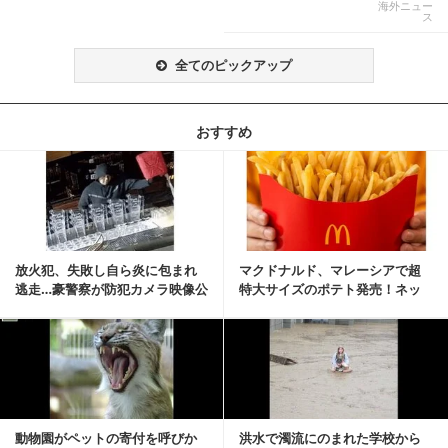
と現実の重なりに...
海外ニュー
ス
全てのピックアップ
おすすめ
記事を読む
放火犯、失敗し自ら炎に包まれ
マクドナルド、マレーシアで超
逃走…豪警察が防犯カメラ映像公
特大サイズのポテト発売！ネッ
開
ト反響「ヤバすぎる」
記事を読む
動物園がペットの寄付を呼びか
洪水で濁流にのまれた学校から