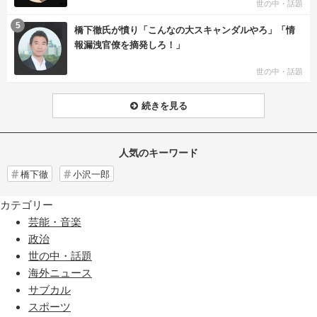
世の中・話題
む
5
橋下徹氏が憤り「こんなの大スキャンダルやろ」「情
報漏洩官僚を摘発しろ！」
世の中・話題
続きを見る
人気のキーワード
橋下徹
小沢一郎
カテゴリー
芸能・音楽
政治
世の中・話題
海外ニュース
サブカル
スポーツ