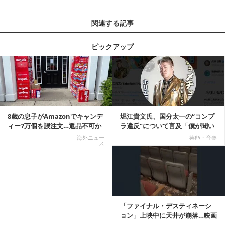
関連する記事
ピックアップ
記事を読む
8歳の息子がAmazonでキャンデ
堀江貴文氏、国分太一の“コンプ
ィー7万個を誤注文…返品不可か
ラ違反”について言及「僕が聞い
ら感動の結末へ
てる話が本当だ...
海外ニュー
芸能・音楽
ス
記事を読む
「ファイナル・デスティネーシ
ョン」上映中に天井が崩落…映画