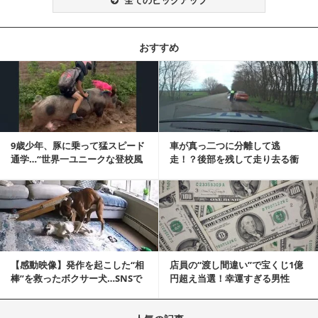
おすすめ
記事を読む
9歳少年、豚に乗って猛スピード
車が真っ二つに分離して逃
通学…“世界一ユニークな登校風
走！？後部を残して走り去る衝
景”が話題に
撃映像が話題に
記事を読む
【感動映像】発作を起こした“相
店員の“渡し間違い”で宝くじ1億
棒”を救ったボクサー犬…SNSで
円超え当選！幸運すぎる男性
称賛の声殺到...
「最初はイタズラ...