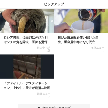
ピックアップ
記事を読む
ロシア男性、後頭部に伸びた11
錆びた魔法瓶を使い続けた男
センチの角を除去 医師も驚愕
性、重金属中毒になり死亡
「医師人生で初」
世の中・話
海外ニュー
題
ス
「ファイナル・デスティネーシ
ョン」上映中に天井が崩落…映画
と現実の重なりに...
海外ニュー
ス
全てのピックアップ