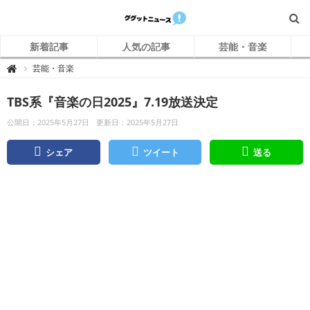
新着記事
人気の記事
芸能・音楽
グ
芸能・音楽

グ
ッ
ト
TBS系『音楽の日2025』7.19放送決定
ニ
ュ
ー
公開日：2025年5月27日
更新日：2025年5月27日
ス
シェア
ツイート
送る