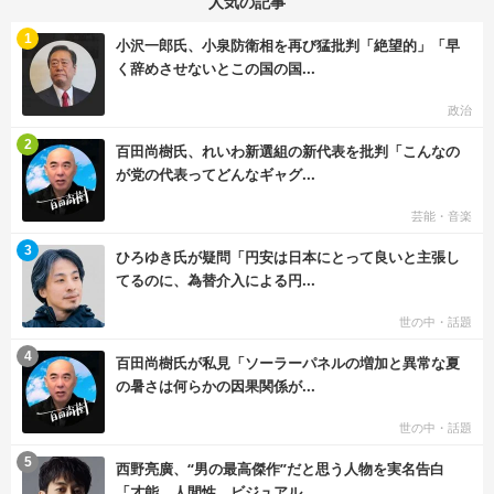
人気の記事
む
1
小沢一郎氏、小泉防衛相を再び猛批判「絶望的」「早
く辞めさせないとこの国の国...
政治
む
2
百田尚樹氏、れいわ新選組の新代表を批判「こんなの
が党の代表ってどんなギャグ...
芸能・音楽
む
3
ひろゆき氏が疑問「円安は日本にとって良いと主張し
てるのに、為替介入による円...
世の中・話題
む
4
百田尚樹氏が私見「ソーラーパネルの増加と異常な夏
の暑さは何らかの因果関係が...
世の中・話題
む
5
西野亮廣、“男の最高傑作”だと思う人物を実名告白
「才能、人間性、ビジュアル...