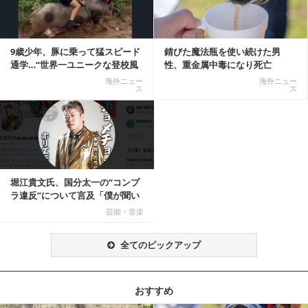
9歳少年、豚に乗って猛スピード
錆びた魔法瓶を使い続けた男
通学…“世界一ユニークな登校風
性、重金属中毒になり死亡
景”が話題に
海外ニュー
海外ニュー
ス
ス
堀江貴文氏、国分太一の“コンプ
ラ違反”について言及「僕が聞い
てる話が本当だ...
芸能・音楽
全てのピックアップ
おすすめ