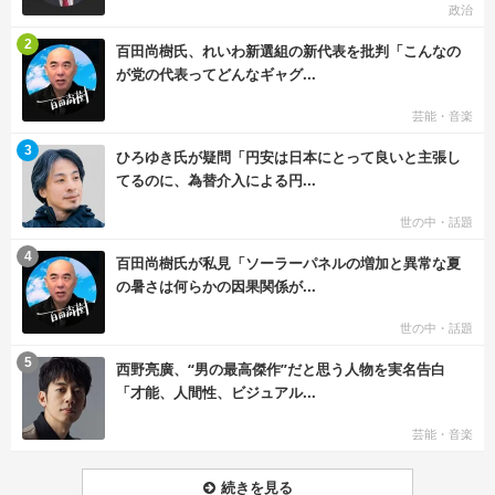
政治
む
2
百田尚樹氏、れいわ新選組の新代表を批判「こんなの
が党の代表ってどんなギャグ...
芸能・音楽
む
3
ひろゆき氏が疑問「円安は日本にとって良いと主張し
てるのに、為替介入による円...
世の中・話題
む
4
百田尚樹氏が私見「ソーラーパネルの増加と異常な夏
の暑さは何らかの因果関係が...
世の中・話題
む
5
西野亮廣、“男の最高傑作”だと思う人物を実名告白
「才能、人間性、ビジュアル...
芸能・音楽
続きを見る