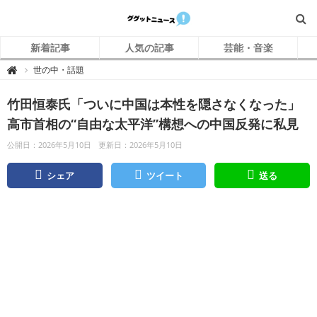
新着記事
人気の記事
芸能・音楽
グ
世の中・話題

グ
ッ
ト
竹田恒泰氏「ついに中国は本性を隠さなくなった」
ニ
ュ
ー
高市首相の“自由な太平洋”構想への中国反発に私見
ス
公開日：2026年5月10日
更新日：2026年5月10日
シェア
ツイート
送る