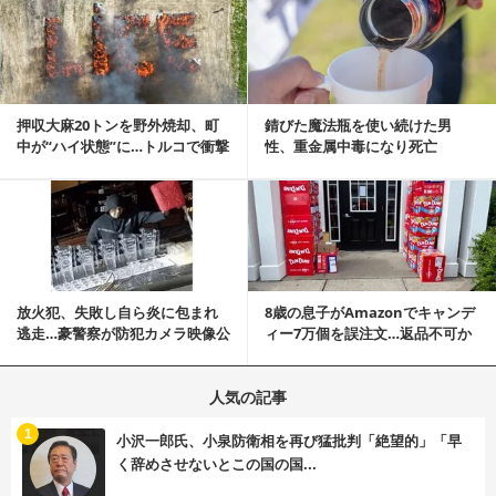
記事を読む
押収大麻20トンを野外焼却、町
錆びた魔法瓶を使い続けた男
中が“ハイ状態”に…トルコで衝撃
性、重金属中毒になり死亡
的な事態発生
記事を読む
放火犯、失敗し自ら炎に包まれ
8歳の息子がAmazonでキャンデ
逃走…豪警察が防犯カメラ映像公
ィー7万個を誤注文…返品不可か
開
ら感動の結末へ
人気の記事
む
1
小沢一郎氏、小泉防衛相を再び猛批判「絶望的」「早
く辞めさせないとこの国の国...