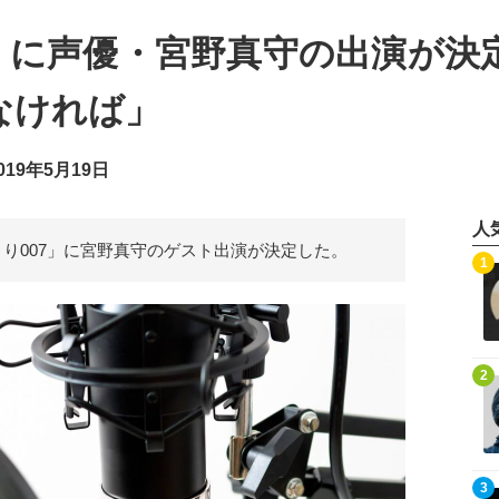
7」に声優・宮野真守の出演が決
なければ」
19年5月19日
人
くり007」に宮野真守のゲスト出演が決定した。
記事を読む
1
記事を読む
2
記事を読む
3