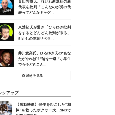
百田尚樹氏、れいわ新選組の新
代表を批判「こんなのが党の代
表ってどんなギャグ...
東浩紀氏が驚き「ひろゆき批判
をするとどんどん批判が来る。
むかしの左派リベラ...
井川意高氏、ひろゆき氏の“あな
たがやれば？”論を一蹴「小学生
でも今どきこん...
続きを見る
ックアップ
【感動映像】発作を起こした“相
棒”を救ったボクサー犬…SNSで