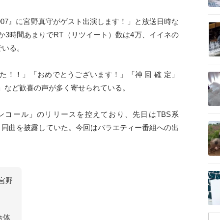
くり007』に宮野真守がゲスト出演します！」と放送日時な
記事を読む
か3時間あまりでRT（リツイート）数は4万、イイネの
でいる。
記事を読む
た！！」「おめでとうございます！」「神 回 確 定」
」など歓喜の声が多く寄せられている。
ンコール」のリリースを控えており、先日はTBS系
記事を読む
演し、同曲を披露していた。今回はバラエティー番組への出
。
記事を読む
宮野
合体