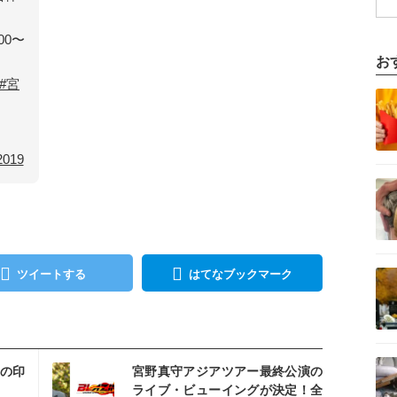
00〜
お
#宮
記事を読む
2019
記事を読む
記事を読む
ツイートする
はてなブックマーク
記事を読む
を読む
の印
宮野真守アジアツアー最終公演の
ライブ・ビューイングが決定！全