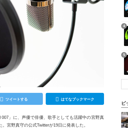
記事を読む
4
記事を読む
5
ツイートする
はてなブックマーク
ピ
記事を読む
り007」に、声優で俳優、歌手としても活躍中の宮野真
宮野真守の公式Twitterが19日に発表した。