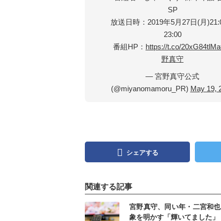
SP
放送日時：2019年5月27日(月)21:
23:00
番組HP：
https://t.co/20xG84tlMa
野真守
— 宮野真守公式
(@miyanomamoru_PR)
May 19, 
シェアする
関連する記事
記事を読む
記事
宮野真守、同い年・二宮和也
象を明かす「輝いてました」