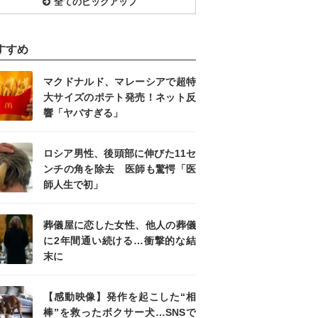
全てのピックアップ
すすめ
マクドナルド、マレーシアで超特
大サイズのポテト発売！ネット反
響「ヤバすぎる」
ロシア男性、後頭部に伸びた11セ
ンチの角を除去 医師も驚愕「医
師人生で初」
葬儀屋に恋した女性、他人の葬儀
に2年間通い続ける…衝撃的な結
末に
【感動映像】発作を起こした“相
棒”を救ったボクサー犬…SNSで