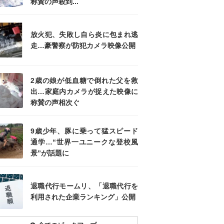
称賛の声殺到...
放火犯、失敗し自ら炎に包まれ逃
走…豪警察が防犯カメラ映像公開
2歳の娘が低血糖で倒れた父を救
出…家庭内カメラが捉えた映像に
称賛の声相次ぐ
9歳少年、豚に乗って猛スピード
通学…“世界一ユニークな登校風
景”が話題に
退職代行モームリ、「退職代行を
利用された企業ランキング」公開