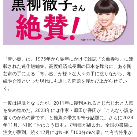
『青い壺』は、1976年から翌年にかけて雑誌『文藝春秋』に連
載された連作短編集。高度経済成長期の日本を舞台に、ある陶
芸家の手による「青い壺」が様々な人々の手に渡りながら、相
続や介護といった現代にも通じる問題を浮かび上がらせてい
く。
一度は絶版となったが、2011年に復刊されるとじわじわと人気
を集め始めた。2023年には作家・原田ひ香氏が「こんな小説を
書くのが私の夢です」と推薦の帯文を寄せ話題に。さらに2024
年11月、NHK『おはよう日本』で特集が組まれ、全国の書店に
注文が殺到。続く12月にはNHK『100分de名著』で有吉特集が