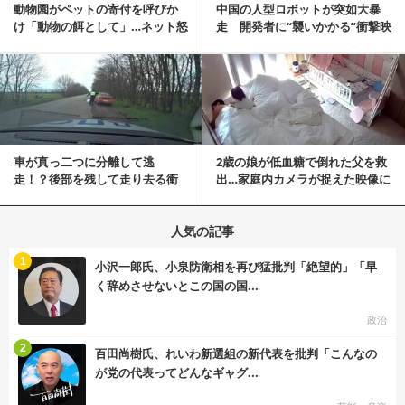
動物園がペットの寄付を呼びか
中国の人型ロボットが突如大暴
け「動物の餌として」…ネット怒
走 開発者に“襲いかかる”衝撃映
りの声「ペットは...
像が話題に
記事を読む
車が真っ二つに分離して逃
2歳の娘が低血糖で倒れた父を救
走！？後部を残して走り去る衝
出…家庭内カメラが捉えた映像に
撃映像が話題に
称賛の声相次ぐ
人気の記事
む
1
小沢一郎氏、小泉防衛相を再び猛批判「絶望的」「早
く辞めさせないとこの国の国...
政治
む
2
百田尚樹氏、れいわ新選組の新代表を批判「こんなの
が党の代表ってどんなギャグ...