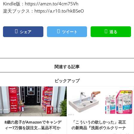
Kindle版：
https://amzn.to/4cm75Vh
楽天ブックス：
https://a.r10.to/hkBSeO
シェア
ツイート
送る
関連する記事
ピックアップ
記事を読む
8歳の息子がAmazonでキャンデ
「こういうの欲しかった」花王
ィー7万個を誤注文…返品不可か
の新商品『洗面ボウルクリーナ
ら感動の結末へ
ー』がSNSで話題に