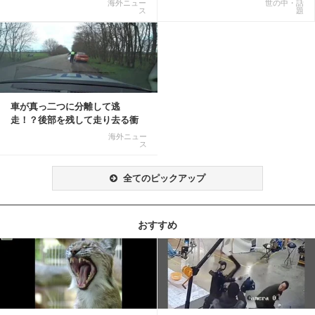
海外ニュー
世の中・話
ス
題
車が真っ二つに分離して逃
走！？後部を残して走り去る衝
撃映像が話題に
海外ニュー
ス
全てのピックアップ
おすすめ
記事を読む