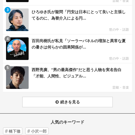
芸能・音楽
む
3
ひろゆき氏が疑問「円安は日本にとって良いと主張し
てるのに、為替介入による円...
世の中・話題
む
4
百田尚樹氏が私見「ソーラーパネルの増加と異常な夏
の暑さは何らかの因果関係が...
世の中・話題
む
5
西野亮廣、“男の最高傑作”だと思う人物を実名告白
「才能、人間性、ビジュアル...
芸能・音楽
続きを見る
人気のキーワード
橋下徹
小沢一郎