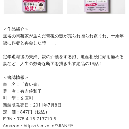
＜作品紹介＞
無名の陶芸家が生んだ青磁の壺が売られ贈られ盗まれ、十余年
後に作者と再会した時——。
定年退職後の夫婦、親の介護をする娘、遺産相続に頭を痛める
妻など、人生の数奇な断面を描き出す絶品の13話！
＜書誌情報＞
書 名：『青い壺』
著 者：有吉佐和子
判 型：文庫判
新装版発売日：2011年7月8日
定 価：847円（税込）
ISBN：978-4-16-713710-6
Amazon：
https://amzn.to/3RANFlY