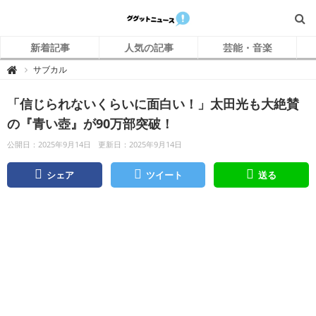
新着記事
人気の記事
芸能・音楽
グ
サブカル

グ
ッ
ト
「信じられないくらいに面白い！」太田光も大絶賛
ニ
ュ
ー
の『青い壺』が90万部突破！
ス
公開日：2025年9月14日
更新日：2025年9月14日
シェア
ツイート
送る